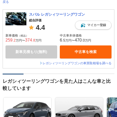
戻る
スバル レガシィツーリングワゴン
総合評価
マイカー登録
4.4
新車価格
中古車本体価格
（税込）
259
374
6
470
.2
.8
.5
.0
万円〜
万円
万円〜
万円
新車見積もり(無料)
中古車を検索
レガシィツーリングワゴンの車買取相場を調べる
レガシィツーリングワゴンを見た人はこんな車と比
較しています