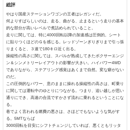
総評
やはり国産ステーションワゴンの王者はレガシィだ。
何よりすばらしいのは、走る、曲がる、止まるという走りの基本
的な部分が高いレベルで煮詰められていること。
走りに関しては、特に4000回転以降の加速感は圧倒的。シート
に貼りつくほどのＧを感じる。レッドゾーンぎりぎりまで引っ張
りまくると、３速で180キロ近く出る。
操縦性の高さに関しては、スバルが熟成してきたボクサーエンジ
ン＆シンメトリーレイアウトの影響が大きい。ハイパワー4WD
でありながら、ステアリング感覚はあくまで自然。変な癖がない
のだ。
この圧倒的なパワー、意のままに操れる操縦性の高さは、町乗り
に関しては運転中のゆとりにつながる。つまり、追い越しが思い
通りにでき、高速の合流ですかさず流れに乗れるということにな
る。
巷でよく言われる燃費の悪さは、さほどでもないような気がす
る。5MTならば
3000回転を目安にシフトチェンジしていれば、悪くともリッタ