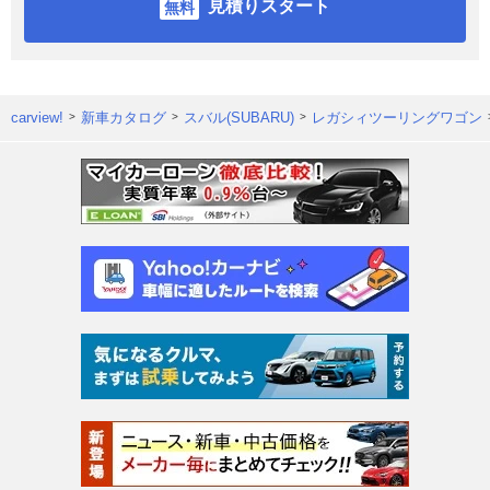
見積りスタート
carview!
新車カタログ
スバル(SUBARU)
レガシィツーリングワゴン