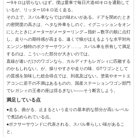
ー9キロは切らないはず。僕は愛車で毎日片道40キロを通勤して
いるが、リッター10キロ近く走る。
その上で、スバル車ならではの味わいがある。ドアを閉めたとき
の密閉度の高さは、ヘタな外車をしのぐ。イグニッションをオン
にしたときにメーターがメーターリング→指針→数字の順に点灯
し、走りへの期待感が高まる。遠くで狼がほえるような水平対向
エンジン独特のボクサーサウンド……。スバル車を所有して満足
するのは、こういった部分が大きいのでは。
直線が速いだけのワゴンなら、カルディナもレガシィに匹敵する
のかもしれない。が、操りやすさや走りの味、GTワゴンとして
の質感を加味した総合得点では、到底及ばない。塗装やオートエ
アコンに若干の不満はあるものの、国産ステーションワゴン部門
でレガシィの王者の座は揺るぎない――そう断言しよう。
満足している点
●走る、曲がる、止まるという走りの基本的な部分が高いレベル
で煮詰められている点。
●ボクサーサウンドに代表される、スバル車らしい味があるこ
と。