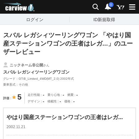
carview!
検索
通知
i
ログイン
ID新規取得
スバル レガシィツーリングワゴン 「やはり国
産ステーションワゴンの王者はレガ...」のユー
ザーレビュー
ニックネーム非公開
さん
スバル レガシィツーリングワゴン
グレード：GT-B_Limited_4WD(MT_2.0) 2002年式
乗車形式：その他
-
-
-
5
走行性能
乗り心地
燃費
評価
-
-
-
デザイン
積載性
価格
やはり国産ステーションワゴンの王者はレガ...
2002.11.21