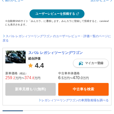
前のレビュー
次のレビュー
ユーザーレビューを投稿する
※自動車SNSサイト「みんカラ」に遷移します。みんカラに登録して投稿すると、carview!
にも表示されます。
スバル レガシィツーリングワゴン のユーザーレビュー・評価一覧のページに
戻る
スバル レガシィツーリングワゴン
総合評価
マイカー登録
4.4
新車価格
中古車本体価格
（税込）
259
374
6
470
.2
.8
.5
.0
万円〜
万円
万円〜
万円
新車見積もり(無料)
中古車を検索
レガシィツーリングワゴンの車買取相場を調べる