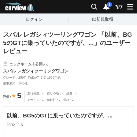
carview!
検索
通知
i
ログイン
ID新規取得
スバル レガシィツーリングワゴン 「以前、BG
5のGTに乗っていたのですが、...」のユーザー
レビュー
ニックネーム非公開
さん
スバル レガシィツーリングワゴン
グレード：250T_4WD(AT_2.5) 1996年式
乗車形式：その他
-
-
-
5
走行性能
乗り心地
燃費
評価
-
-
-
デザイン
積載性
価格
以前、BG5のGTに乗っていたのですが、...
2002.11.6