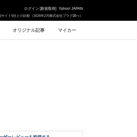
ログイン
[
新規取得
]
Yahoo! JAPAN
サイト5社との比較（2026年2月株式会社プラグ調べ）
オリジナル記事
マイカー