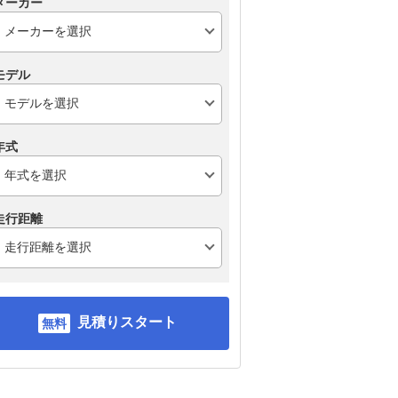
メーカー
モデル
年式
走行距離
見積りスタート