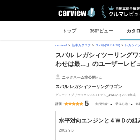
トップ
360°ビュー
カタ
carview!
新車カタログ
スバル(SUBARU)
レガシィ
スバル レガシィツーリングワ
わせは最...」のユーザーレビ
ニックネーム非公開
さん
スバル レガシィツーリングワゴン
グレード：ブリッツェン2001モデル_4WD(AT) 2001年式
5
-
-
評価
走行性能
乗り心地
燃
水平対向エンジンと４ＷＤの組み
2002.9.6