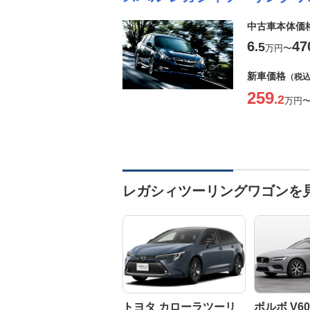
中古車本体価
6
47
.5
万円
〜
新車価格
（税
259
.2
万円
レガシィツーリングワゴンを
トヨタ カローラツーリ
ボルボ V60