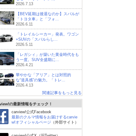
2026.7.13
【BEV延期は後退なのか】スバルが
「トヨタ車」と「フォ...
2026.6.11
「トレイルシーカー」発表。ワゴン
+SUVの「スバルらし...
2026.5.11
「レガシィ」が築いた黄金時代をも
う一度。SUV全盛期に...
2026.4.21
華やかな「アリア」とは対照的
な“道具感”の魅力。「トレ...
2026.4.13
関連記事をもっと見る
rview!の最新情報をチェック！
carview!公式Facebook
最新のクルマ情報をお届けするcarvie
w!オフィシャルページ
（外部サイト）
 ゴ
トヨタ カローラツーリ
メルセデス・ベンツ Cク
アウ
carview!公式X（旧Twitter）