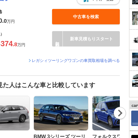
格
中古車を検索
0
.0
万円
込）
新車見積もりスタート
374
.8
〜
万円
レガシィツーリングワゴンの車買取相場を調べる
見た人はこんな車と比較しています
ca
Nex
t
BMW 3シリーズ ツーリ
フォルクスワーゲン