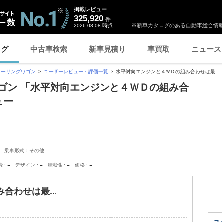
掲載レビュー
325,920
件
時点
※新車カタログのある自動車総合情報
2026.08.08
ログ
中古車検索
新車見積り
車買取
ニュース
ツーリングワゴン
ユーザーレビュー・評価一覧
水平対向エンジンと４ＷＤの組み合わせは最...
ゴン 「水平対向エンジンと４ＷＤの組み合
ュー
乗車形式：その他
-
-
-
-
費
デザイン
積載性
価格
合わせは最...