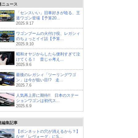
連ニュース
「センスいい」旧車好きが唸る、王
道ワゴン登場【予算20...
2025.9.17
ワゴンブームの火付け役、レガシィ
のちょっとイイ話【予算...
2025.9.10
昭和オヤジからしたら便利すぎて泣
けてくる！ 昔じゃ考え...
2025.9.6
最後のレガシィ「ツーリングワゴ
ン」は今が狙い目!? 走...
2025.7.6
人気再上昇に期待!! 日本のステー
ションワゴンは初代ス...
2025.6.9
連編集記事
【ボンネットの穴が消えるから？】
なぜ「レヴォーグ」にS...