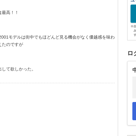
ユ
は最高！！
※
2001モデルは街中でもほどんど見る機会がなく優越感を味わ
えたのですが
ロ
出して欲しかった。