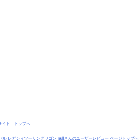
情報サイト トップへ
バル レガシィツーリングワゴン nullさんのユーザーレビュー ページトップへ