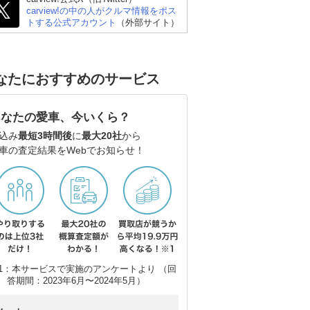
carview!の中の人がクルマ情報をポス
ング
ラス ステーションワゴ
(ワ
トする公式アカウント
（外部サイト）
ン
なたにおすすめのサービス
あなたの愛車、今いくら？
込み
最短3時間後
に
最大20社
から
車の査定結果をWebでお知らせ！
1：本サービスで実施のアンケートより （回
答期間：2023年6月〜2024年5月）