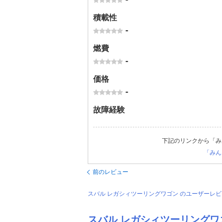
積載性
-
燃費
-
価格
-
故障経験
下記のリンクから「み
「みん
前のレビュー
スバル レガシィツーリングワゴン のユーザーレ
スバル レガシィツーリングワ