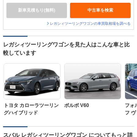
新車見積もり(無料)
中古車を検索
レガシィツーリングワゴンの車買取相場を調べる
レガシィツーリングワゴンを見た人はこんな車と比
較しています
トヨタ カローラツーリン
ボルボ V60
フォ
グハイブリッド
フ 
スバル レガシィツーリングワゴン についてもっと詳