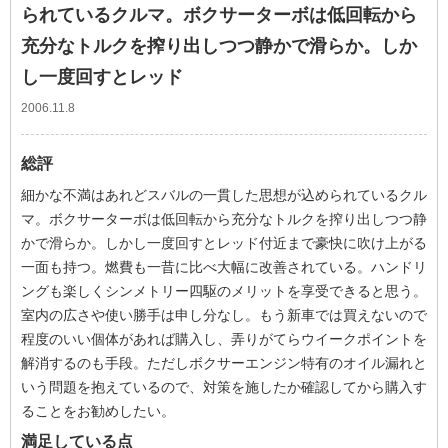
られているクルマ。ボクサーターボは低回転から
充分なトルクを搾り出しつつ静かで滑らか。しか
し一度回すとレッド
2006.11.8
総評
細かな不満はあれどスバルの一貫した思想が込められているクル
マ。ボクサーターボは低回転から充分なトルクを搾り出しつつ静
かで滑らか。しかし一度回すとレッド付近まで豪快に吹け上がる
一面も持つ。燃費も一昔に比べ大幅に改善されている。ハンドリ
ングも楽しくシンメトリー四駆のメリットを享受できると思う。
室内の広さや使い勝手は申し分なし。もう新車では買えないので
程度のいい個体があれば購入し、弄りがてらウイークポイントを
解消するのも手段。ただしボクサーエンジン特有のオイル漏れと
いう問題を抱えているので、対策を施したか確認してから購入す
ることをお勧めしたい。
満足している点