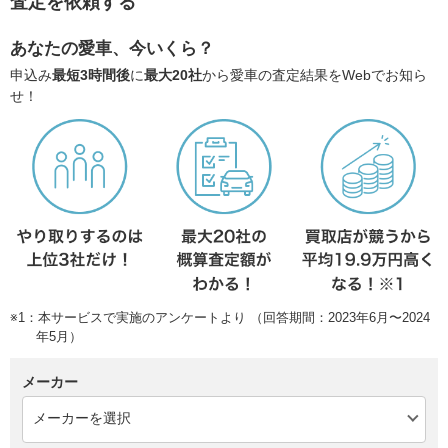
査定を依頼する
あなたの愛車、今いくら？
申込み
最短3時間後
に
最大20社
から愛車の査定結果をWebでお知ら
せ！
※1：本サービスで実施のアンケートより （回答期間：2023年6月〜2024
年5月）
メーカー