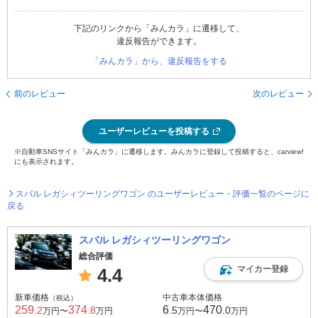
下記のリンクから「みんカラ」に遷移して、
違反報告ができます。
「みんカラ」から、違反報告をする
前のレビュー
次のレビュー
ユーザーレビューを投稿する
※自動車SNSサイト「みんカラ」に遷移します。みんカラに登録して投稿すると、carview!
にも表示されます。
スバル レガシィツーリングワゴン のユーザーレビュー・評価一覧のページに
戻る
スバル レガシィツーリングワゴン
総合評価
マイカー登録
4.4
新車価格
中古車本体価格
（税込）
259
374
6
470
.2
.8
.5
.0
万円〜
万円
万円〜
万円