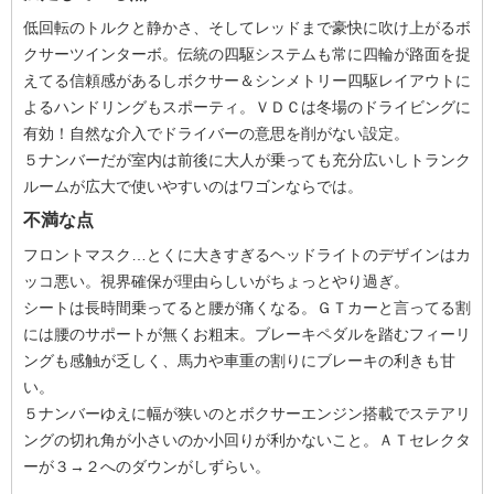
低回転のトルクと静かさ、そしてレッドまで豪快に吹け上がるボ
クサーツインターボ。伝統の四駆システムも常に四輪が路面を捉
えてる信頼感があるしボクサー＆シンメトリー四駆レイアウトに
よるハンドリングもスポーティ。ＶＤＣは冬場のドライビングに
有効！自然な介入でドライバーの意思を削がない設定。
５ナンバーだが室内は前後に大人が乗っても充分広いしトランク
ルームが広大で使いやすいのはワゴンならでは。
不満な点
フロントマスク…とくに大きすぎるヘッドライトのデザインはカ
ッコ悪い。視界確保が理由らしいがちょっとやり過ぎ。
シートは長時間乗ってると腰が痛くなる。ＧＴカーと言ってる割
には腰のサポートが無くお粗末。ブレーキペダルを踏むフィーリ
ングも感触が乏しく、馬力や車重の割りにブレーキの利きも甘
い。
５ナンバーゆえに幅が狭いのとボクサーエンジン搭載でステアリ
ングの切れ角が小さいのか小回りが利かないこと。ＡＴセレクタ
ーが３→２へのダウンがしずらい。