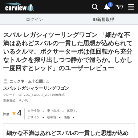
carview!
検索
通知
i
ログイン
ID新規取得
スバル レガシィツーリングワゴン 「細かな不
満はあれどスバルの一貫した思想が込められて
いるクルマ。ボクサーターボは低回転から充分
なトルクを搾り出しつつ静かで滑らか。しかし
一度回すとレッド」のユーザーレビュー
ニックネーム非公開
さん
スバル レガシィツーリングワゴン
グレード：GT-VDC_4WD(AT_2.0) 1998年式
乗車形式：その他
-
-
-
4
走行性能
乗り心地
燃費
評価
-
-
-
デザイン
積載性
価格
細かな不満はあれどスバルの一貫した思想が込め