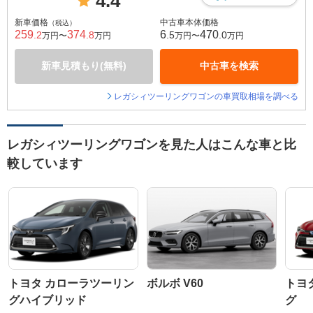
4.4
新車価格
中古車本体価格
（税込）
259
374
6
470
.2
.8
.5
.0
万円〜
万円
万円〜
万円
新車見積もり(無料)
中古車を検索
レガシィツーリングワゴンの車買取相場を調べる
レガシィツーリングワゴンを見た人はこんな車と比
較しています
トヨタ カローラツーリン
ボルボ V60
トヨ
グハイブリッド
グ