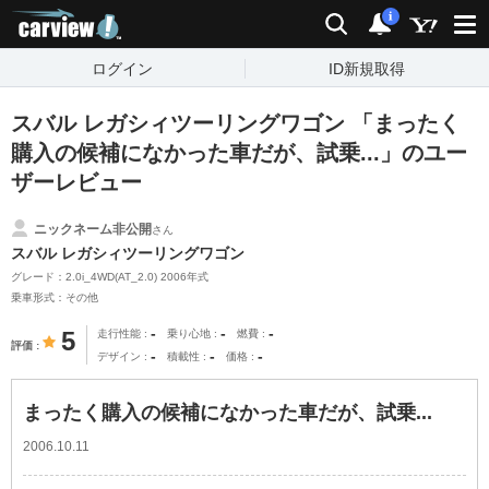
carview!
検索
通知
i
ログイン
ID新規取得
スバル レガシィツーリングワゴン 「まったく
購入の候補になかった車だが、試乗...」のユー
ザーレビュー
ニックネーム非公開
さん
スバル レガシィツーリングワゴン
グレード：2.0i_4WD(AT_2.0) 2006年式
乗車形式：その他
-
-
-
5
走行性能
乗り心地
燃費
評価
-
-
-
デザイン
積載性
価格
まったく購入の候補になかった車だが、試乗...
2006.10.11