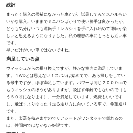
総評
まったく購入の候補になかった車だが、試乗してみてスバルもい
いかな購入。いままでミニバンばかりで使い勝手は良かったが、
どうも気分はいつも運転手！レガシィを手に入れ始めて運転が楽
しいと思えるようになりました。私の理想の車にもっとも近い車
です。
早いだけがいい車ではないですね。
満足している点
ウィッシュからの乗り換えですが、静かな室内に満足していま
す。４WDとは思えない！スバルは始めてで、あら探しをしてい
る最中ですが、ほぼ満足しています。パワーは同じ２０００ccで
もウィッシュのほうがありますが、飛ばす年齢でもないので（も
う５０才になります）、十分満足しています。燃費もいいです
し、飛ばすよりゆったり走る走り方に向いている車で、希望通り
です。
また、楽器を積みますのでリアシートがワンタッチで倒れるの
は、仲間内ではなかなか好評です。