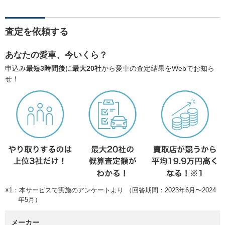
査定を依頼する
あなたの愛車、今いくら？
申込み
最短3時間後
に
最大20社
から愛車の査定結果をWebでお知ら
せ！
※1：本サービスで実施のアンケートより （回答期間：2023年6月〜2024
年5月）
メーカー