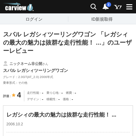
carview!
検索
通知
i
ログイン
ID新規取得
スバル レガシィツーリングワゴン 「レガシィ
の最大の魅力は抜群な走行性能！ ...」のユーザ
ーレビュー
ニックネーム非公開
さん
スバル レガシィツーリングワゴン
グレード：2.0GT(AT_2.0) 2006年式
乗車形式：その他
-
-
-
4
走行性能
乗り心地
燃費
評価
-
-
-
デザイン
積載性
価格
レガシィの最大の魅力は抜群な走行性能！ ...
2006.10.2