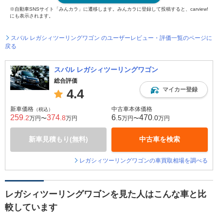
※自動車SNSサイト「みんカラ」に遷移します。みんカラに登録して投稿すると、carview!
にも表示されます。
スバル レガシィツーリングワゴン のユーザーレビュー・評価一覧のページに
戻る
スバル レガシィツーリングワゴン
総合評価
マイカー登録
4.4
新車価格
中古車本体価格
（税込）
259
374
6
470
.2
.8
.5
.0
万円〜
万円
万円〜
万円
新車見積もり(無料)
中古車を検索
レガシィツーリングワゴンの車買取相場を調べる
レガシィツーリングワゴンを見た人はこんな車と比
較しています