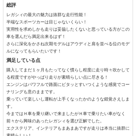
総評
レガシィの最大の魅力は抜群な走行性能！
半端なスポーツカーは目じゃないくらい！
実用性を求めしかも走りは妥協したくないと思っている方がこの
車を選んだら満足出来るはず！
さらに深化をかさね次期モデルはアウディと肩を並べる位のモデ
ルになってもらいたいです！
満足している点
購入してまだ１ヶ月もたってなく慣らし程度に走り時々吹かして
る程度ですがやっぱり走りが素晴らしい点に尽きる！
エンジンはパワフルで路面にピタッとすいつくような感覚でコー
ナリングも意のままです。
乗っていて楽しいし運転が上手くなったかのような錯覚さえしま
す。
今まではＨ車を乗り継いで来ましたがＨ車で乗りたい車がなく
前々から興味のあったレガシィを選び正解でした。
エクステリア、インテリアもまあまあですが走りは本当に抜群に
素晴らしい！