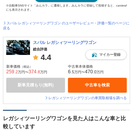
※自動車SNSサイト「みんカラ」に遷移します。みんカラに登録して投稿すると、carview!
にも表示されます。
スバル レガシィツーリングワゴン のユーザーレビュー・評価一覧のページに
戻る
スバル レガシィツーリングワゴン
総合評価
マイカー登録
4.4
新車価格
中古車本体価格
（税込）
259
374
6
470
.2
.8
.5
.0
万円〜
万円
万円〜
万円
新車見積もり(無料)
中古車を検索
レガシィツーリングワゴンの車買取相場を調べる
レガシィツーリングワゴンを見た人はこんな車と比
較しています