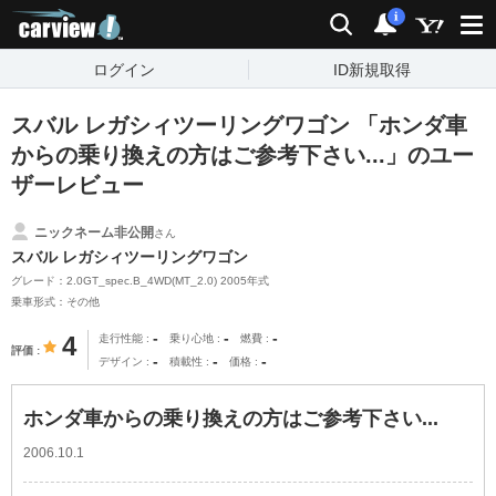
carview!
検索
通知
i
ログイン
ID新規取得
スバル レガシィツーリングワゴン 「ホンダ車
からの乗り換えの方はご参考下さい...」のユー
ザーレビュー
ニックネーム非公開
さん
スバル レガシィツーリングワゴン
グレード：2.0GT_spec.B_4WD(MT_2.0) 2005年式
乗車形式：その他
-
-
-
4
走行性能
乗り心地
燃費
評価
-
-
-
デザイン
積載性
価格
ホンダ車からの乗り換えの方はご参考下さい...
2006.10.1