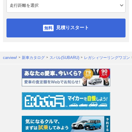
見積りスタート
carview!
新車カタログ
スバル(SUBARU)
レガシィツーリングワゴン