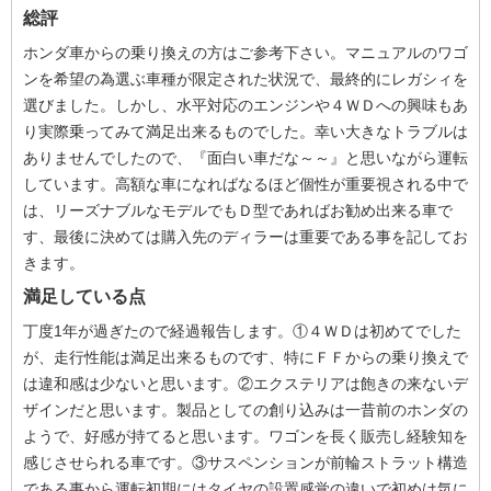
総評
ホンダ車からの乗り換えの方はご参考下さい。マニュアルのワゴ
ンを希望の為選ぶ車種が限定された状況で、最終的にレガシィを
選びました。しかし、水平対応のエンジンや４ＷＤへの興味もあ
り実際乗ってみて満足出来るものでした。幸い大きなトラブルは
ありませんでしたので、『面白い車だな～～』と思いながら運転
しています。高額な車になればなるほど個性が重要視される中で
は、リーズナブルなモデルでもＤ型であればお勧め出来る車で
す、最後に決めては購入先のディラーは重要である事を記してお
きます。
満足している点
丁度1年が過ぎたので経過報告します。①４ＷＤは初めてでした
が、走行性能は満足出来るものです、特にＦＦからの乗り換えで
は違和感は少ないと思います。②エクステリアは飽きの来ないデ
ザインだと思います。製品としての創り込みは一昔前のホンダの
ようで、好感が持てると思います。ワゴンを長く販売し経験知を
感じさせられる車です。③サスペンションが前輪ストラット構造
である事から運転初期にはタイヤの設置感覚の違いで初めは気に