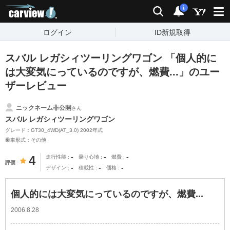
carview!
検索
通知
i
ログイン
ID新規取得
スバル レガシィツーリングワゴン 「個人的に
は大変気にっているのですが、燃費...」のユー
ザーレビュー
ニックネーム非公開
さん
スバル レガシィツーリングワゴン
グレード：GT30_4WD(AT_3.0) 2002年式
乗車形式：その他
-
-
-
4
走行性能
乗り心地
燃費
評価
-
-
-
デザイン
積載性
価格
個人的には大変気にっているのですが、燃費...
2006.8.28