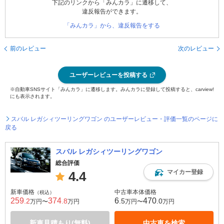
下記のリンクから「みんカラ」に遷移して、
違反報告ができます。
「みんカラ」から、違反報告をする
前のレビュー
次のレビュー
ユーザーレビューを投稿する
※自動車SNSサイト「みんカラ」に遷移します。みんカラに登録して投稿すると、carview!
にも表示されます。
スバル レガシィツーリングワゴン のユーザーレビュー・評価一覧のページに
戻る
スバル レガシィツーリングワゴン
総合評価
マイカー登録
4.4
新車価格
中古車本体価格
（税込）
259
374
6
470
.2
.8
.5
.0
万円〜
万円
万円〜
万円
新車見積もり(無料)
中古車を検索