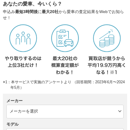
あなたの愛車、今いくら？
申込み
最短3時間後
に
最大20社
から愛車の査定結果をWebでお知ら
せ！
※1：本サービスで実施のアンケートより （回答期間：2023年6月〜2024
年5月）
メーカー
モデル