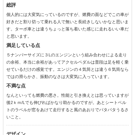
総評
個人的には大変気にっているのですが、燃費の面などでこの車が
好きだと割り切って乗れる人で無いと長続きしないかなと思いま
す。ターボ車とは違うちょっと落ち着いた感じに走れるいい車だ
と思います。
満足している点
５ナンバーサイズに３Lのエンジンという組み合わせによる走り
の余裕、本当に余裕があってアクセルペダルは普段は足を軽く乗
せているだけの感覚です。エンジンの４気筒とは違う６気筒なら
ではの滑らかさ、振動のなさは大変気に入っています。
不満な点
なんといっても燃費の悪さ。性能と引き換えとは思っていますが
後2ｋｍ/Lでも伸びればかなり助かるのですが。あとシートベル
トのラベルが窓をあけて走行すると風のあおりでパタパタうるさ
いこと。
デザイン