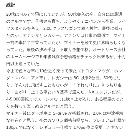
総評
20代は RX-7 で飛ばしていたが、50代突入の今、自分には最適
のクルマです。子供達も育ち、ようやくミニバンから卒業。ライ
フスタイルを考え、2.0L クラスワゴンで種々検討。最後に残っ
たのが、アテンザとレガシー。アテンザは仕事の関係で、マイナ
ー前の車に半年乗っていたが、マイナーを経て更に素晴らしくな
っていた。最後の決め手は、下取り予想価格。オートリース会社
のホームページで５年後残存予想価格がチェック出来るが、十万
円以上違っていた。
今まで色々な車に10台近く乗って来た（トヨタ・マツダ・ホン
ダ・スバル・アメ車）。レガシーは BG 以来2台目。50代にな
り、そんなに飛ばすこともないが、「それなりに」きっちり走
り・曲がり・止まる車という基準で選んだ。NA エンジンだが、
4-5,000回転までストレスなしに吹き上がるし、ある程度のゆと
りを持って楽しめるクルマだと思う。
マイナー後にターボ車に Si-drive が搭載され、2.0R は中途半端
な存在だと思う。今のガソリン価格前提なら、プレミアム仕様で
180ps ではなく、レギュラー仕様で 170ps 位に変更した方がい