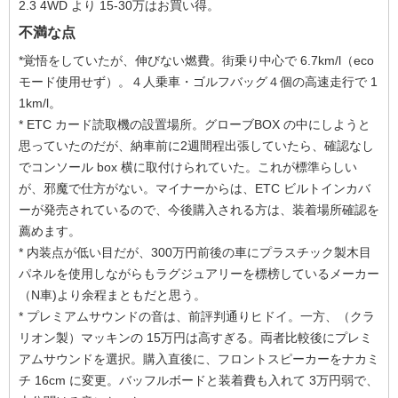
2.3 4WD より 15-30万はお買い得。
不満な点
*覚悟をしていたが、伸びない燃費。街乗り中心で 6.7km/l（eco
モード使用せず）。４人乗車・ゴルフバッグ４個の高速走行で 1
1km/l。
* ETC カード読取機の設置場所。グローブBOX の中にしようと
思っていたのだが、納車前に2週間程出張していたら、確認なし
でコンソール box 横に取付けられていた。これが標準らしい
が、邪魔で仕方がない。マイナーからは、ETC ビルトインカバ
ーが発売されているので、今後購入される方は、装着場所確認を
薦めます。
* 内装点が低い目だが、300万円前後の車にプラスチック製木目
パネルを使用しながらもラグジュアリーを標榜しているメーカー
（N車)より余程まともだと思う。
* プレミアムサウンドの音は、前評判通りヒドイ。一方、（クラ
リオン製）マッキンの 15万円は高すぎる。両者比較後にプレミ
アムサウンドを選択。購入直後に、フロントスピーカーをナカミ
チ 16cm に変更。バッフルボードと装着費も入れて 3万円弱で、