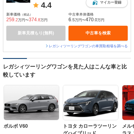
マイカー登録
4.4
新車価格
中古車本体価格
（税込）
259
374
6
470
.2
.8
.5
.0
万円〜
万円
万円〜
万円
新車見積もり(無料)
中古車を検索
レガシィツーリングワゴンの車買取相場を調べる
レガシィツーリングワゴンを見た人はこんな車と比
較しています
ボルボ V60
トヨタ カローラツーリン
メル
グハイブリッド
ラス