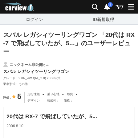
carview!
検索
通知
i
ログイン
ID新規取得
スバル レガシィツーリングワゴン 「20代は RX
-7 で飛ばしていたが、5...」のユーザーレビュ
ー
ニックネーム非公開
さん
スバル レガシィツーリングワゴン
グレード：2.0R_4WD(AT_2.0) 2006年式
乗車形式：その他
-
-
-
5
走行性能
乗り心地
燃費
評価
-
-
-
デザイン
積載性
価格
20代は RX-7 で飛ばしていたが、5...
2006.8.10