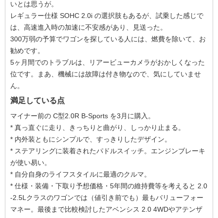
いとは思うが。
レギュラー仕様 SOHC 2.0i の選択肢もあるが、試乗した感じで
は、高速進入時の加速に不安感があり、見送った。
300万弱の予算でワゴンを探している人には、燃費を除いて、お
勧めです。
5ヶ月間でのトラブルは、リアービューカメラがおかしくなった
位です。まあ、機械には故障は付き物なので、気にしていませ
ん。
満足している点
マイナー前の C型2.0R B-Sports を3月に購入。
* 真っ直ぐに走り、きっちりと曲がり、しっかり止まる。
* 内外装ともにシンプルで、すっきりしたデザイン。
* ステアリングに装着されたパドルスイッチ。エンジンブレーキ
が使い易い。
* 自分自身のライフスタイルに最適のクルマ。
* 仕様・装備・下取り予想価格・5年間の維持費等を考えると 2.0
-2.5Lクラスのワゴンでは（値引き前でも）最もバリューフォー
マネー。最後まで比較検討したアベンシス 2.0 4WDやアテンザ