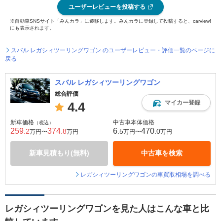
ユーザーレビューを投稿する
※自動車SNSサイト「みんカラ」に遷移します。みんカラに登録して投稿すると、carview!
にも表示されます。
スバル レガシィツーリングワゴン のユーザーレビュー・評価一覧のページに
戻る
スバル レガシィツーリングワゴン
総合評価
マイカー登録
4.4
新車価格
中古車本体価格
（税込）
259
374
6
470
.2
.8
.5
.0
万円〜
万円
万円〜
万円
新車見積もり(無料)
中古車を検索
レガシィツーリングワゴンの車買取相場を調べる
レガシィツーリングワゴンを見た人はこんな車と比