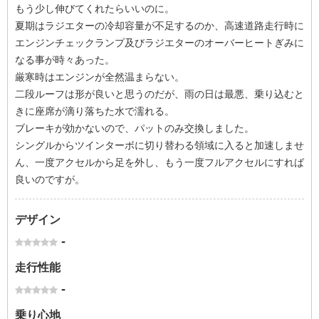
もう少し伸びてくれたらいいのに。
夏期はラジエターの冷却容量が不足するのか、高速道路走行時に
エンジンチェックランプ及びラジエターのオーバーヒートぎみに
なる事が時々あった。
厳寒時はエンジンが全然温まらない。
二段ルーフは形が良いと思うのだが、雨の日は最悪、乗り込むと
きに座席が滴り落ちた水で濡れる。
ブレーキが効かないので、パットのみ交換しました。
シングルからツインターボに切り替わる領域に入ると加速しませ
ん、一度アクセルから足を外し、もう一度フルアクセルにすれば
良いのですが。
デザイン
-
走行性能
-
乗り心地