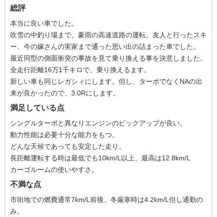
総評
本当に良い車でした。
吹雪の中釣り場まで、豪雨の高速道路の運転、友人と行ったスキ
ー、今の嫁さんの実家まで通った思い出の詰まった車でした。
最近同型の側面衝突の事故を見て乗り換える事を決意しました。
全走行距離16万1千キロで、乗り換えるます。
新しい車も同じレガシィにします。但し、ターボでなくNAの出
来が良かったので、3.0Rにします。
満足している点
シングルターボと異なりエンジンのピックアップが良い。
動力性能は必要十分な能力をもつ。
どんな天候であっても安定した走り。
長距離運転する時は最低でも10km/L以上、最高は12.8km/L
カーゴルームの使いやすさ。
不満な点
市街地での燃費通常7km/L前後、冬厳寒時は4.2km/L但し通勤の
み。