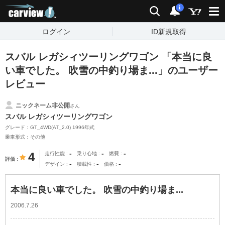
carview!
検索
通知
i
ログイン
ID新規取得
スバル レガシィツーリングワゴン 「本当に良
い車でした。 吹雪の中釣り場ま...」のユーザー
レビュー
ニックネーム非公開
さん
スバル レガシィツーリングワゴン
グレード：GT_4WD(AT_2.0) 1996年式
乗車形式：その他
-
-
-
4
走行性能
乗り心地
燃費
評価
-
-
-
デザイン
積載性
価格
本当に良い車でした。 吹雪の中釣り場ま...
2006.7.26