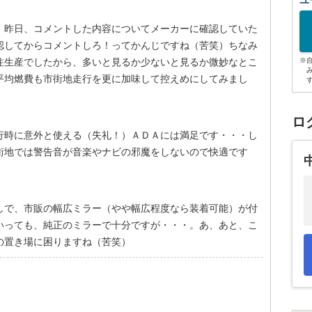
ユ
。昨日、コメントした内容についてメーカーに確認していた
認してからコメントしろ！ってかんじですね（苦笑）ちなみ
注生産でしたから、多いと見るか少ないと見るか微妙なとこ
※
平均燃費も市街地走行を更に加味して控えめにしてみまし
ロ
行時に意外と使える（失礼！）ＡＤＡには満足です・・・し
街地では警告音が音楽やナビの邪魔をしないので快適です
しで、市販の幅広ミラー（やや幅広程度なら装着可能）が付
いっても、純正のミラーで十分ですが・・・。あ、あと、こ
の置き場に困りますね（苦笑）