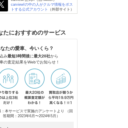
carview!の中の人がクルマ情報をポス
トする公式アカウント
（外部サイト）
 ゴ
トヨタ カローラツーリ
メルセデス・ベンツ Cク
アウ
なたにおすすめのサービス
ング
ラス ステーションワゴ
(ワ
ン
あなたの愛車、今いくら？
込み
最短3時間後
に
最大20社
から
車の査定結果をWebでお知らせ！
1：本サービスで実施のアンケートより （回
答期間：2023年6月〜2024年5月）