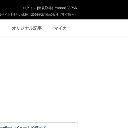
ログイン
[
新規取得
]
Yahoo! JAPAN
サイト5社との比較（2026年2月株式会社プラグ調べ）
オリジナル記事
マイカー