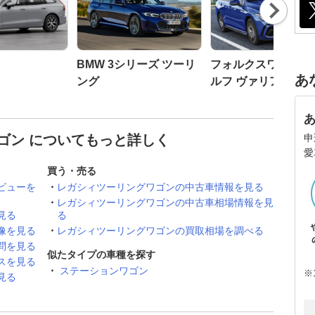
Nex
t
BMW 3シリーズ ツーリ
フォルクスワーゲン
あ
ング
ルフ ヴァリアント
申
ゴン についてもっと詳しく
愛
買う・売る
ビューを
レガシィツーリングワゴンの中古車情報を見る
レガシィツーリングワゴンの中古車相場情報を見
見る
る
像を見る
レガシィツーリングワゴンの買取相場を調べる
問を見る
似たタイプの車種を探す
スを見る
ステーションワゴン
※
見る