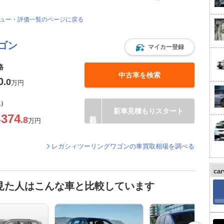
ビュー・評価一覧のページに戻る
ゴン
マイカー登録
格
中古車を検索
0
.0
万円
込）
新車見積もりスタート
374
.8
〜
万円
レガシィツーリングワゴンの車買取相場を調べる
ca
見た人はこんな車と比較しています