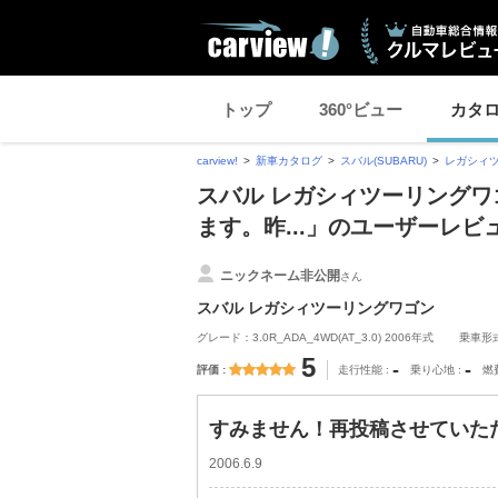
トップ
360°ビュー
カタ
carview!
新車カタログ
スバル(SUBARU)
レガシィ
スバル レガシィツーリングワ
ます。昨...」のユーザーレビ
ニックネーム非公開
さん
スバル レガシィツーリングワゴン
グレード：3.0R_ADA_4WD(AT_3.0) 2006年式
乗車形
5
-
-
評価
走行性能
乗り心地
燃
すみません！再投稿させていただ
2006.6.9