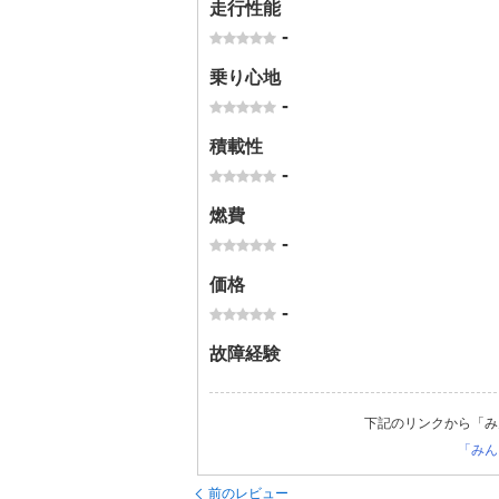
走行性能
-
乗り心地
-
積載性
-
燃費
-
価格
-
故障経験
下記のリンクから「み
「みん
前のレビュー