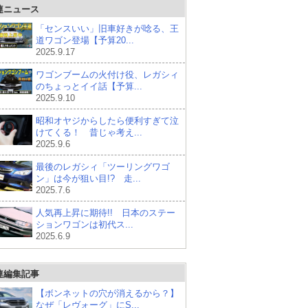
連ニュース
「センスいい」旧車好きが唸る、王
道ワゴン登場【予算20...
2025.9.17
ワゴンブームの火付け役、レガシィ
のちょっとイイ話【予算...
2025.9.10
昭和オヤジからしたら便利すぎて泣
けてくる！ 昔じゃ考え...
2025.9.6
最後のレガシィ「ツーリングワゴ
ン」は今が狙い目!? 走...
2025.7.6
人気再上昇に期待!! 日本のステー
ションワゴンは初代ス...
2025.6.9
連編集記事
【ボンネットの穴が消えるから？】
なぜ「レヴォーグ」にS...