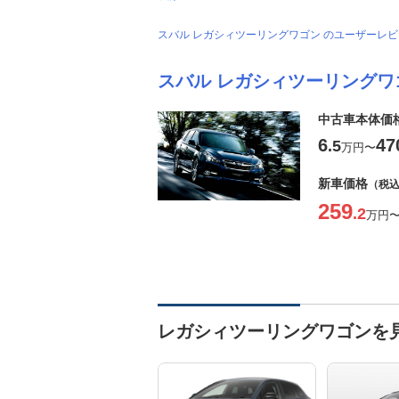
スバル レガシィツーリングワゴン のユーザーレ
スバル レガシィツーリングワ
中古車本体価
6
47
.5
万円
〜
新車価格
（税
259
.2
万円
レガシィツーリングワゴンを