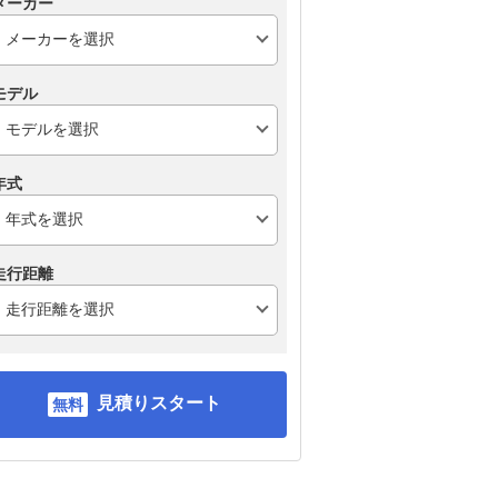
メーカー
モデル
年式
走行距離
見積りスタート