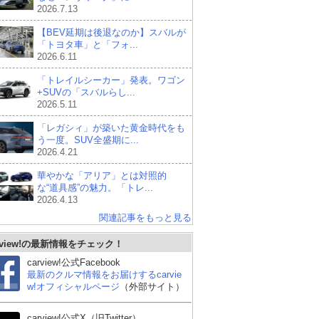
2026.7.13
【BEV延期は後退なのか】スバルが
「トヨタ車」と「フォ...
2026.6.11
「トレイルシーカー」発表。ワゴン
+SUVの「スバルらし...
2026.5.11
「レガシィ」が築いた黄金時代をも
う一度。SUV全盛期に...
2026.4.21
華やかな「アリア」とは対照的
な“道具感”の魅力。「トレ...
2026.4.13
関連記事をもっと見る
rview!の最新情報をチェック！
carview!公式Facebook
最新のクルマ情報をお届けするcarvie
w!オフィシャルページ
（外部サイト）
carview!公式X（旧Twitter）