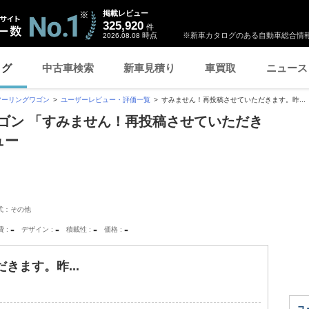
掲載レビュー
325,920
件
時点
※新車カタログのある自動車総合情報
2026.08.08
ログ
中古車検索
新車見積り
車買取
ニュース
ツーリングワゴン
ユーザーレビュー・評価一覧
すみません！再投稿させていただきます。昨...
ゴン 「すみません！再投稿させていただき
ュー
式：その他
-
-
-
-
費
デザイン
積載性
価格
きます。昨...