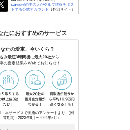
carview!の中の人がクルマ情報をポス
トする公式アカウント
（外部サイト）
ーリ
メルセデス・ベンツ Cク
BMW 3シリーズ ツーリ
アウ
ラス ステーションワゴ
ング
(ワ
ン
なたにおすすめのサービス
あなたの愛車、今いくら？
込み
最短3時間後
に
最大20社
から
車の査定結果をWebでお知らせ！
1：本サービスで実施のアンケートより （回
答期間：2023年6月〜2024年5月）