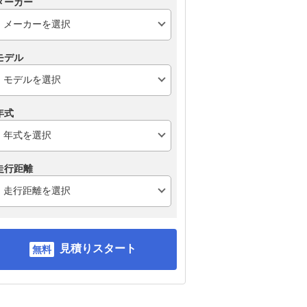
メーカー
モデル
年式
走行距離
見積りスタート