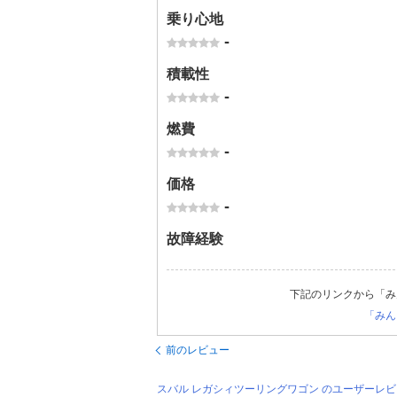
乗り心地
-
積載性
-
燃費
-
価格
-
故障経験
下記のリンクから「み
「みん
前のレビュー
スバル レガシィツーリングワゴン のユーザーレ