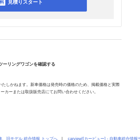
見積りスタート
ィツーリングワゴンを確認する
いたしかねます。新車価格は発売時の価格のため、掲載価格と実際
メーカーまたは取扱販売店にてお問い合わせください。
車、旧モデル 総合情報 トップへ
|
carview![カービュー] - 自動車総合