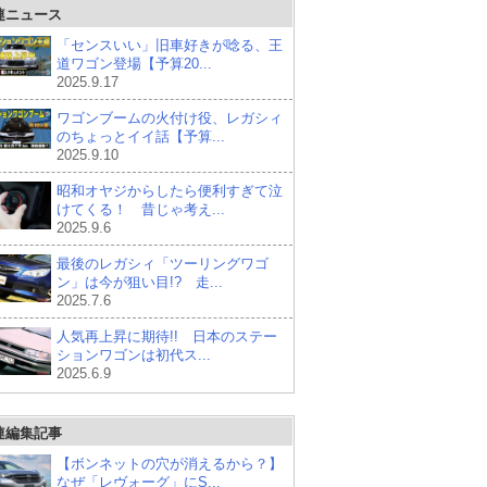
連ニュース
「センスいい」旧車好きが唸る、王
道ワゴン登場【予算20...
2025.9.17
ワゴンブームの火付け役、レガシィ
のちょっとイイ話【予算...
2025.9.10
昭和オヤジからしたら便利すぎて泣
けてくる！ 昔じゃ考え...
2025.9.6
最後のレガシィ「ツーリングワゴ
ン」は今が狙い目!? 走...
2025.7.6
人気再上昇に期待!! 日本のステー
ションワゴンは初代ス...
2025.6.9
連編集記事
【ボンネットの穴が消えるから？】
なぜ「レヴォーグ」にS...