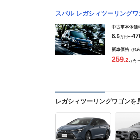
スバル レガシィツーリングワ
中古車本体価
6
47
.5
万円
〜
新車価格
（税
259
.2
万円
レガシィツーリングワゴンを