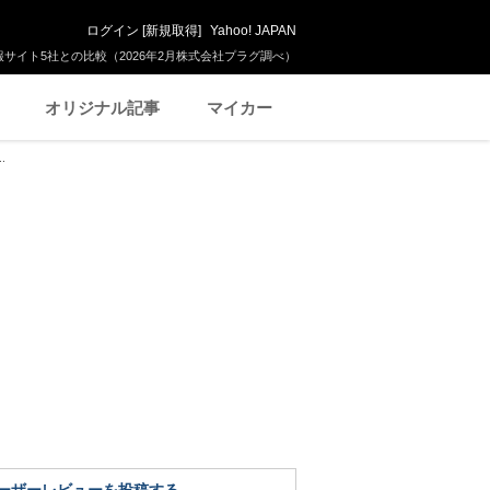
ログイン
[
新規取得
]
Yahoo! JAPAN
サイト5社との比較（2026年2月株式会社プラグ調べ）
オリジナル記事
マイカー
.