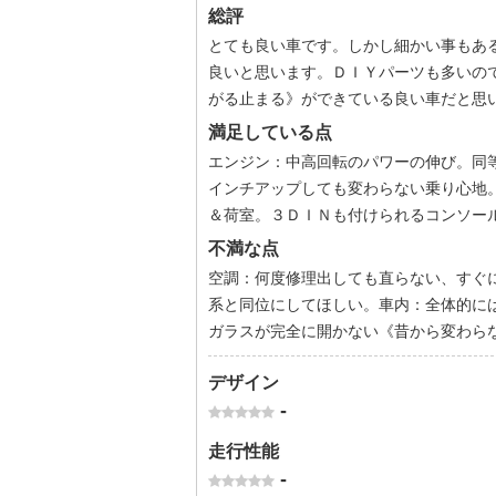
総評
とても良い車です。しかし細かい事もあ
良いと思います。ＤＩＹパーツも多いの
がる止まる》ができている良い車だと思
満足している点
エンジン：中高回転のパワーの伸び。同
インチアップしても変わらない乗り心地
＆荷室。３ＤＩＮも付けられるコンソー
不満な点
空調：何度修理出しても直らない、すぐ
系と同位にしてほしい。車内：全体的に
ガラスが完全に開かない《昔から変わら
デザイン
-
走行性能
-