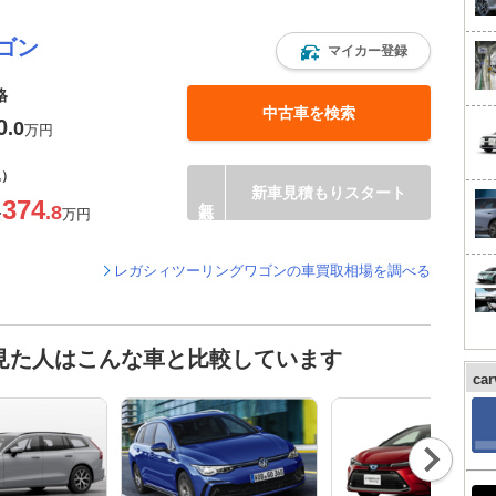
ゴン
マイカー登録
格
中古車を検索
0
.0
万円
込）
新車見積もりスタート
374
.8
〜
万円
レガシィツーリングワゴンの車買取相場を調べる
見た人はこんな車と比較しています
ca
Nex
t