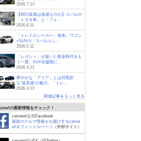
2026.7.13
【BEV延期は後退なのか】スバルが
「トヨタ車」と「フォ...
2026.6.11
「トレイルシーカー」発表。ワゴン
+SUVの「スバルらし...
2026.5.11
「レガシィ」が築いた黄金時代をも
う一度。SUV全盛期に...
2026.4.21
華やかな「アリア」とは対照的
な“道具感”の魅力。「トレ...
2026.4.13
関連記事をもっと見る
rview!の最新情報をチェック！
carview!公式Facebook
最新のクルマ情報をお届けするcarvie
w!オフィシャルページ
（外部サイト）
carview!公式X（旧Twitter）