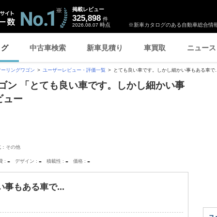
掲載レビュー
325,898
件
時点
※新車カタログのある自動車総合情報
2026.08.07
ログ
中古車検索
新車見積り
車買取
ニュース
ツーリングワゴン
ユーザーレビュー・評価一覧
とても良い車です。しかし細かい事もある車で..
ゴン 「とても良い車です。しかし細かい事
ビュー
式：その他
-
-
-
-
費
デザイン
積載性
価格
事もある車で...