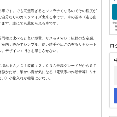
ユ
る車です。でも完璧過ぎるとツマラナくなるのでその程度が
で自分なりのカスタマイズ出来る車です。車の基本《走る曲
います。誰にでも薦められる車です。
※
等同種と比べると良い燃費。サス＆ＡＷＤ：抜群の安定感。
。室内：静かでシンプル、使い勝手や広さの有るリヤシート
ロ
ル。デザイン：旧さを感じさせない。
に壊れるＡ／Ｃ！装備：２．０ＮＡ最高グレードだからＧＴ
は静かだが、細かい音が気になる《電装系の作動音等》リヤ
ない》小物入れが極端に少ない。