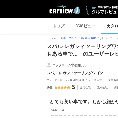
トップ
360°ビュー
カタ
carview!
新車カタログ
スバル(SUBARU)
レガシィ
スバル レガシィツーリングワ
もある車で...」のユーザーレ
ニックネーム非公開
さん
スバル レガシィツーリングワゴン
グレード：TS_typeR_4WD(2.0_AT) 1999年式
乗車形
5
-
-
評価
走行性能
乗り心地
燃
とても良い車です。しかし細かい
2006.4.13