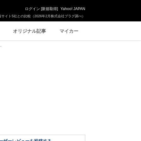
ログイン
[
新規取得
]
Yahoo! JAPAN
サイト5社との比較（2026年2月株式会社プラグ調べ）
オリジナル記事
マイカー
.