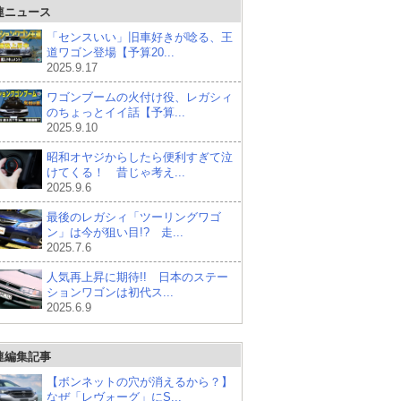
連ニュース
「センスいい」旧車好きが唸る、王
道ワゴン登場【予算20...
2025.9.17
ワゴンブームの火付け役、レガシィ
のちょっとイイ話【予算...
2025.9.10
昭和オヤジからしたら便利すぎて泣
けてくる！ 昔じゃ考え...
2025.9.6
最後のレガシィ「ツーリングワゴ
ン」は今が狙い目!? 走...
2025.7.6
人気再上昇に期待!! 日本のステー
ションワゴンは初代ス...
2025.6.9
連編集記事
【ボンネットの穴が消えるから？】
なぜ「レヴォーグ」にS...