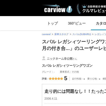
トップ
360°ビュー
カタ
carview!
新車カタログ
スバル(SUBARU)
レガシィ
スバル レガシィツーリングワ
月の付き合...」のユーザーレ
ニックネーム非公開
さん
スバル レガシィツーリングワゴン
グレード：-
乗車形式：その他
5
-
-
評価
走行性能
乗り心地
燃
走り的には問題なし！！たった二
2006.4.11