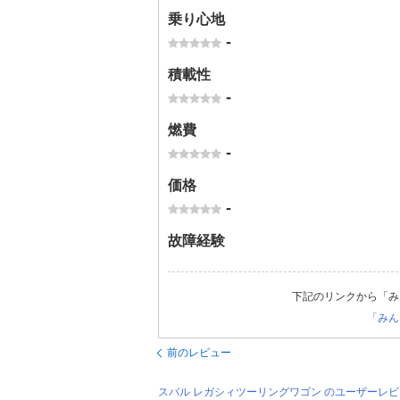
乗り心地
-
積載性
-
燃費
-
価格
-
故障経験
下記のリンクから「み
「みん
前のレビュー
スバル レガシィツーリングワゴン のユーザーレ