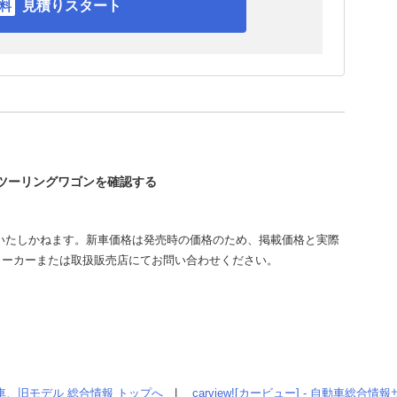
見積りスタート
ィツーリングワゴンを確認する
いたしかねます。新車価格は発売時の価格のため、掲載価格と実際
メーカーまたは取扱販売店にてお問い合わせください。
車、旧モデル 総合情報 トップへ
|
carview![カービュー] - 自動車総合