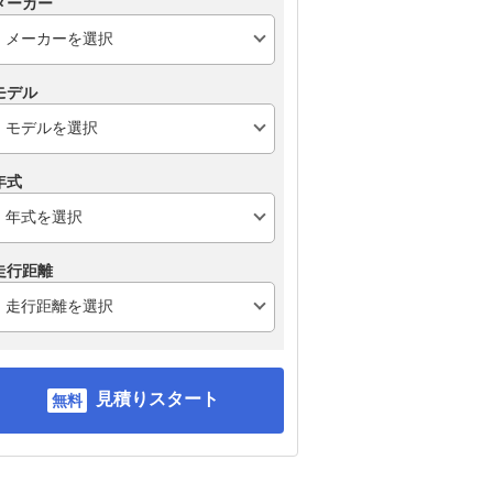
メーカー
モデル
年式
走行距離
見積りスタート