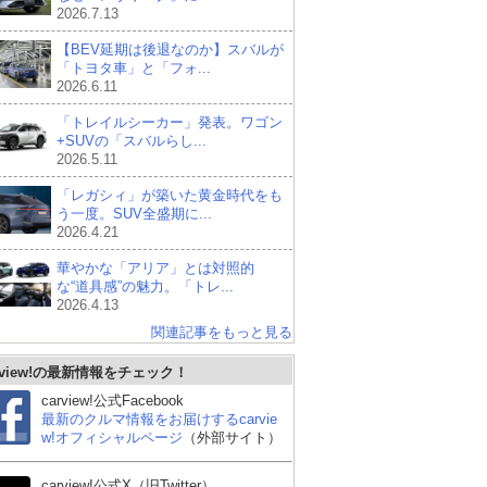
2026.7.13
【BEV延期は後退なのか】スバルが
「トヨタ車」と「フォ...
2026.6.11
「トレイルシーカー」発表。ワゴン
+SUVの「スバルらし...
2026.5.11
「レガシィ」が築いた黄金時代をも
う一度。SUV全盛期に...
2026.4.21
華やかな「アリア」とは対照的
な“道具感”の魅力。「トレ...
2026.4.13
関連記事をもっと見る
rview!の最新情報をチェック！
carview!公式Facebook
最新のクルマ情報をお届けするcarvie
w!オフィシャルページ
（外部サイト）
carview!公式X（旧Twitter）