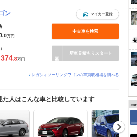
ゴン
マイカー登録
格
中古車を検索
0
.0
万円
込）
新車見積もりスタート
374
.8
〜
万円
レガシィツーリングワゴンの車買取相場を調べる
見た人はこんな車と比較しています
ca
Nex
t