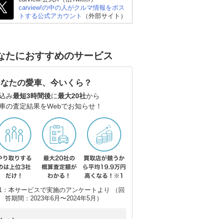
carview!の中の人がクルマ情報をポス
トする公式アカウント
（外部サイト）
 ゴ
BMW 3シリーズ ツーリ
メルセデス・ベンツ Eク
メ
ング
ラス ステーションワゴ
ラ
ン
ン
なたにおすすめのサービス
あなたの愛車、今いくら？
込み
最短3時間後
に
最大20社
から
車の査定結果をWebでお知らせ！
1：本サービスで実施のアンケートより （回
答期間：2023年6月〜2024年5月）