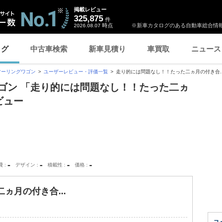
掲載レビュー
325,875
件
時点
※新車カタログのある自動車総合情報
2026.08.07
ログ
中古車検索
新車見積り
車買取
ニュース
ツーリングワゴン
ユーザーレビュー・評価一覧
走り的には問題なし！！たった二ヵ月の付き合..
ゴン 「走り的には問題なし！！たった二ヵ
ビュー
-
-
-
-
費
デザイン
積載性
価格
ヵ月の付き合...