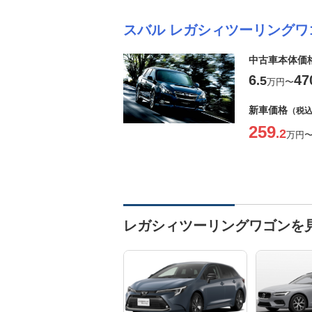
スバル レガシィツーリングワ
中古車本体価
6
47
.5
万円
〜
新車価格
（税
259
.2
万円
レガシィツーリングワゴンを