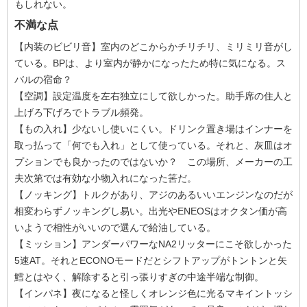
もしれない。
不満な点
【内装のビビリ音】室内のどこからかチリチリ、ミリミリ音がし
ている。BPは、より室内が静かになったため特に気になる。ス
バルの宿命？
【空調】設定温度を左右独立にして欲しかった。助手席の住人と
上げろ下げろでトラブル頻発。
【もの入れ】少ないし使いにくい。ドリンク置き場はインナーを
取っ払って「何でも入れ」として使っている。それと、灰皿はオ
プションでも良かったのではないか？ この場所、メーカーの工
夫次第では有効な小物入れになった筈だ。
【ノッキング】トルクがあり、アジのあるいいエンジンなのだが
相変わらずノッキングし易い。出光やENEOSはオクタン価が高
いようで相性がいいので選んで給油している。
【ミッション】アンダーパワーなNA2リッターにこそ欲しかった
5速AT。それとECONOモードだとシフトアップがトントンと矢
鱈とはやく、解除すると引っ張りすぎの中途半端な制御。
【インパネ】夜になると怪しくオレンジ色に光るマキイントッシ