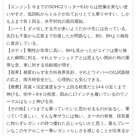
【エンジン】今までのSOHC2リッターEJからは想像出来ない使
いやすさ。低回転からトルクが出ておりとても乗りやすい。しか
も上まで良く回る。水平対抗の面目躍如。
【シート】ダメ出しする方が多いようだが小生には合っている。
先日も千葉から広島まで往復したが問題なし。BG、BHより格段
に進歩している。
【ボディ】剛性が非常に高い。BHも良かったがコイツは乗り換
えた瞬間に判る。それとサッシュドアとは思えない閉めた時の重
厚な音。車に対する信頼感が増す。
【視界】相変わらず全方向視界良好。それとワイパーの払拭面積
の広さ。雨天時安全だし、心理的にも安心できる。
【燃費】高速＝法定速度を少々上回る程度だと14キロ近くまで
伸びる。街中＝8キロ程度。因みに17インチを履いているのでノ
ーマルはもっと伸びる筈。
【その他】いつまでも乗っていたいと思わせるものがあるし、乗
っていて楽しい。そんな車ザラには無い。ターボの有無、排気量
に拘らずレガシィの持つ優れた点じゃないかと思う。最もプレー
ンなこのモデルこそ一番レガシィらしさを感じることが出来るか