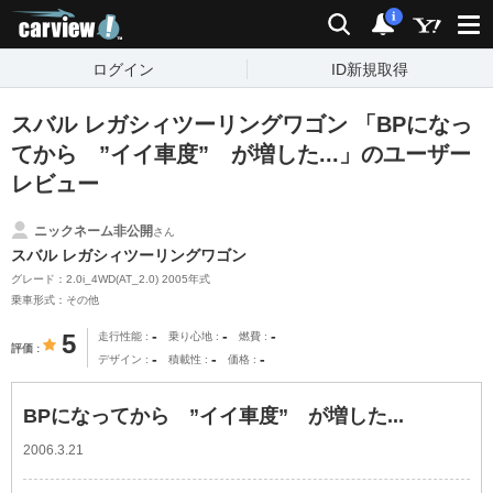
carview!
検索
通知
i
ログイン
ID新規取得
スバル レガシィツーリングワゴン 「BPになっ
てから ”イイ車度” が増した...」のユーザー
レビュー
ニックネーム非公開
さん
スバル レガシィツーリングワゴン
グレード：2.0i_4WD(AT_2.0) 2005年式
乗車形式：その他
-
-
-
5
走行性能
乗り心地
燃費
評価
-
-
-
デザイン
積載性
価格
BPになってから ”イイ車度” が増した...
2006.3.21