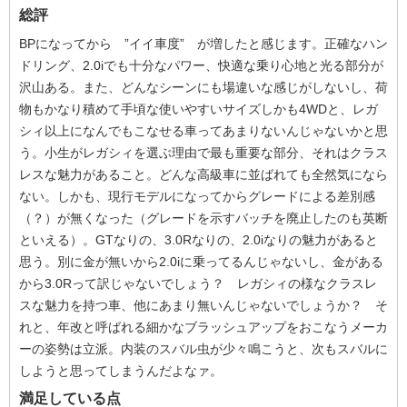
総評
BPになってから ”イイ車度” が増したと感じます。正確なハン
ドリング、2.0iでも十分なパワー、快適な乗り心地と光る部分が
沢山ある。また、どんなシーンにも場違いな感じがしないし、荷
物もかなり積めて手頃な使いやすいサイズしかも4WDと、レガ
シィ以上になんでもこなせる車ってあまりないんじゃないかと思
う。小生がレガシィを選ぶ理由で最も重要な部分、それはクラス
レスな魅力があること。どんな高級車に並ばれても全然気になら
ない。しかも、現行モデルになってからグレードによる差別感
（？）が無くなった（グレードを示すバッチを廃止したのも英断
といえる）。GTなりの、3.0Rなりの、2.0iなりの魅力があると
思う。別に金が無いから2.0iに乗ってるんじゃないし、金がある
から3.0Rって訳じゃないでしょう？ レガシィの様なクラスレ
スな魅力を持つ車、他にあまり無いんじゃないでしょうか？ そ
れと、年改と呼ばれる細かなブラッシュアップをおこなうメーカ
ーの姿勢は立派。内装のスバル虫が少々鳴こうと、次もスバルに
しようと思ってしまうんだよなァ。
満足している点