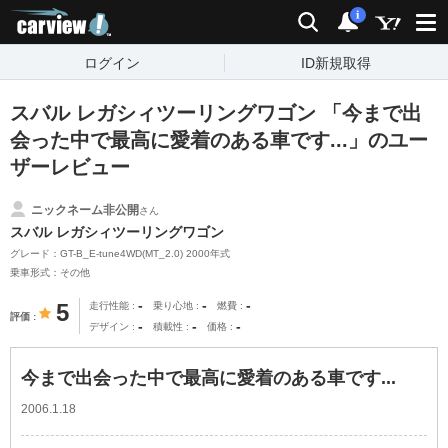
carview!
検索
通知
i
ログイン
ID新規取得
スバル レガシィツーリングワゴン 「今まで出
会った中で最高に愛着のある車です...」のユー
ザーレビュー
ニックネーム非公開
さん
スバル レガシィツーリングワゴン
グレード：GT-B_E-tune4WD(MT_2.0) 2000年式
乗車形式：その他
-
-
-
5
走行性能
乗り心地
燃費
評価
-
-
-
デザイン
積載性
価格
今まで出会った中で最高に愛着のある車です...
2006.1.18