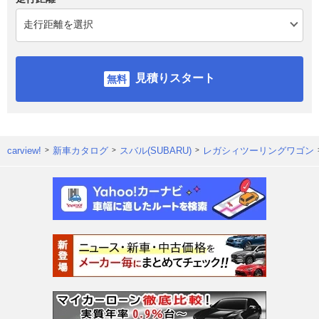
見積りスタート
carview!
新車カタログ
スバル(SUBARU)
レガシィツーリングワゴン