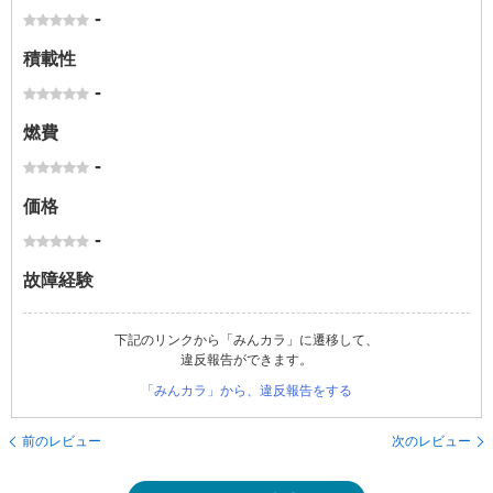
-
積載性
-
燃費
-
価格
-
故障経験
下記のリンクから「みんカラ」に遷移して、
違反報告ができます。
「みんカラ」から、違反報告をする
前のレビュー
次のレビュー