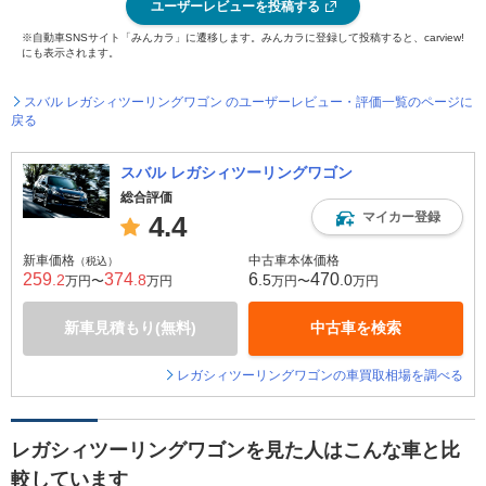
ユーザーレビューを投稿する
※自動車SNSサイト「みんカラ」に遷移します。みんカラに登録して投稿すると、carview!
にも表示されます。
スバル レガシィツーリングワゴン のユーザーレビュー・評価一覧のページに
戻る
スバル レガシィツーリングワゴン
総合評価
マイカー登録
4.4
新車価格
中古車本体価格
（税込）
259
374
6
470
.2
.8
.5
.0
万円〜
万円
万円〜
万円
新車見積もり(無料)
中古車を検索
レガシィツーリングワゴンの車買取相場を調べる
レガシィツーリングワゴンを見た人はこんな車と比
較しています