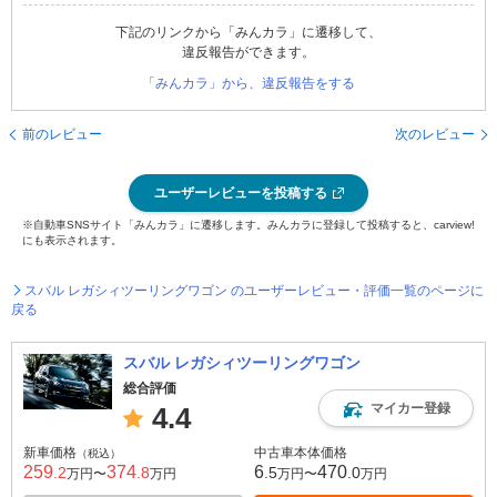
下記のリンクから「みんカラ」に遷移して、
違反報告ができます。
「みんカラ」から、違反報告をする
前のレビュー
次のレビュー
ユーザーレビューを投稿する
※自動車SNSサイト「みんカラ」に遷移します。みんカラに登録して投稿すると、carview!
にも表示されます。
スバル レガシィツーリングワゴン のユーザーレビュー・評価一覧のページに
戻る
スバル レガシィツーリングワゴン
総合評価
マイカー登録
4.4
新車価格
中古車本体価格
（税込）
259
374
6
470
.2
.8
.5
.0
万円〜
万円
万円〜
万円