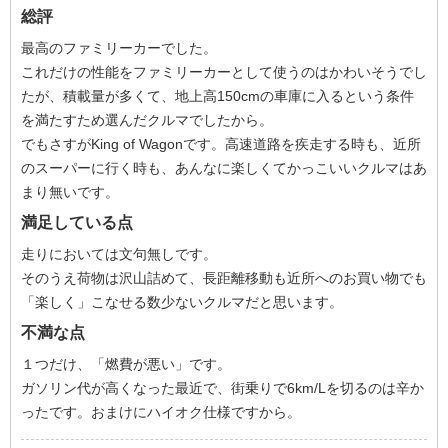
総評
最高のファミリーカーでした。
これだけの性能をファミリーカーとして使うのはかわいそうでし
たが、積載量が多くて、地上高150cmの車庫に入るという条件
を満たすため選んだクルマでしたから。
でもさすがKing of Wagonです。高速道路を疾走する時も、近所
のスーパーに行く時も、あんなに楽しくてかっこいいクルマはあ
まり無いです。
満足している点
走りにおいては文句無しです。
そのうえ荷物は沢山詰めて、長距離移動も近所へのお買い物でも
「楽しく」こなせる数少ないクルマだと思います。
不満な点
１つだけ、「燃費が悪い」です。
ガソリン代が高くなった最近で、街乗りで6km/Lを切るのは辛か
ったです。おまけにハイオク仕様ですから。