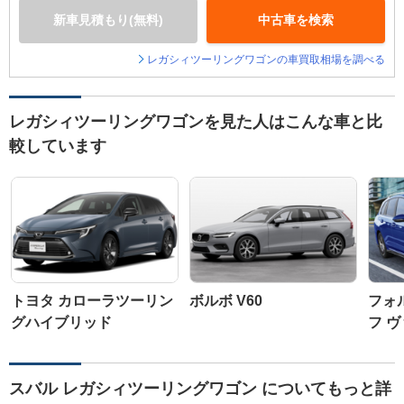
新車見積もり(無料)
中古車を検索
レガシィツーリングワゴンの車買取相場を調べる
レガシィツーリングワゴンを見た人はこんな車と比
較しています
トヨタ カローラツーリン
ボルボ V60
フォ
グハイブリッド
フ 
スバル レガシィツーリングワゴン についてもっと詳