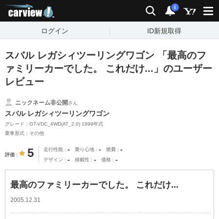
carview!
検索
通知
i
ログイン
ID新規取得
スバル レガシィツーリングワゴン 「最高のフ
ァミリーカーでした。 これだけ...」のユーザー
レビュー
ニックネーム非公開
さん
スバル レガシィツーリングワゴン
グレード：GT-VDC_4WD(AT_2.0) 1999年式
乗車形式：その他
-
-
-
5
走行性能
乗り心地
燃費
評価
-
-
-
デザイン
積載性
価格
最高のファミリーカーでした。 これだけ...
2005.12.31