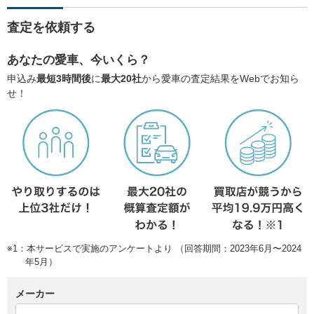
査定を依頼する
あなたの愛車、今いくら？
申込み
最短3時間後
に
最大20社
から愛車の査定結果をWebでお知ら
せ！
※1：本サービスで実施のアンケートより （回答期間：2023年6月〜2024
年5月）
メーカー