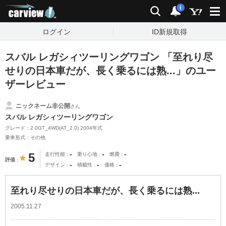
carview!
検索
通知
i
ログイン
ID新規取得
スバル レガシィツーリングワゴン 「至れり尽
せりの日本車だが、長く乗るには熟...」のユー
ザーレビュー
ニックネーム非公開
さん
スバル レガシィツーリングワゴン
グレード：2.0GT_4WD(AT_2.0) 2004年式
乗車形式：その他
-
-
-
5
走行性能
乗り心地
燃費
評価
-
-
-
デザイン
積載性
価格
至れり尽せりの日本車だが、長く乗るには熟...
2005.11.27