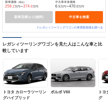
新車価格
中古車本体価格
（税込）
259
374
6
470
.2
.8
.5
.0
万円〜
万円
万円〜
万円
新車見積もり(無料)
中古車を検索
レガシィツーリングワゴンの車買取相場を調べる
レガシィツーリングワゴンを見た人はこんな車と比
較しています
トヨタ カローラツーリン
ボルボ V60
トヨ
グハイブリッド
グ