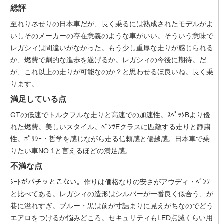
総評
至れり尽せりの日本車だが、長く乗るには熟成されたモデルがよ
いしそのメーカーの存在意義のような車がいい。そういう意味で
レガシィは間違いがなかった。もう少し重厚な走りが感じられる
か、燃費で劇的な進歩を遂げるか。レガシィの今後に期待。だ
が、これ以上の走りが可能なのか？と思わせるほ良いね。長く乗
ります。
満足している点
GTの低速でトルクフルな走りと高速での加速性。ｽﾍﾟｯｸBより優
れた燃費。美しいスタイル。ﾍﾞﾝﾂEクラスに匹敵する走りと静粛
性。ﾎﾟﾘｼｰ・哲学を感じながら走る信頼感と優越感。日本車で乗
りたい車NO.1と言えるほどの満足感。
不満な点
ｼｰﾄがバチッとこない。作りは価格なりの安さがアウディ・ﾍﾞﾝﾂ
と比べてある。レガシィの造形はシルバーが一番良く似合う、が
巷に溢れすぎ。ブルー・黒は前が寸詰まりに見えがちなのでどう
エアロをつけるか悩みどころ。セキュリティもLED点滅くらい用