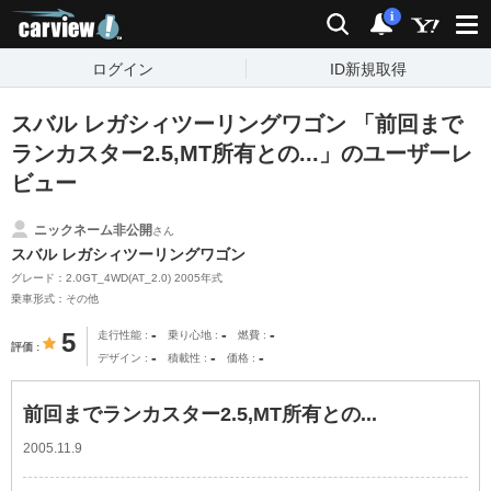
carview!
検索
通知
i
ログイン
ID新規取得
スバル レガシィツーリングワゴン 「前回まで
ランカスター2.5,MT所有との...」のユーザーレ
ビュー
ニックネーム非公開
さん
スバル レガシィツーリングワゴン
グレード：2.0GT_4WD(AT_2.0) 2005年式
乗車形式：その他
-
-
-
5
走行性能
乗り心地
燃費
評価
-
-
-
デザイン
積載性
価格
前回までランカスター2.5,MT所有との...
2005.11.9