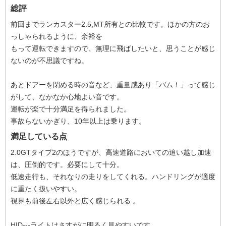
総評
前回までランカスター2.5,MT所有との比較です。ほかの方のお
っしゃられるように、余裕を
もって運転できますので、無理に飛ばしたいと、思うことが感じ
ないのが不思議ですね。
あとドアーを閉める時の音など、重量感あり「バム！」って感じ
がして、なかなか心地よい音です。
運転が楽で十分満足を得られました。
事故らないかぎり、10年以上は乗ります。
満足している点
2.0GTタイプ2のほうですが、高速道路においての追い越し加速
は、圧倒的です。必要にして十分。
低速走行も、それなりの走りをしてくれる。ハンドリングが適度
に重たく扱いやすい。
視界も前後左右以外と広く感じられる 。
HID---ライトはさすがに明るく見やすいです