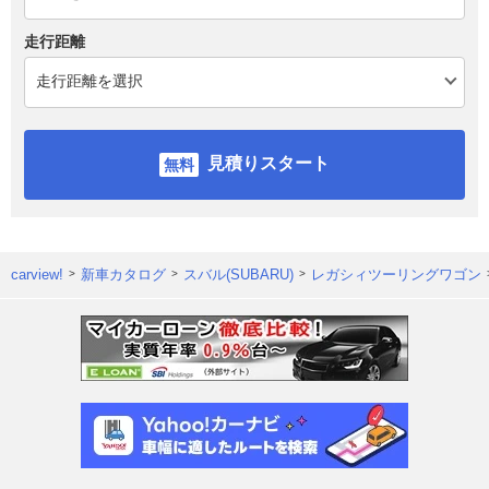
走行距離
見積りスタート
carview!
新車カタログ
スバル(SUBARU)
レガシィツーリングワゴン