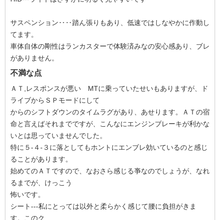
サスペンション‥‥踏ん張りもあり、低速ではしなやかに作動し
てます。
車体自体の剛性はランカスターで体験済みなの安心感あり、ブレ
がありません。
不満な点
ＡＴ,レスポンスが悪い MTに乗っていたせいもありますが、ド
ライブからＳＰモードにして
からのシフトダウンのタイムラグがあり、あせります。ＡＴの宿
命と言えばそれまでですが、こんなにエンジンブレーキが利かな
いとは思っていませんでした。
特に５-４-３に落としてもホントにエンブレ効いているのと感じ
ることがあります。
始めてのＡＴですので、なおさら感じる亊なのでしょうが、なれ
るまでが、けっこう
怖いです。
シート---私にとっては以外と柔らかく感じて腰に負担がきま
す。このク