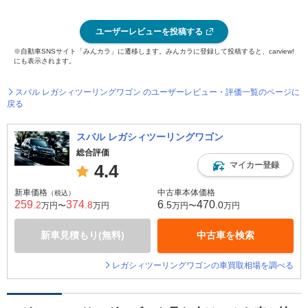
ユーザーレビューを投稿する
※自動車SNSサイト「みんカラ」に遷移します。みんカラに登録して投稿すると、carview!
にも表示されます。
スバル レガシィツーリングワゴン のユーザーレビュー・評価一覧のページに
戻る
スバル レガシィツーリングワゴン
総合評価
マイカー登録
4.4
新車価格
中古車本体価格
（税込）
259
374
6
470
.2
.8
.5
.0
万円〜
万円
万円〜
万円
新車見積もり(無料)
中古車を検索
レガシィツーリングワゴンの車買取相場を調べる