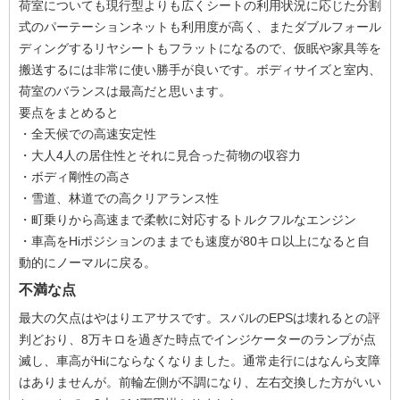
荷室についても現行型よりも広くシートの利用状況に応じた分割
式のパーテーションネットも利用度が高く、またダブルフォール
ディングするリヤシートもフラットになるので、仮眠や家具等を
搬送するには非常に使い勝手が良いです。ボディサイズと室内、
荷室のバランスは最高だと思います。
要点をまとめると
・全天候での高速安定性
・大人4人の居住性とそれに見合った荷物の収容力
・ボディ剛性の高さ
・雪道、林道での高クリアランス性
・町乗りから高速まで柔軟に対応するトルクフルなエンジン
・車高をHiポジションのままでも速度が80キロ以上になると自
動的にノーマルに戻る。
不満な点
最大の欠点はやはりエアサスです。スバルのEPSは壊れるとの評
判どおり、8万キロを過ぎた時点でインジケーターのランプが点
滅し、車高がHiにならなくなりました。通常走行にはなんら支障
はありませんが。前輪左側が不調になり、左右交換した方がいい