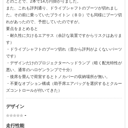
とのことで、2本で14万円掛かりました。
また、これも評判通り、ドライブシャフトのブーツが切れまし
た。その前に乗っていたブライトン（ＢＤ）でも同様にブーツ切
れがあったので、予想していたのですが。
要点をまとめると
・耐久性に欠けるエアサス（余計な装置ですからリスクはありま
す）
・ドライブシャフトのブーツ切れ（昔から評判がよくないパーツ
です）
・デザインだけのプロジェクターヘッドランプ（暗く配光特性が
悪い、通常のハロゲンランプで十分）
・後席を畳んで荷室するとトノカバーの収納場所が無い。
・不要なオプション構成（助手席エアバッグを選択するとクルー
ズコントロールが付いてきた）
デザイン
-
走行性能