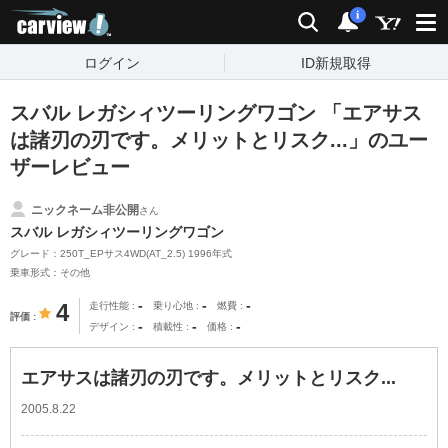
carview!
検索
通知
i
ログイン
ID新規取得
スバル レガシィツーリングワゴン 「エアサス
は諸刃の刃です。メリットとリスク...」のユー
ザーレビュー
ニックネーム非公開
さん
スバル レガシィツーリングワゴン
グレード：250T_EPサス4WD(AT_2.5) 1996年式
乗車形式：その他
-
-
-
4
走行性能
乗り心地
燃費
評価
-
-
-
デザイン
積載性
価格
エアサスは諸刃の刃です。メリットとリスク...
2005.8.22