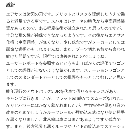
総評
エアサスは諸刃の刃です。メリットとリスクを理解したうえで乗
ると満足できる車です。スバルはレオーネの時代から車高調整装
置があったので、ある程度技術が確立されたと思ったのですが、
十分な耐久性が確保できなかったようです。その後からエアサス
仕様（車高調整）が無くなり、少し残念ですがメーカーとしては
懸命な選択かもしれませんね。また、ブーツ切れも昔から言われ
続けた問題ですが、現行では改善されたのでしょうね。
ユーザーレポートを参照するとどうも走りばかりの評価でワゴン
としての評価が少ないような気がします。ステーションワゴンと
してのスタンダードカーとしての批評をもっとして欲しいと思い
ます。
昨年現行のアウトバック3.0Rを代車で借りるチャンスがあり、
キャンプに行きましたが、フラット6の静かでスムーズな吹け上
がりとパワーにはかなり惹かれましたが、空力特性や風きり音の
改良のためでしょうかルーフレールが埋め込み式になり使い勝手
が悪くなりました。北米輸出車にはまだあるようですが残念で
す。また、後方視界も悪くルーフやサイドの絞込みでステーショ