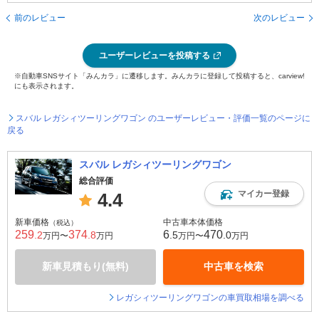
前のレビュー
次のレビュー
ユーザーレビューを投稿する
※自動車SNSサイト「みんカラ」に遷移します。みんカラに登録して投稿すると、carview!
にも表示されます。
スバル レガシィツーリングワゴン のユーザーレビュー・評価一覧のページに
戻る
スバル レガシィツーリングワゴン
総合評価
マイカー登録
4.4
新車価格
中古車本体価格
（税込）
259
374
6
470
.2
.8
.5
.0
万円〜
万円
万円〜
万円
新車見積もり(無料)
中古車を検索
レガシィツーリングワゴンの車買取相場を調べる