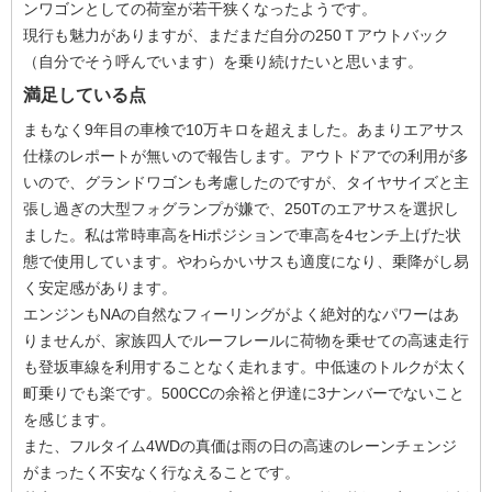
ンワゴンとしての荷室が若干狭くなったようです。
現行も魅力がありますが、まだまだ自分の250Ｔアウトバック
（自分でそう呼んでいます）を乗り続けたいと思います。
満足している点
まもなく9年目の車検で10万キロを超えました。あまりエアサス
仕様のレポートが無いので報告します。アウトドアでの利用が多
いので、グランドワゴンも考慮したのですが、タイヤサイズと主
張し過ぎの大型フォグランプが嫌で、250Tのエアサスを選択し
ました。私は常時車高をHiポジションで車高を4センチ上げた状
態で使用しています。やわらかいサスも適度になり、乗降がし易
く安定感があります。
エンジンもNAの自然なフィーリングがよく絶対的なパワーはあ
りませんが、家族四人でルーフレールに荷物を乗せての高速走行
も登坂車線を利用することなく走れます。中低速のトルクが太く
町乗りでも楽です。500CCの余裕と伊達に3ナンバーでないこと
を感じます。
また、フルタイム4WDの真価は雨の日の高速のレーンチェンジ
がまったく不安なく行なえることです。