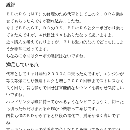
総評
ＢＤのＲＳ（ＭＴ）の修理のため代車としてこの２．０Ｒを乗さ
せてもらったんですが惚れ込みましたね。
今までＢＦのＧＴ、ＢＣのＲＳ、ＢＤのＲＳとターボばかり乗っ
てきたんですが、４代目はＮＡもありだなって思いますよ。
近々購入を考えておりますが、３Ｌも魅力的なのでどっちにしよ
うか非常に迷ってます。
ちなみに今回はターボの選択はないですね。
満足している点
代車として１ヶ月弱約２０００キロ乗ったんですが、エンジンが
等長等爆になり低速トルクも増し７０００回転までストレスなく
良く回り、音も静かで回せば官能的なサウンドを轟かせ気持ちい
いですね。
ハンドリングは轍に持ってかれるようなシビアさもなく、切った
ら切った分だけまわる正確かつ機敏って感じです。
内装も僕のＢＤからすると格段の進化で、質感が凄く高いです
ね。
マッキントッシュの装着車で色んなＣＤを聴いてみたんですが、