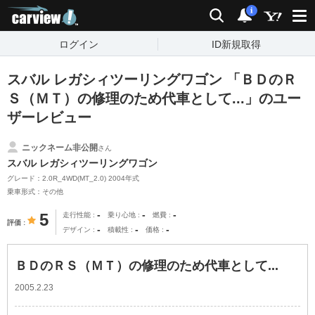
carview!
検索
通知
i
ログイン
ID新規取得
スバル レガシィツーリングワゴン 「ＢＤのＲ
Ｓ（ＭＴ）の修理のため代車として...」のユー
ザーレビュー
ニックネーム非公開
さん
スバル レガシィツーリングワゴン
グレード：2.0R_4WD(MT_2.0) 2004年式
乗車形式：その他
-
-
-
5
走行性能
乗り心地
燃費
評価
-
-
-
デザイン
積載性
価格
ＢＤのＲＳ（ＭＴ）の修理のため代車として...
2005.2.23