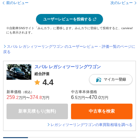
前のレビュー
次のレビュー
ユーザーレビューを投稿する
※自動車SNSサイト「みんカラ」に遷移します。みんカラに登録して投稿すると、carview!
にも表示されます。
スバル レガシィツーリングワゴン のユーザーレビュー・評価一覧のページに
戻る
スバル レガシィツーリングワゴン
総合評価
マイカー登録
4.4
新車価格
中古車本体価格
（税込）
259
374
6
470
.2
.8
.5
.0
万円〜
万円
万円〜
万円
新車見積もり(無料)
中古車を検索
レガシィツーリングワゴンの車買取相場を調べる