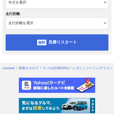
走行距離
見積りスタート
carview!
新車カタログ
スバル(SUBARU)
レガシィツーリングワゴン