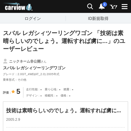
carview!
検索
通知
i
ログイン
ID新規取得
スバル レガシィツーリングワゴン 「技術は素
晴らしいのでしょう。運転すれば虜に...」のユ
ーザーレビュー
ニックネーム非公開
さん
スバル レガシィツーリングワゴン
グレード：2.0GT_4WD(AT_2.0) 2005年式
乗車形式：その他
-
-
-
5
走行性能
乗り心地
燃費
評価
-
-
-
デザイン
積載性
価格
技術は素晴らしいのでしょう。運転すれば虜に...
2005.2.9