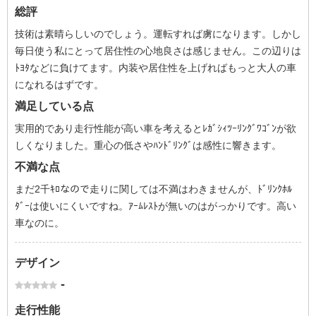
総評
技術は素晴らしいのでしょう。運転すれば虜になります。しかし
毎日使う私にとって居住性の心地良さは感じません。この辺りは
ﾄﾖﾀなどに負けてます。内装や居住性を上げればもっと大人の車
になれるはずです。
満足している点
実用的であり走行性能が高い車を考えるとﾚｶﾞｼｨﾂｰﾘﾝｸﾞﾜｺﾞﾝが欲
しくなりました。重心の低さやﾊﾝﾄﾞﾘﾝｸﾞは感性に響きます。
不満な点
まだ2千ｷﾛなので走りに関しては不満はわきませんが、ﾄﾞﾘﾝｸﾎﾙ
ﾀﾞｰは使いにくいですね。ｱｰﾑﾚｽﾄが無いのはがっかりです。高い
車なのに。
デザイン
-
走行性能