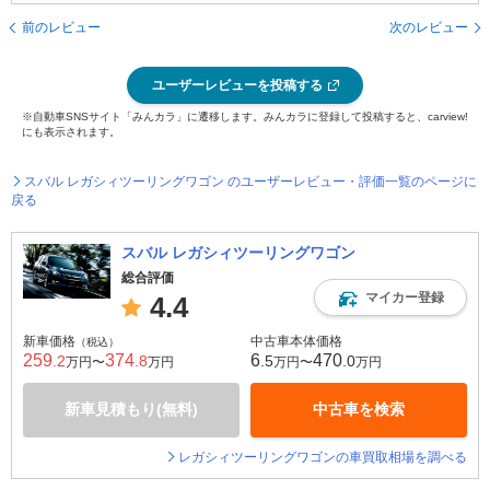
前のレビュー
次のレビュー
ユーザーレビューを投稿する
※自動車SNSサイト「みんカラ」に遷移します。みんカラに登録して投稿すると、carview!
にも表示されます。
スバル レガシィツーリングワゴン のユーザーレビュー・評価一覧のページに
戻る
スバル レガシィツーリングワゴン
総合評価
マイカー登録
4.4
新車価格
中古車本体価格
（税込）
259
374
6
470
.2
.8
.5
.0
万円〜
万円
万円〜
万円
新車見積もり(無料)
中古車を検索
レガシィツーリングワゴンの車買取相場を調べる