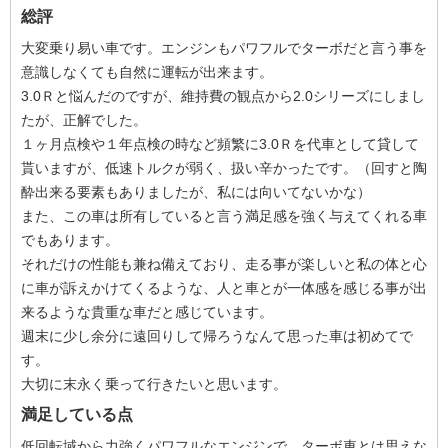
総評
大変乗り易い車です。エンジンもパワフルでターボだと言う事を
意識しなくても自然に運転が出来ます。
3.0Ｒと悩んだのですが、維持費の観点から2.0シリーズにしまし
たが、正解でした。
１ヶ月点検や１年点検の時など頻繁に3.0Ｒを代車として貸して
貰いますが、低速トルクが弱く、扱い辛かったです。（回すと陶
酔出来る要素もありましたが、私には向いてないかな）
また、この車は所有していると言う満足感を強く与えてくれる車
でもあります。
それだけの性能も兼ね備えており、走る事が楽しいと私の体と心
に車が訴えかけてくるような、人と車とが一体感を感じる事が出
来るような貴重な車だと感じています。
週末に少し余分に遠回りして帰ろうなんて思った車は初めてで
す。
大切に末永く乗って行きたいと思います。
満足している点
低回転域から力強くパワフルなエンジンで、ターボ車とは思えな