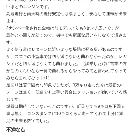
いほどのエンジンです。
高速走行と雨天時の走行安定性は凄まじく、安心して運転が出来
ます。
3ナンバー化された全幅は前モデルよりも3センチ広いですが、
意外と小回りが効くので、街中でも窮屈な思いをしなくて済みま
す。
よく使う道にＵターンに近いような堤防に登る所があるのです
が、スズキの小型車では切り返さないと曲れなかったのが、レガ
シィだと切り返さなくても曲れました。（試乗した時に営業の方
がこのくらいなら一発で曲れるからやってみてと言われてやって
みたら曲れてびっくり）
足回りは若干固めな印象でしたが、3万キロ走った今は最初のイ
メージは無く、低速でも上手い具合にクッションが効いている感
じです。
燃費は期待していなかったのですが、町乗りでも9キロを下回る
事は無く、コンスタンスに10キロくらい走ってくれて十分に満
足の出来る数字でした。
不満な点