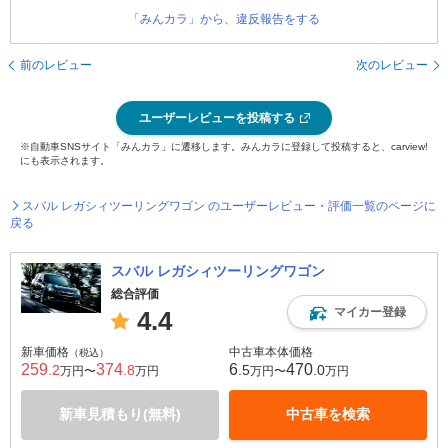
「みんカラ」から、違反報告をする
前のレビュー
次のレビュー
ユーザーレビューを投稿する
※自動車SNSサイト「みんカラ」に遷移します。みんカラに登録して投稿すると、carview!
にも表示されます。
スバル レガシィツーリングワゴン のユーザーレビュー・評価一覧のページに
戻る
スバル レガシィツーリングワゴン
総合評価
マイカー登録
4.4
新車価格
中古車本体価格
（税込）
259
374
6
470
.2
.8
.5
.0
万円〜
万円
万円〜
万円
新車見積もり(無料)
中古車を検索