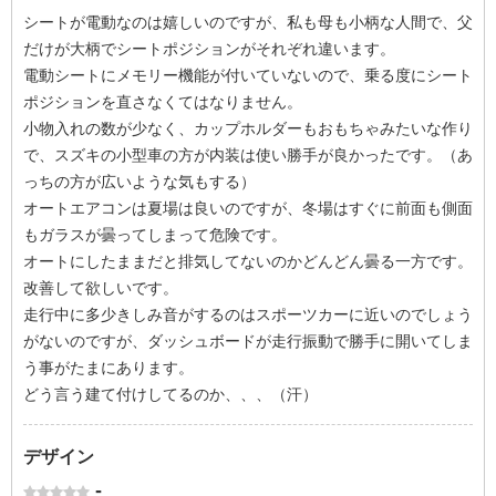
シートが電動なのは嬉しいのですが、私も母も小柄な人間で、父
だけが大柄でシートポジションがそれぞれ違います。
電動シートにメモリー機能が付いていないので、乗る度にシート
ポジションを直さなくてはなりません。
小物入れの数が少なく、カップホルダーもおもちゃみたいな作り
で、スズキの小型車の方が内装は使い勝手が良かったです。（あ
っちの方が広いような気もする）
オートエアコンは夏場は良いのですが、冬場はすぐに前面も側面
もガラスが曇ってしまって危険です。
オートにしたままだと排気してないのかどんどん曇る一方です。
改善して欲しいです。
走行中に多少きしみ音がするのはスポーツカーに近いのでしょう
がないのですが、ダッシュボードが走行振動で勝手に開いてしま
う事がたまにあります。
どう言う建て付けしてるのか、、、（汗）
デザイン
-