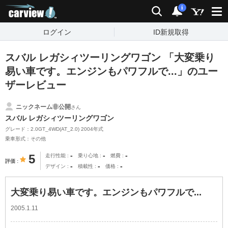
carview!
検索
通知
i
ログイン
ID新規取得
スバル レガシィツーリングワゴン 「大変乗り
易い車です。エンジンもパワフルで...」のユー
ザーレビュー
ニックネーム非公開
さん
スバル レガシィツーリングワゴン
グレード：2.0GT_4WD(AT_2.0) 2004年式
乗車形式：その他
-
-
-
5
走行性能
乗り心地
燃費
評価
-
-
-
デザイン
積載性
価格
大変乗り易い車です。エンジンもパワフルで...
2005.1.11