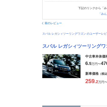
下記のリンクから「み
「みん
前のレビュー
スバル レガシィツーリングワゴン のユーザーレ
スバル レガシィツーリングワ
中古車本体価
6
47
.5
万円
〜
新車価格
（税
259
.2
万円