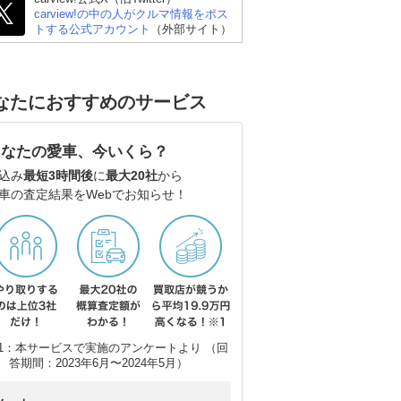
carview!の中の人がクルマ情報をポス
トする公式アカウント
（外部サイト）
なたにおすすめのサービス
あなたの愛車、今いくら？
 ゴ
トヨタ カローラツーリ
BMW 3シリーズ ツーリ
アウ
込み
最短3時間後
に
最大20社
から
車の査定結果をWebでお知らせ！
ング
ング
(ワ
1：本サービスで実施のアンケートより （回
答期間：2023年6月〜2024年5月）