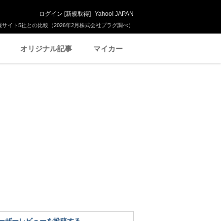
ログイン
[
新規取得
]
Yahoo! JAPAN
サイト5社との比較（2026年2月株式会社プラグ調べ）
オリジナル記事
マイカー