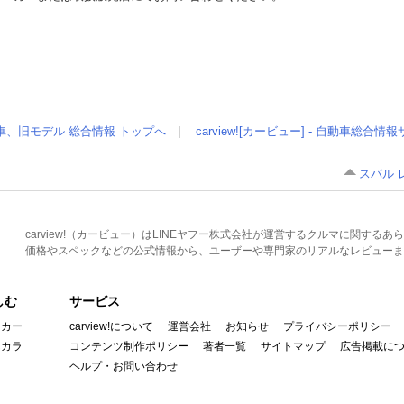
車、旧モデル 総合情報 トップへ
|
carview![カービュー] - 自動車総合
スバル 
carview!（カービュー）はLINEヤフー株式会社が運営するクルマに関す
価格やスペックなどの公式情報から、ユーザーや専門家のリアルなレビューま
しむ
サービス
イカー
carview!について
運営会社
お知らせ
プライバシーポリシー
んカラ
コンテンツ制作ポリシー
著者一覧
サイトマップ
広告掲載に
ヘルプ・お問い合わせ