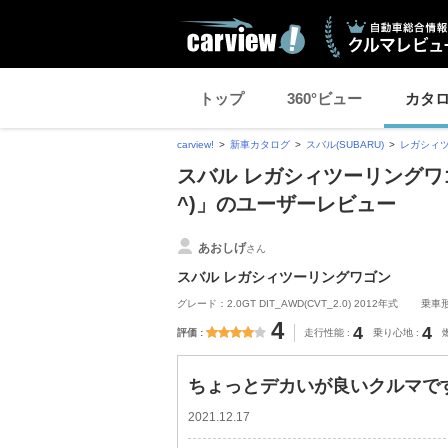
トップ
360°ビュー
カタ
carview!
新車カタログ
スバル(SUBARU)
レガシィ
スバル レガシィツーリングワ
^)」のユーザーレビュー
あおしげ
さん
スバル レガシィツーリングワゴン
グレード：2.0GT DIT_AWD(CVT_2.0) 2012年式
乗車
4
4
4
評価
走行性能
乗り心地
ちょっとデカいが良いクルマです(
2021.12.17