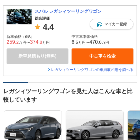
スバル レガシィツーリングワゴン
総合評価
マイカー登録
4.4
新車価格
中古車本体価格
（税込）
259
374
6
470
.2
.8
.5
.0
万円〜
万円
万円〜
万円
新車見積もり(無料)
中古車を検索
レガシィツーリングワゴンの車買取相場を調べる
レガシィツーリングワゴンを見た人はこんな車と比
較しています