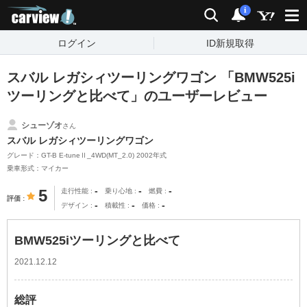
carview!
検索
通知
i
ログイン
ID新規取得
スバル レガシィツーリングワゴン 「BMW525i
ツーリングと比べて」のユーザーレビュー
シューゾオ
さん
スバル レガシィツーリングワゴン
グレード：GT-B E-tuneⅡ_4WD(MT_2.0) 2002年式
乗車形式：マイカー
-
-
-
5
走行性能
乗り心地
燃費
評価
-
-
-
デザイン
積載性
価格
BMW525iツーリングと比べて
2021.12.12
総評