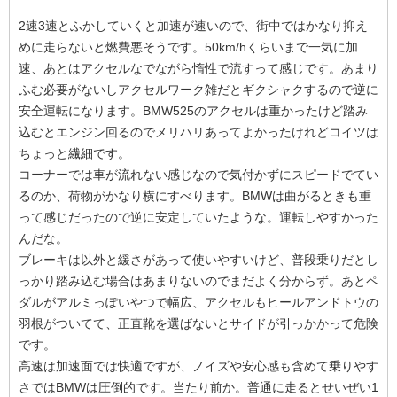
2速3速とふかしていくと加速が速いので、街中ではかなり抑え
めに走らないと燃費悪そうです。50km/hくらいまで一気に加
速、あとはアクセルなでながら惰性で流すって感じです。あまり
ふむ必要がないしアクセルワーク雑だとギクシャクするので逆に
安全運転になります。BMW525のアクセルは重かったけど踏み
込むとエンジン回るのでメリハリあってよかったけれどコイツは
ちょっと繊細です。
コーナーでは車が流れない感じなので気付かずにスピードでてい
るのか、荷物がかなり横にすべります。BMWは曲がるときも重
って感じだったので逆に安定していたような。運転しやすかった
んだな。
ブレーキは以外と緩さがあって使いやすいけど、普段乗りだとし
っかり踏み込む場合はあまりないのでまだよく分からず。あとペ
ダルがアルミっぽいやつで幅広、アクセルもヒールアンドトウの
羽根がついてて、正直靴を選ばないとサイドが引っかかって危険
です。
高速は加速面では快適ですが、ノイズや安心感も含めて乗りやす
さではBMWは圧倒的です。当たり前か。普通に走るとせいぜい1