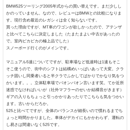
BMW525ツーリング2005年式からの買い替えです。まだ少しし
かのっていません。なので、レビューはBMWとの比較になりま
す。現行含め最近のレガシィは全く知らないです。
買った理由ですが、MT車のワゴンが欲しかったので、アテンザ
と比べてこちらに決定しました（たまたまよい中古があったの
で。室内ピカピカの極上品でした）
スノーボード行くのがメインです。
マニュアル5速についてですが、駐車場など低速時は1速もそこ
そこ使うので、街中のシフトは結構めいっぱいあって大変。クラ
ッチ固いし同乗者いると半クラでふかしてばかりでかなり気をつ
かいます。。。立体駐車場でバオンバオン言います笑。てか近所
迷惑でなければいいが（社外マフラーのせいか結構音がきます）
ギアの入りもちょっと引っかかりあったりでこちらも気をつかい
ます。古いからだろか。
525と比べてですが、全体のバランスが細長いので慣れるまでち
ょっと時間かかりました。車体がデカイにもかかわらず、運転の
し易さは間違いなく525です。