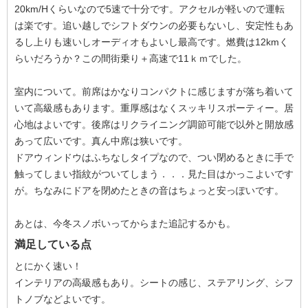
20km/Hくらいなので5速で十分です。アクセルが軽いので運転
は楽です。追い越しでシフトダウンの必要もないし、安定性もあ
るし上りも速いしオーディオもよいし最高です。燃費は12kmく
らいだろうか？この間街乗り＋高速で11ｋｍでした。
室内について。前席はかなりコンパクトに感じますが落ち着いて
いて高級感もあります。重厚感はなくスッキリスポーティー。居
心地はよいです。後席はリクライニング調節可能で以外と開放感
あって広いです。真ん中席は狭いです。
ドアウィンドウはふちなしタイプなので、つい閉めるときに手で
触ってしまい指紋がついてしまう．．．見た目はかっこよいです
が。ちなみにドアを閉めたときの音はちょっと安っぽいです。
あとは、今冬スノボいってからまた追記するかも。
満足している点
とにかく速い！
インテリアの高級感もあり。シートの感じ、ステアリング、シフ
トノブなどよいです。