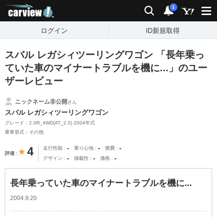
carview!
検索
通知
i
ログイン
ID新規取得
スバル レガシィツーリングワゴン 「長年乗っ
ていた車のマイナートラブルを機に...」のユー
ザーレビュー
ニックネーム非公開
さん
スバル レガシィツーリングワゴン
グレード：2.0R_4WD(AT_2.0) 2004年式
乗車形式：その他
-
-
-
4
走行性能
乗り心地
燃費
評価
-
-
-
デザイン
積載性
価格
長年乗っていた車のマイナートラブルを機に...
2004.9.20