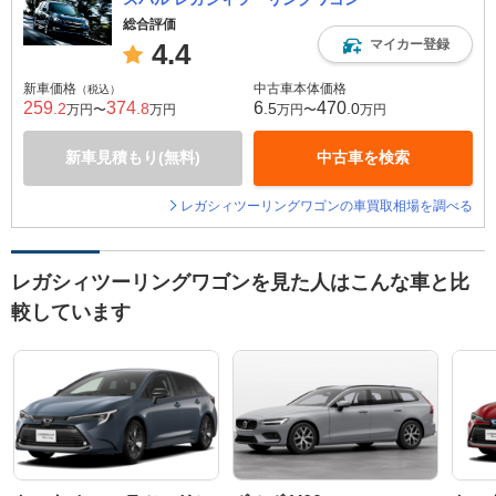
総合評価
マイカー登録
4.4
新車価格
中古車本体価格
（税込）
259
374
6
470
.2
.8
.5
.0
万円〜
万円
万円〜
万円
新車見積もり(無料)
中古車を検索
レガシィツーリングワゴンの車買取相場を調べる
レガシィツーリングワゴンを見た人はこんな車と比
較しています