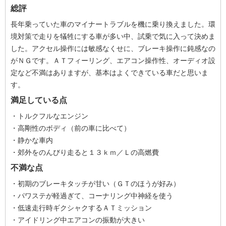
総評
長年乗っていた車のマイナートラブルを機に乗り換えました。環
境対策で走りを犠牲にする車が多い中、試乗で気に入って決めま
した。アクセル操作には敏感なくせに、ブレーキ操作に鈍感なの
がＮＧです。ＡＴフィーリング、エアコン操作性、オーディオ設
定など不満はありますが、基本はよくできている車だと思いま
す。
満足している点
・トルクフルなエンジン
・高剛性のボディ（前の車に比べて）
・静かな車内
・郊外をのんびり走ると１３ｋｍ／Ｌの高燃費
不満な点
・初期のブレーキタッチが甘い（ＧＴのほうが好み）
・パワステが軽過ぎて、コーナリング中神経を使う
・低速走行時ギクシャクするＡＴミッション
・アイドリング中エアコンの振動が大きい