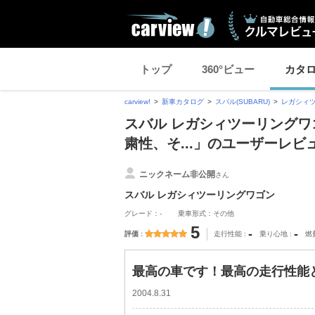
トップ
360°ビュー
カタ
carview!
新車カタログ
スバル(SUBARU)
レガシィ
スバル レガシィツーリングワ
粛性、そ...」のユーザーレビ
ニックネーム非公開
さん
スバル レガシィツーリングワゴン
グレード：-
乗車形式：その他
5
-
-
評価
走行性能
乗り心地
燃
最高の車です！最高の走行性能と
2004.8.31