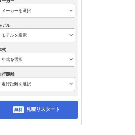
メーカー
モデル
年式
走行距離
見積りスタート