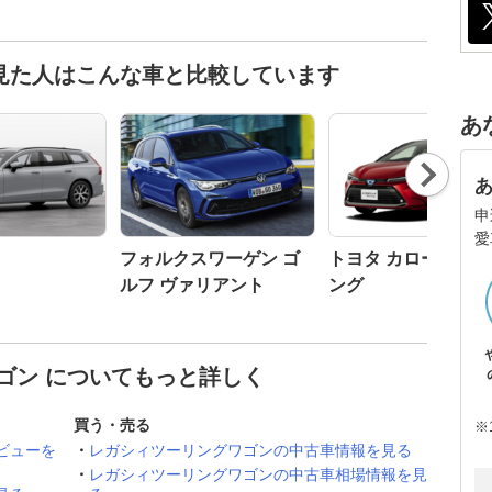
見た人はこんな車と比較しています
あ
Nex
t
申
愛
フォルクスワーゲン ゴ
トヨタ カローラツ
ルフ ヴァリアント
ング
ゴン についてもっと詳しく
買う・売る
※
ビューを
レガシィツーリングワゴンの中古車情報を見る
レガシィツーリングワゴンの中古車相場情報を見