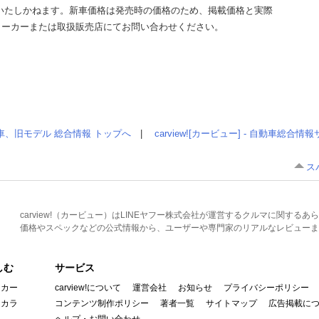
いたしかねます。新車価格は発売時の価格のため、掲載価格と実際
メーカーまたは取扱販売店にてお問い合わせください。
車、旧モデル 総合情報 トップへ
|
carview![カービュー] - 自動車総合
ス
carview!（カービュー）はLINEヤフー株式会社が運営するクルマに関す
価格やスペックなどの公式情報から、ユーザーや専門家のリアルなレビューま
しむ
サービス
イカー
carview!について
運営会社
お知らせ
プライバシーポリシー
んカラ
コンテンツ制作ポリシー
著者一覧
サイトマップ
広告掲載に