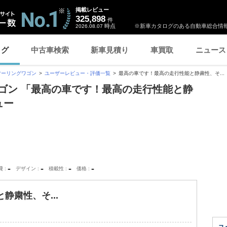
掲載レビュー
325,898
件
時点
※新車カタログのある自動車総合情報
2026.08.07
ログ
中古車検索
新車見積り
車買取
ニュース
ツーリングワゴン
ユーザーレビュー・評価一覧
最高の車です！最高の走行性能と静粛性、そ...
ゴン 「最高の車です！最高の走行性能と静
ュー
-
-
-
-
費
デザイン
積載性
価格
静粛性、そ...