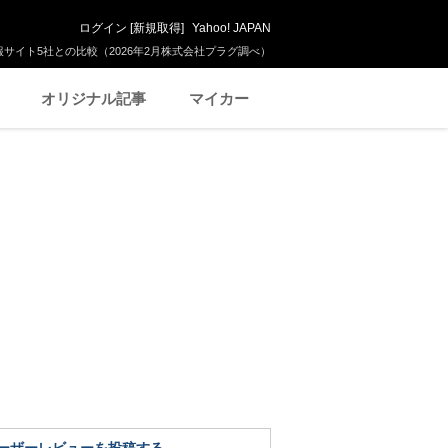
ログイン
[
新規取得
]
Yahoo! JAPAN
サイト5社との比較（2026年2月株式会社プラグ調べ）
オリジナル記事
マイカー