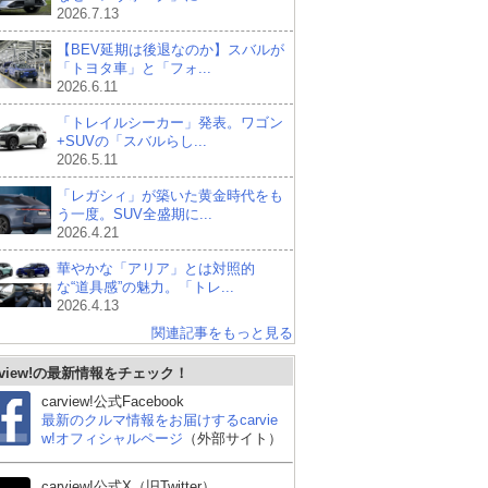
2026.7.13
【BEV延期は後退なのか】スバルが
「トヨタ車」と「フォ...
2026.6.11
「トレイルシーカー」発表。ワゴン
+SUVの「スバルらし...
2026.5.11
「レガシィ」が築いた黄金時代をも
う一度。SUV全盛期に...
2026.4.21
華やかな「アリア」とは対照的
な“道具感”の魅力。「トレ...
2026.4.13
関連記事をもっと見る
rview!の最新情報をチェック！
carview!公式Facebook
最新のクルマ情報をお届けするcarvie
w!オフィシャルページ
（外部サイト）
carview!公式X（旧Twitter）