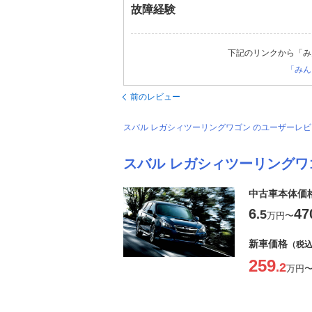
故障経験
下記のリンクから「み
「みん
前のレビュー
スバル レガシィツーリングワゴン のユーザーレ
スバル レガシィツーリングワ
中古車本体価
6
47
.5
万円
〜
新車価格
（税
259
.2
万円