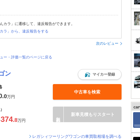
んカラ」に遷移して、違反報告ができます。
カラ」から、違反報告をする
次のレビュー
ビュー・評価一覧のページに戻る
ゴン
マイカー登録
格
中古車を検索
0
.0
万円
ca
込）
新車見積もりスタート
374
.8
〜
万円
レガシィツーリングワゴンの車買取相場を調べる