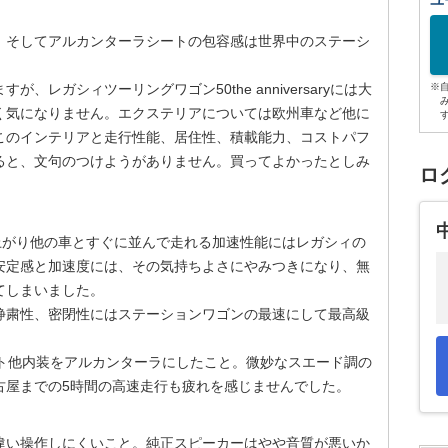
ユ
、そしてアルカンターラシートの包容感は世界中のステーシ
レガシィツーリングワゴン50the anniversaryには大
※
く気になりません。エクステリアについては欧州車など他に
このインテリアと走行性能、居住性、積載能力、コストパフ
ると、文句のつけようがありません。買ってよかったとしみ
ロ
上がり他の車とすぐに並んで走れる加速性能にはレガシィの
安定感と加速度には、その気持ちよさにやみつきになり、無
てしまいました。
粛性、密閉性にはステーションワゴンの最速にして最高級
。
ト他内装をアルカンターラにしたこと。微妙なスエード調の
古屋までの5時間の高速走行も疲れを感じませんでした。
違い操作しにくいこと。純正スピーカーはやや音質が悪いか