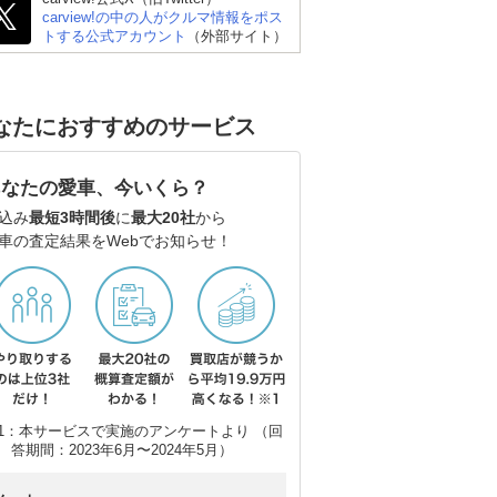
carview!の中の人がクルマ情報をポス
トする公式アカウント
（外部サイト）
なたにおすすめのサービス
あなたの愛車、今いくら？
込み
最短3時間後
に
最大20社
から
車の査定結果をWebでお知らせ！
ーリ
メルセデス・ベンツ Cク
BMW 3シリーズ ツーリ
アウ
ラス ステーションワゴ
ング
(ワ
ン
1：本サービスで実施のアンケートより （回
答期間：2023年6月〜2024年5月）