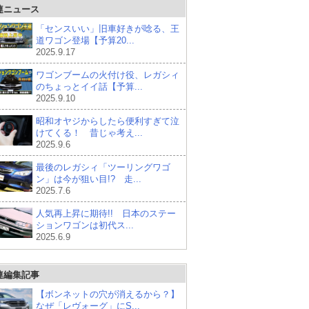
連ニュース
「センスいい」旧車好きが唸る、王
道ワゴン登場【予算20...
2025.9.17
ワゴンブームの火付け役、レガシィ
のちょっとイイ話【予算...
2025.9.10
昭和オヤジからしたら便利すぎて泣
けてくる！ 昔じゃ考え...
2025.9.6
最後のレガシィ「ツーリングワゴ
ン」は今が狙い目!? 走...
2025.7.6
人気再上昇に期待!! 日本のステー
ションワゴンは初代ス...
2025.6.9
連編集記事
【ボンネットの穴が消えるから？】
なぜ「レヴォーグ」にS...