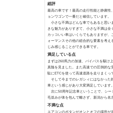
総評
最高の車です！最高の走行性能と静粛性
ョンワゴンで一番だと確信しています。
小さな不満はどんな車でもあると思いますが、
きな魅力がありすぎて、小さな不満は全
カッコいい車はいくらでもありますが、
ォーマンスその他の総合的な要素を考え
じみ感じることができる車です。
満足している点
まずは260馬力の加速、バイパスを駆け
真髄を見ました。また高速での圧倒的な
駄にETCを使って高速道路を走りまくっ
そして今までのレガシィにはなかった静
車という感じがあり大変満足しています
次に50周年記念車ということで、シー
毛並みが体を包んで離さず、新潟から名
不満な点
エアコンのボタンがオンとオフの場所が