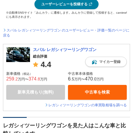
ユーザーレビューを投稿する
※自動車SNSサイト「みんカラ」に遷移します。みんカラに登録して投稿すると、carview!
にも表示されます。
スバル レガシィツーリングワゴン のユーザーレビュー・評価一覧のページに
戻る
スバル レガシィツーリングワゴン
総合評価
マイカー登録
4.4
新車価格
中古車本体価格
（税込）
259
374
6
470
.2
.8
.5
.0
万円〜
万円
万円〜
万円
新車見積もり(無料)
中古車を検索
レガシィツーリングワゴンの車買取相場を調べる
レガシィツーリングワゴンを見た人はこんな車と比