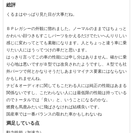
総評
くるまはやっぱり見た目が大事だね。
ＢＰレガシーの外観に惚れました。ノーマルのままではちょっと
かわいい顔つきもすこしパーツをかえるだけでたいへんりりしい
感じに変わってとても素敵になります。人とちょっと違う車に乗
りたい人にはうってつけの車だと思います。
はっきり言ってこの車の性能には申し分はありません。確かに乗
り心地は悪いですがＢ型では改良されたようですし、Ａ型でも社
外パーツで何とかなりそうだしあまりマイナス要素にはならない
かもしれませんね。
ナビ＆オーディオに関してもこだわる人には純正の性能はあまる
関係ないですし、こだわらない人には最低限の性能は持っている
のでトータルでは「良い」と、いうことになるのかな。
燃費も馬鹿みたいに飛ばさなければ結構良いです。
国産車では一番バランスの取れた車かもしれないね
満足している点
動力性能（加速力）