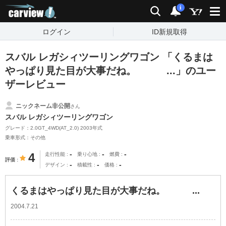
carview!
検索
通知
i
ログイン
ID新規取得
スバル レガシィツーリングワゴン 「くるまは
やっぱり見た目が大事だね。 ...」のユー
ザーレビュー
ニックネーム非公開
さん
スバル レガシィツーリングワゴン
グレード：2.0GT_4WD(AT_2.0) 2003年式
乗車形式：その他
-
-
-
4
走行性能
乗り心地
燃費
評価
-
-
-
デザイン
積載性
価格
くるまはやっぱり見た目が大事だね。 ...
2004.7.21