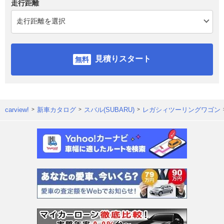
走行距離
見積りスタート
carview!
新車カタログ
スバル(SUBARU)
レガシィツーリングワゴン