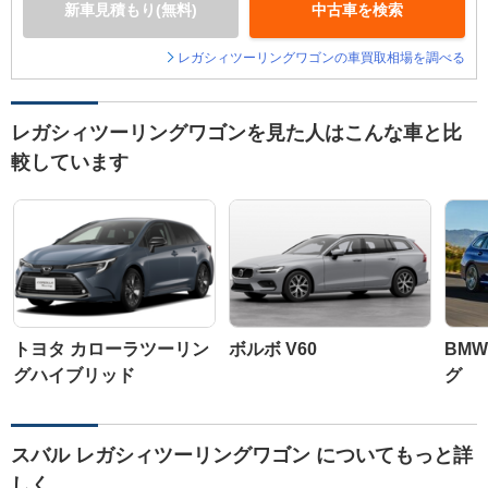
新車見積もり(無料)
中古車を検索
レガシィツーリングワゴンの車買取相場を調べる
レガシィツーリングワゴンを見た人はこんな車と比
較しています
トヨタ カローラツーリン
ボルボ V60
BMW
グハイブリッド
グ
スバル レガシィツーリングワゴン についてもっと詳
しく