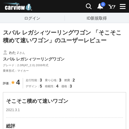
carview!
検索
通知
i
ログイン
ID新規取得
スバル レガシィツーリングワゴン 「そこそこ
積めて速いワゴン」のユーザーレビュー
わたＪ
さん
スバル レガシィツーリングワゴン
グレード：2.0R(AT_2.0) 2006年式
乗車形式：マイカー
3
3
2
4
走行性能
乗り心地
燃費
評価
5
4
3
デザイン
積載性
価格
そこそこ積めて速いワゴン
2021.3.1
総評