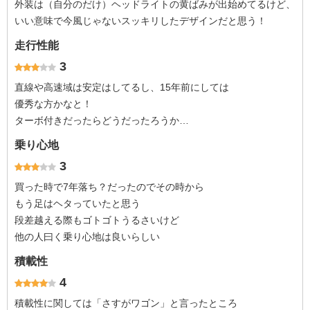
外装は（自分のだけ）ヘッドライトの黄ばみが出始めてるけど、
いい意味で今風じゃないスッキリしたデザインだと思う！
走行性能
3
直線や高速域は安定はしてるし、15年前にしては
優秀な方かなと！
ターボ付きだったらどうだったろうか…
乗り心地
3
買った時で7年落ち？だったのでその時から
もう足はヘタっていたと思う
段差越える際もゴトゴトうるさいけど
他の人曰く乗り心地は良いらしい
積載性
4
積載性に関しては「さすがワゴン」と言ったところ