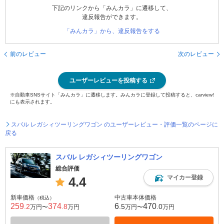
下記のリンクから「みんカラ」に遷移して、
違反報告ができます。
「みんカラ」から、違反報告をする
前のレビュー
次のレビュー
ユーザーレビューを投稿する
※自動車SNSサイト「みんカラ」に遷移します。みんカラに登録して投稿すると、carview!
にも表示されます。
スバル レガシィツーリングワゴン のユーザーレビュー・評価一覧のページに
戻る
スバル レガシィツーリングワゴン
総合評価
マイカー登録
4.4
新車価格
中古車本体価格
（税込）
259
374
6
470
.2
.8
.5
.0
万円〜
万円
万円〜
万円