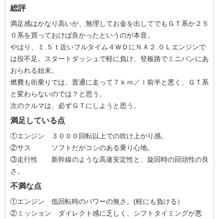
総評
満足感はかなり高いが、無理してお金を出してでもＧＴ系か２５
０系を買っておけば良かったというのが本音。
やはり、１.５ｔ近いフルタイム４ＷＤにＮＡ２.０Ｌエンジンで
は役不足。スタートダッシュで軽に負け、登板路でミニバンにあ
おられる始末。
燃費も街乗りでは、普通に走って７ｋｍ／ｌ前半と悪く、ＧＴ系
と変わらないのでは？と思う。
次のクルマは、必ずＧＴにしようと思う。
満足している点
①エンジン ３０００回転以上での吹け上がり感。
②サス ソフトだがコシのある乗り心地。
③走行性 新幹線のような高速安定性と、旋回時の回頭性の良
さ。
不満な点
①エンジン 低回転時のパワーの無さ。(軽にも負ける）
②ミッション ダイレクト感に乏しく、シフトタイミングが悪