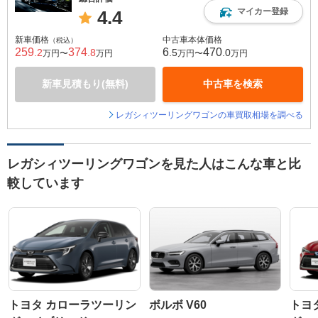
マイカー登録
4.4
新車価格
中古車本体価格
（税込）
259
374
6
470
.2
.8
.5
.0
万円〜
万円
万円〜
万円
新車見積もり(無料)
中古車を検索
レガシィツーリングワゴンの車買取相場を調べる
レガシィツーリングワゴンを見た人はこんな車と比
較しています
トヨタ カローラツーリン
ボルボ V60
トヨ