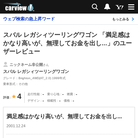
carview!
検索
通知
ウェブ検索の急上昇ワード
もっとみる
スバル レガシィツーリングワゴン 「満足感は
かなり高いが、無理してお金を出し...」のユー
ザーレビュー
ニックネーム非公開
さん
スバル レガシィツーリングワゴン
グレード：Brighton_4WD(AT_2.0) 1999年式
乗車形式：その他
-
-
-
4
走行性能
乗り心地
燃費
評価
-
-
-
デザイン
積載性
価格
満足感はかなり高いが、無理してお金を出し...
2001.12.24