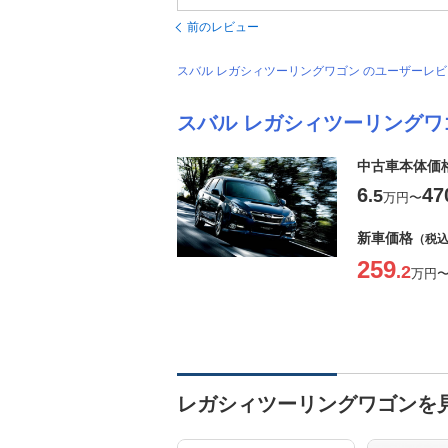
前のレビュー
スバル レガシィツーリングワゴン のユーザーレ
スバル レガシィツーリングワ
中古車本体価
6
47
.5
万円
〜
新車価格
（税
259
.2
万円
レガシィツーリングワゴンを