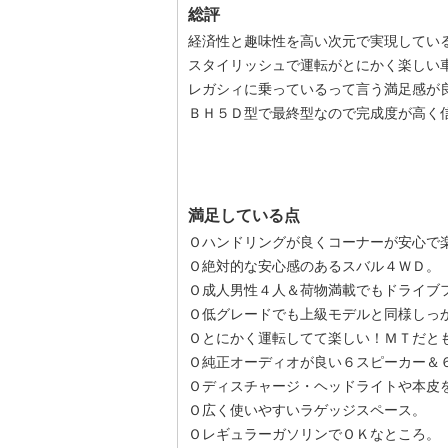
総評
経済性と趣味性を高い次元で実現してい
スタイリッシュで運転がとにかく楽しい
レガシィに乗っているって言う満足感が
ＢＨ５Ｄ型で最終型なので完成度が高く
満足している点
Ｏハンドリングが良くコーナーが安心で
Ｏ絶対的な安心感のあるスバル４ＷＤ。
Ｏ成人男性４人＆荷物満載でもドライブ
Ｏ低グレードでも上級モデルと同様しっ
Ｏとにかく運転してて楽しい！ＭＴだと
Ｏ純正オーディオが良い６スピーカー＆
Ｏディスチャージ・ヘッドライトや本皮
Ｏ広く使いやすいラゲッジスペース。
ＯレギュラーガソリンでＯＫなところ。