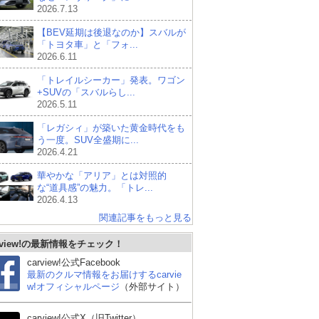
2026.7.13
【BEV延期は後退なのか】スバルが
「トヨタ車」と「フォ...
2026.6.11
「トレイルシーカー」発表。ワゴン
+SUVの「スバルらし...
2026.5.11
「レガシィ」が築いた黄金時代をも
う一度。SUV全盛期に...
2026.4.21
華やかな「アリア」とは対照的
な“道具感”の魅力。「トレ...
2026.4.13
関連記事をもっと見る
rview!の最新情報をチェック！
carview!公式Facebook
最新のクルマ情報をお届けするcarvie
w!オフィシャルページ
（外部サイト）
carview!公式X（旧Twitter）