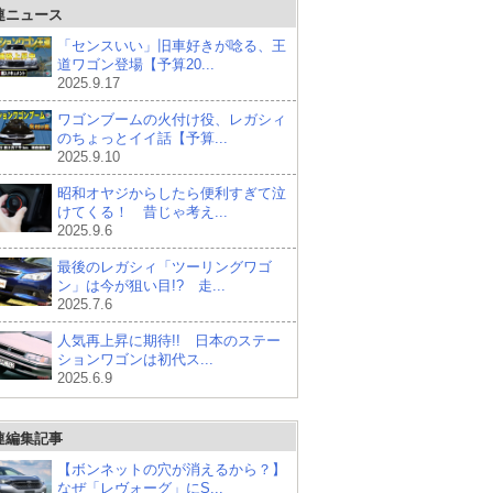
連ニュース
「センスいい」旧車好きが唸る、王
道ワゴン登場【予算20...
2025.9.17
ワゴンブームの火付け役、レガシィ
のちょっとイイ話【予算...
2025.9.10
昭和オヤジからしたら便利すぎて泣
けてくる！ 昔じゃ考え...
2025.9.6
最後のレガシィ「ツーリングワゴ
ン」は今が狙い目!? 走...
2025.7.6
人気再上昇に期待!! 日本のステー
ションワゴンは初代ス...
2025.6.9
連編集記事
【ボンネットの穴が消えるから？】
なぜ「レヴォーグ」にS...