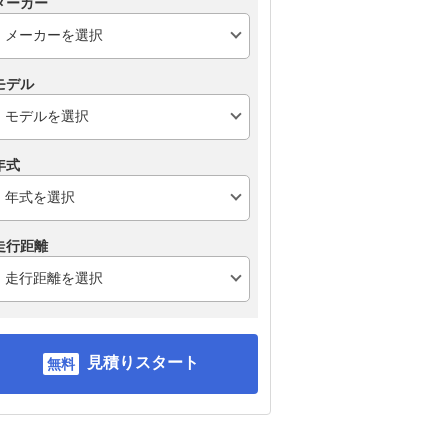
メーカー
モデル
 ゴ
BMW 3シリーズ ツーリ
メルセデス・ベンツ Eク
メ
ング
ラス ステーションワゴ
ラ
年式
ン
ン
走行距離
見積りスタート