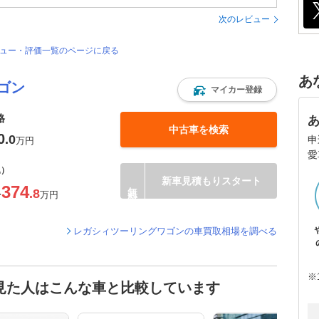
次のレビュー
ビュー・評価一覧のページに戻る
あ
ゴン
マイカー登録
格
中古車を検索
0
.0
申
万円
愛
込）
新車見積もりスタート
374
.8
〜
万円
レガシィツーリングワゴンの車買取相場を調べる
※
見た人はこんな車と比較しています