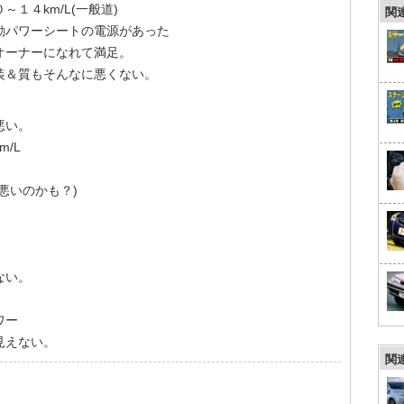
１４km/L(一般道)
関
動パワーシートの電源があった
オーナーになれて満足。
装＆質もそんなに悪くない。
悪い。
/L
悪いのかも？)
ない。
ワー
見えない。
関