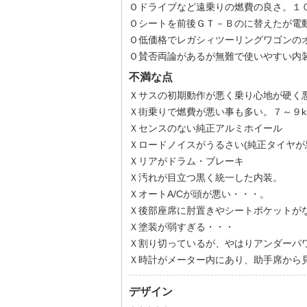
Ｏドライブなど遠乗りの燃費の良さ。１０～
Ｏシートを前後ＧＴ－Ｂのに替えたが電
Ｏ低価格でレガシィツーリングワゴンの
Ｏ賛否両論があるが無難で使いやすい内
不満な点
Ｘサスの初期動作が悪く乗り心地が硬く
Ｘ街乗りで燃費が悪い事も多い。７～９km
Ｘセンスのない純正アルミホイール
Ｘロードノイスがうるさい(純正タイヤが
Ｘリアがドラム・ブレーキ
Ｘ汚れが目立つ黒く統一した内装。
ＸオートA/Cが頭が悪い・・・。
Ｘ後部座席に肘置きやシートポケットが
Ｘ塗装が弱すぎる・・・
Ｘ割り切っているが、やはりアンダーパ
Ｘ時計がメーター内にあり、助手席から
デザイン