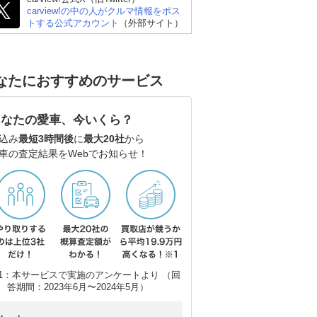
carview!の中の人がクルマ情報をポス
トする公式アカウント
（外部サイト）
なたにおすすめのサービス
あなたの愛車、今いくら？
込み
最短3時間後
に
最大20社
から
車の査定結果をWebでお知らせ！
1：本サービスで実施のアンケートより （回
答期間：2023年6月〜2024年5月）