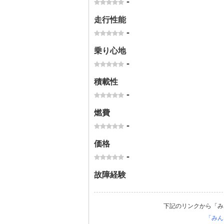
-
走行性能
-
乗り心地
-
積載性
-
燃費
-
価格
-
故障経験
下記のリンクから「み
「みん