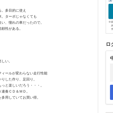
ユ
る。多目的に使え
車。ターボじゃなくても
良い、憧れの車だったので。
※
信頼性がある。
ロ
楽しい。
フィールが変わらない走行性能
かりした作り、足回り。
もっと楽しいだろう・・・。
６連奏ＣＤ＆ＭＤ。
を多用していてお買い得。