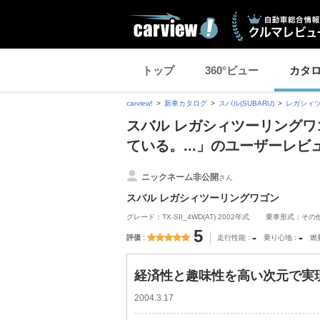
トップ
360°ビュー
カタ
carview!
新車カタログ
スバル(SUBARU)
レガシィ
スバル レガシィツーリングワ
ている。...」のユーザーレビ
ニックネーム非公開
さん
スバル レガシィツーリングワゴン
グレード：TX-SII_4WD(AT) 2002年式
乗車形式：その
5
-
-
評価
走行性能
乗り心地
燃
経済性と趣味性を高い次元で実現
2004.3.17