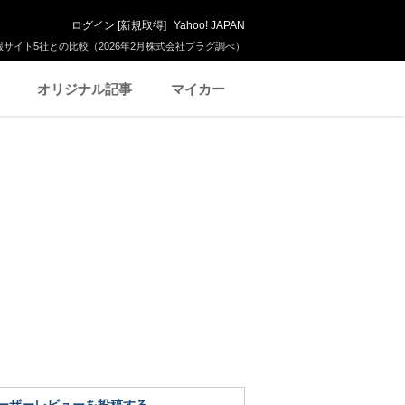
ログイン
[
新規取得
]
Yahoo! JAPAN
サイト5社との比較（2026年2月株式会社プラグ調べ）
オリジナル記事
マイカー