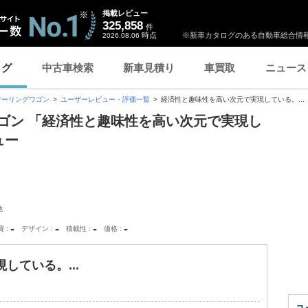
掲載レビュー
325,858
件
時点
※新車カタログのある自動車総合情報
2026.08.06
ログ
中古車検索
新車見積り
車買取
ニュース
ツーリングワゴン
ユーザーレビュー・評価一覧
経済性と趣味性を高い次元で実現している。...
ゴン 「経済性と趣味性を高い次元で実現し
ュー
他
-
-
-
-
費
デザイン
積載性
価格
している。...