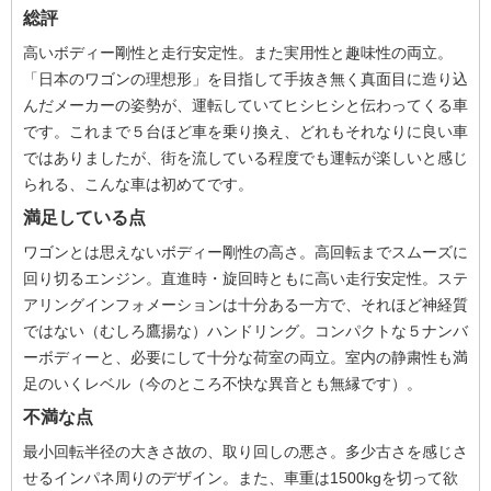
総評
高いボディー剛性と走行安定性。また実用性と趣味性の両立。
「日本のワゴンの理想形」を目指して手抜き無く真面目に造り込
んだメーカーの姿勢が、運転していてヒシヒシと伝わってくる車
です。これまで５台ほど車を乗り換え、どれもそれなりに良い車
ではありましたが、街を流している程度でも運転が楽しいと感じ
られる、こんな車は初めてです。
満足している点
ワゴンとは思えないボディー剛性の高さ。高回転までスムーズに
回り切るエンジン。直進時・旋回時ともに高い走行安定性。ステ
アリングインフォメーションは十分ある一方で、それほど神経質
ではない（むしろ鷹揚な）ハンドリング。コンパクトな５ナンバ
ーボディーと、必要にして十分な荷室の両立。室内の静粛性も満
足のいくレベル（今のところ不快な異音とも無縁です）。
不満な点
最小回転半径の大きさ故の、取り回しの悪さ。多少古さを感じさ
せるインパネ周りのデザイン。また、車重は1500kgを切って欲