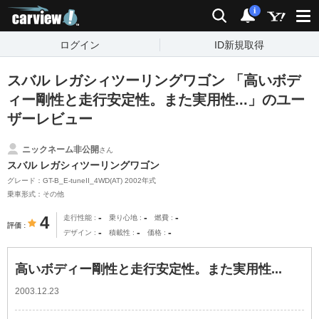
carview!
検索
通知
i
ログイン
ID新規取得
スバル レガシィツーリングワゴン 「高いボデ
ィー剛性と走行安定性。また実用性...」のユー
ザーレビュー
ニックネーム非公開
さん
スバル レガシィツーリングワゴン
グレード：GT-B_E-tuneII_4WD(AT) 2002年式
乗車形式：その他
-
-
-
4
走行性能
乗り心地
燃費
評価
-
-
-
デザイン
積載性
価格
高いボディー剛性と走行安定性。また実用性...
2003.12.23