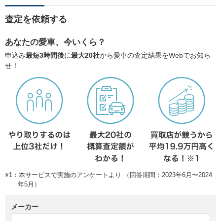
査定を依頼する
あなたの愛車、今いくら？
申込み
最短3時間後
に
最大20社
から愛車の査定結果をWebでお知ら
せ！
※1：本サービスで実施のアンケートより （回答期間：2023年6月〜2024
年5月）
メーカー