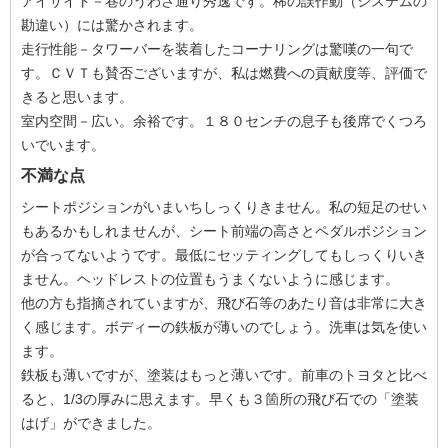
アイサイト－巷のうわさ通り秀逸です。稀の誤作動（システムの
勘違い）には驚かされます。
走行性能－タワーバーを装着したコーナリングは驚嘆の一句で
す。ＣＶＴも賛否ございますが、私は燃費への貢献度等、評価で
きると思います。
室内空間－広い。余裕です。１８０センチの息子も後席でくつろ
いでいます。
不満な点
シートポジションがいまいちしっくりきません。私の短足のせい
もあるかもしれませんが、シート前端の高さとペダルポジション
が合ってないようです。最低にセッティングしてもしっくりいき
ません。ヘッドレストの位置もうまくないように感じます。
他の方も指摘されていますが、飛び石等のあたり音は非常に大き
く感じます。ボディーの鉄板が薄いのでしょう。洗車は気を使い
ます。
鉄板も薄いですが、塗装はもっと薄いです。前車のトヨタと比べ
ると、1/3の厚みに思えます。早くも３箇所の飛び石での「塗装
はげ」ができました。