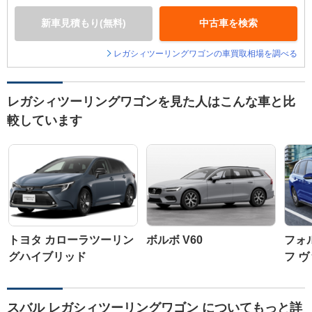
新車見積もり(無料)
中古車を検索
レガシィツーリングワゴンの車買取相場を調べる
レガシィツーリングワゴンを見た人はこんな車と比
較しています
トヨタ カローラツーリン
ボルボ V60
フォ
グハイブリッド
フ 
スバル レガシィツーリングワゴン についてもっと詳