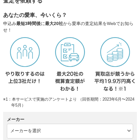
査定を依頼する
あなたの愛車、今いくら？
申込み
最短3時間後
に
最大20社
から愛車の査定結果をWebでお知ら
せ！
※1：本サービスで実施のアンケートより （回答期間：2023年6月〜2024
年5月）
メーカー