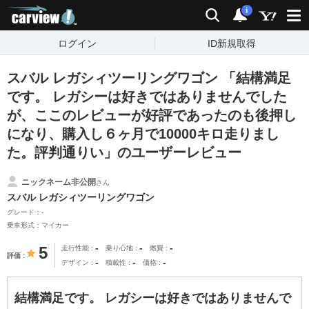
carview!
検索
通知
i
ログイン
ID新規取得
スバル レガシィツーリングワゴン 「結構満足
です。 レガシーは好きではありませんでした
が、ここのレビューが好評であったのも後押し
になり、購入し６ヶ月で10000キロ走りまし
た。評判通りい」のユーザーレビュー
ニックネーム非公開
さん
スバル レガシィツーリングワゴン
グレード：-
乗車形式：マイカー
-
-
-
5
走行性能
乗り心地
燃費
評価
-
-
-
デザイン
積載性
価格
結構満足です。 レガシーは好きではありませんで