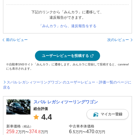
下記のリンクから「みんカラ」に遷移して、
違反報告ができます。
「みんカラ」から、違反報告をする
前のレビュー
次のレビュー
ユーザーレビューを投稿する
※自動車SNSサイト「みんカラ」に遷移します。みんカラに登録して投稿すると、carview!
にも表示されます。
スバル レガシィツーリングワゴン のユーザーレビュー・評価一覧のページに
戻る
スバル レガシィツーリングワゴン
総合評価
マイカー登録
4.4
新車価格
中古車本体価格
（税込）
259
374
6
470
.2
.8
.5
.0
万円〜
万円
万円〜
万円