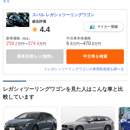
戻る
スバル レガシィツーリングワゴン
総合評価
マイカー登録
4.4
新車価格
中古車本体価格
（税込）
259
374
6
470
.2
.8
.5
.0
万円〜
万円
万円〜
万円
新車見積もり(無料)
中古車を検索
レガシィツーリングワゴンの車買取相場を調べる
レガシィツーリングワゴンを見た人はこんな車と比
較しています