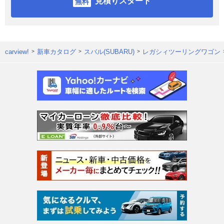
見積りスタート
carview!
新車カタログ
スバル(SUBARU)
レガシィツーリングワゴン