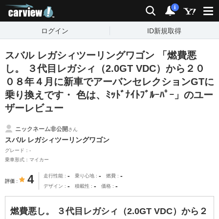
carview!
検索
通知
i
ログイン
ID新規取得
スバル レガシィツーリングワゴン 「燃費悪
し。 ３代目レガシィ（2.0GT VDC）から２０
０８年４月に新車でアーバンセレクションGTに
乗り換えです・ 色は、ﾐｯﾄﾞﾅｲﾄﾌﾞﾙｰﾊﾟｰ」のユー
ザーレビュー
ニックネーム非公開
さん
スバル レガシィツーリングワゴン
グレード：-
乗車形式：マイカー
-
-
-
4
走行性能
乗り心地
燃費
評価
-
-
-
デザイン
積載性
価格
燃費悪し。 ３代目レガシィ（2.0GT VDC）から２