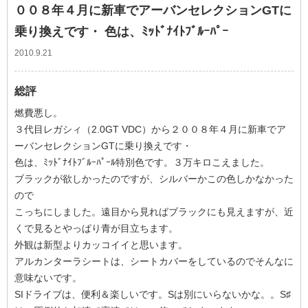
００８年４月に新車でアーバンセレクションGTに
乗り換えです・ 色は、ﾐｯﾄﾞﾅｲﾄﾌﾞﾙｰﾊﾟｰ
2010.9.21
総評
燃費悪し。
３代目レガシィ（2.0GT VDC）から２００８年４月に新車でア
ーバンセレクションGTに乗り換えです・
色は、ﾐｯﾄﾞﾅｲﾄﾌﾞﾙｰﾊﾟｰﾙ特別色です。３万キロこえました。
ブラックが欲しかったのですが、シルバーかこの色しかなかった
ので
こっちにしました。遠目から見ればブラックにも見えますが、近
くで見るとやっぱり青が目立ちます。
外観は新型よりカッコイイと思います。
アルカンターラシートは、シートカバーをしているのでそんなに
意味ないです。
SIドライブは、便利＆楽しいです。Sは別にいらないかな。。S♯