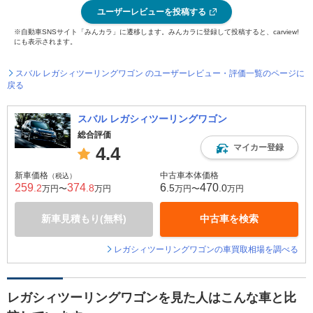
ユーザーレビューを投稿する
※自動車SNSサイト「みんカラ」に遷移します。みんカラに登録して投稿すると、carview!
にも表示されます。
スバル レガシィツーリングワゴン のユーザーレビュー・評価一覧のページに
戻る
スバル レガシィツーリングワゴン
総合評価
マイカー登録
4.4
新車価格
中古車本体価格
（税込）
259
374
6
470
.2
.8
.5
.0
万円〜
万円
万円〜
万円
新車見積もり(無料)
中古車を検索
レガシィツーリングワゴンの車買取相場を調べる
レガシィツーリングワゴンを見た人はこんな車と比