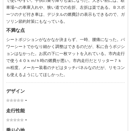
で使いやすい。子供の乗り降りも楽になった。大きい割には、駐
車場への車庫入れや、狭い道での右折、左折は楽である。Ｂスポ
ーツのナビ付き車は、デジタルの燃費計の表示もできるので、ガ
ソリン節約対策にもなっている。
不満な点
シートポジションがなかなか決まらず、一時、腰痛になった。パ
ワーシートでかなり細かく調整はできるのだが、私に合うポジシ
ョンはなかった。お尻の下に一枚マットを入れている。市内走行
で使う４０ｋｍ/ｈ時の燃費が悪い。市内走行だとリッター７ｋ
ｍ程度。メーカー装着のナビはタッチパネルなのだが、リモコン
も使えるようにしてほしかった。
デザイン
-
走行性能
-
乗り心地