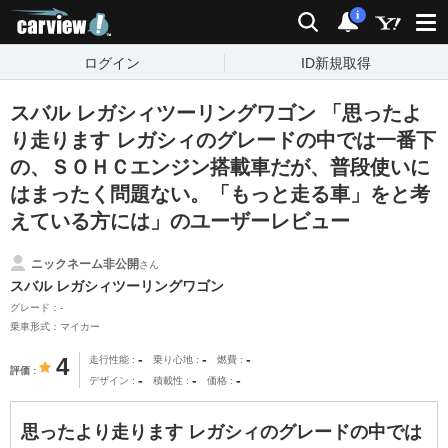
carview!
検索
通知
i
ログイン
ID新規取得
スバル レガシィツーリングワゴン 「思ったよ
り走ります レガシィのグレードの中では一番下
の、ＳＯＨＣエンジン搭載車だが、普段使いに
はまったく問題ない。「もっと走る車」をと考
えている方には」のユーザーレビュー
ニックネーム非公開
さん
スバル レガシィツーリングワゴン
グレード：-
乗車形式：マイカー
-
-
-
4
走行性能
乗り心地
燃費
評価
-
-
-
デザイン
積載性
価格
思ったより走ります レガシィのグレードの中では