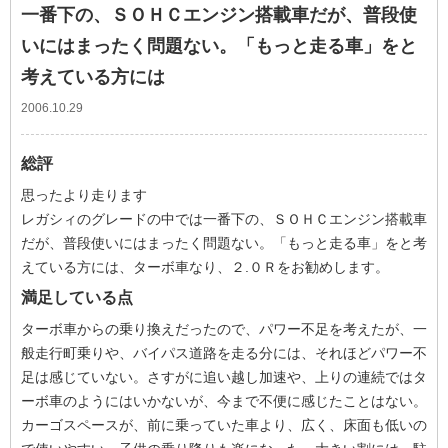
一番下の、ＳＯＨＣエンジン搭載車だが、普段使
いにはまったく問題ない。「もっと走る車」をと
考えている方には
2006.10.29
総評
思ったより走ります
レガシィのグレードの中では一番下の、ＳＯＨＣエンジン搭載車
だが、普段使いにはまったく問題ない。「もっと走る車」をと考
えている方には、ターボ車なり、２.０Ｒをお勧めします。
満足している点
ターボ車からの乗り換えだったので、パワー不足を考えたが、一
般走行町乗りや、バイパス道路を走る分には、それほどパワー不
足は感じていない。さすがに追い越し加速や、上りの連続ではタ
ーボ車のようにはいかないが、今まで不便に感じたことはない。
カーゴスペースが、前に乗っていた車より、広く、床面も低いの