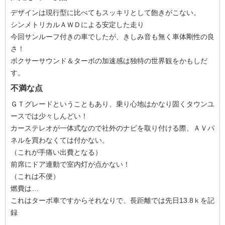
デザインは現行型に比べてもスッキリとして飽きがこない。
シンメトリカルＡＷＤによる安定した走り
今回サンルーフ付きの車でしたが、きしみ音も無く車体剛性の良
さ！
ボクサーサウンド＆ターボの加速感は独特の世界観をかもしだ
す。
不満な点
ＧＴグレードということもあり、乗り心地はかなり固くタウンユ
ースでは少々しんどい！
カーステレオが一体式なので社外のナビを取り付ける際、ＡＶパ
ネルを買わなくては付かない。
（これが手痛い出費となる）
前席にドア連動で室内灯が点かない！
（これは不便）
燃費は…
これはターボ車ですからそれなりで、長距離では先日13.8ｋを記
録