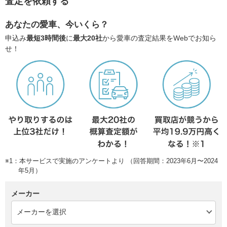
査定を依頼する
あなたの愛車、今いくら？
申込み
最短3時間後
に
最大20社
から愛車の査定結果をWebでお知ら
せ！
※1：本サービスで実施のアンケートより （回答期間：2023年6月〜2024
年5月）
メーカー