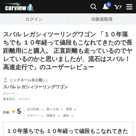
carview!
検索
通知
i
ログイン
ID新規取得
スバル レガシィツーリングワゴン 「１０年落
ちでも １０年経って値段もこなれてきたので長
距離用にと購入。 正直距離も走っているのでヤ
レているのかと思いましたが、流石はスバル！
高速走行で」のユーザーレビュー
ニックネーム非公開
さん
スバル レガシィツーリングワゴン
グレード：-
乗車形式：マイカー
-
-
-
5
走行性能
乗り心地
燃費
評価
-
-
-
デザイン
積載性
価格
１０年落ちでも １０年経って値段もこなれてきた