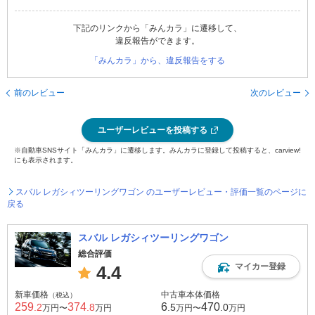
下記のリンクから「みんカラ」に遷移して、
違反報告ができます。
「みんカラ」から、違反報告をする
前のレビュー
次のレビュー
ユーザーレビューを投稿する
※自動車SNSサイト「みんカラ」に遷移します。みんカラに登録して投稿すると、carview!
にも表示されます。
スバル レガシィツーリングワゴン のユーザーレビュー・評価一覧のページに
戻る
スバル レガシィツーリングワゴン
総合評価
マイカー登録
4.4
新車価格
中古車本体価格
（税込）
259
374
6
470
.2
.8
.5
.0
万円〜
万円
万円〜
万円