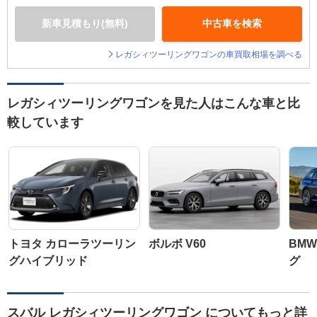
新車見積もり(無料)
中古車を検索
レガシィツーリングワゴンの車買取相場を調べる
レガシィツーリングワゴンを見た人はこんな車と比
較しています
トヨタ カローラツーリン
ボルボ V60
BMW
グハイブリッド
グ
スバル レガシィツーリングワゴン についてもっと詳