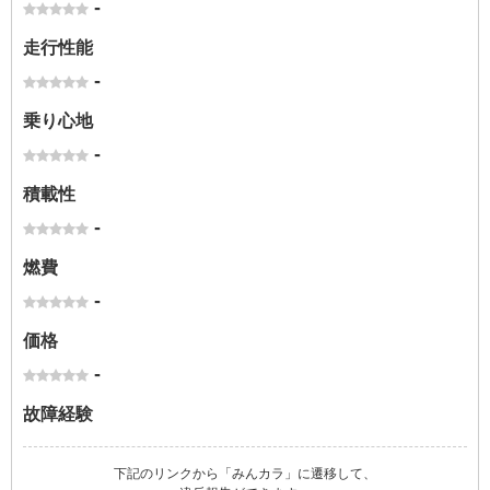
-
走行性能
-
乗り心地
-
積載性
-
燃費
-
価格
-
故障経験
下記のリンクから「みんカラ」に遷移して、