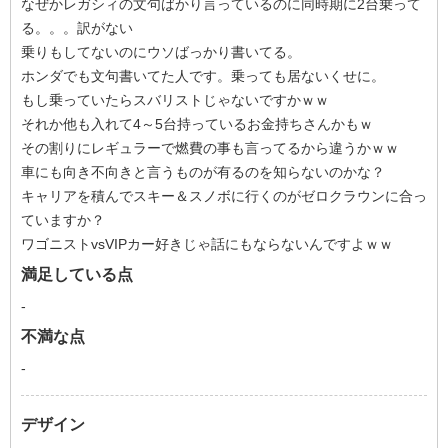
なぜかレガシィの文句ばかり言っているのに同時期に2台乗って
る。。。訳がない
乗りもしてないのにウソばっかり書いてる。
ホンダでも文句書いてた人です。乗っても居ないくせに。
もし乗っていたらスバリストじゃないですかｗｗ
それか他も入れて4～5台持っているお金持ちさんかもｗ
その割りにレギュラーで燃費の事も言ってるから違うかｗｗ
車にも向き不向きと言うものが有るのを知らないのかな？
キャリアを積んでスキー＆スノボに行くのがゼロクラウンに合っ
ていますか？
ワゴニストvsVIPカー好きじゃ話にもならないんですよｗｗ
満足している点
-
不満な点
-
デザイン