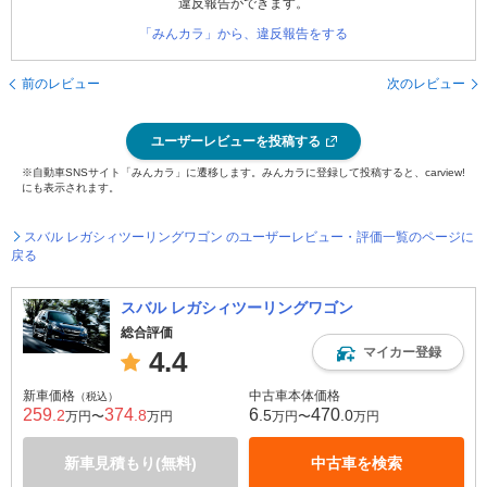
違反報告ができます。
「みんカラ」から、違反報告をする
前のレビュー
次のレビュー
ユーザーレビューを投稿する
※自動車SNSサイト「みんカラ」に遷移します。みんカラに登録して投稿すると、carview!
にも表示されます。
スバル レガシィツーリングワゴン のユーザーレビュー・評価一覧のページに
戻る
スバル レガシィツーリングワゴン
総合評価
マイカー登録
4.4
新車価格
中古車本体価格
（税込）
259
374
6
470
.2
.8
.5
.0
万円〜
万円
万円〜
万円
新車見積もり(無料)
中古車を検索