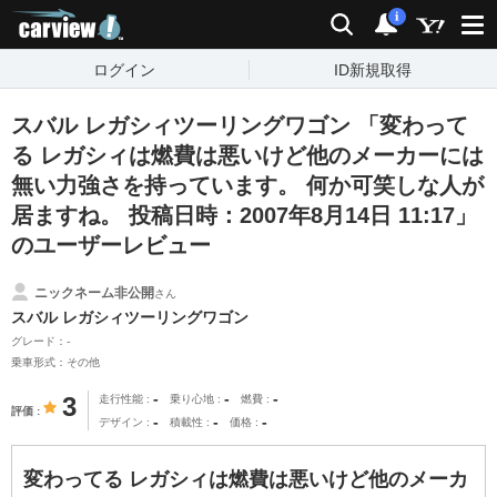
carview!
検索
通知
i
ログイン
ID新規取得
スバル レガシィツーリングワゴン 「変わって
る レガシィは燃費は悪いけど他のメーカーには
無い力強さを持っています。 何か可笑しな人が
居ますね。 投稿日時：2007年8月14日 11:17」
のユーザーレビュー
ニックネーム非公開
さん
スバル レガシィツーリングワゴン
グレード：-
乗車形式：その他
-
-
-
3
走行性能
乗り心地
燃費
評価
-
-
-
デザイン
積載性
価格
変わってる レガシィは燃費は悪いけど他のメーカ