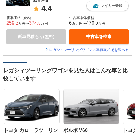
総合評価
マイカー登録
4.4
新車価格
中古車本体価格
（税込）
259
374
6
470
.2
.8
.5
.0
万円〜
万円
万円〜
万円
新車見積もり(無料)
中古車を検索
レガシィツーリングワゴンの車買取相場を調べる
レガシィツーリングワゴンを見た人はこんな車と比
較しています
トヨタ カローラツーリン
ボルボ V60
トヨ