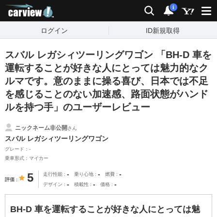
carview!
検索
通知
i
ログイン
ID新規取得
スバル レガシィツーリングワゴン 「BH-D 車を
運転することが好きな人にとっては魅力的なク
ルマです。意のままに操る喜び、日本では不足
を感じることのない加速感、路面状態がハンド
ルを持つ手」のユーザーレビュー
ニックネーム非公開
さん
スバル レガシィツーリングワゴン
グレード：-
乗車形式：マイカー
-
-
-
5
走行性能
乗り心地
燃費
評価
-
-
-
デザイン
積載性
価格
BH-D 車を運転することが好きな人にとっては魅