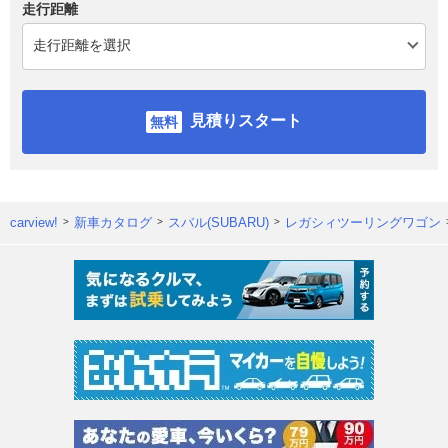
走行距離
見積りスタート
carview!
新車カタログ
スバル(SUBARU)
レガシィツーリングワゴン