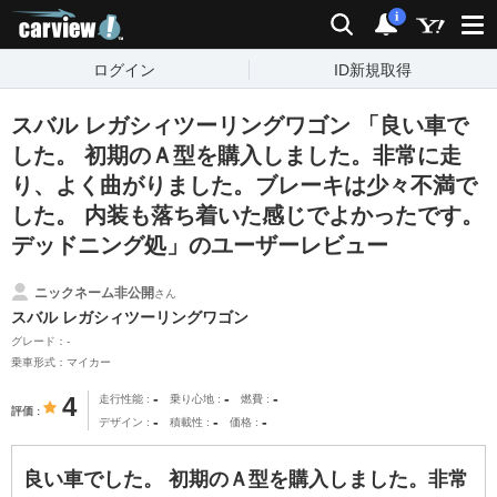
carview!
検索
通知
i
ログイン
ID新規取得
スバル レガシィツーリングワゴン 「良い車で
した。 初期のＡ型を購入しました。非常に走
り、よく曲がりました。ブレーキは少々不満で
した。 内装も落ち着いた感じでよかったです。
デッドニング処」のユーザーレビュー
ニックネーム非公開
さん
スバル レガシィツーリングワゴン
グレード：-
乗車形式：マイカー
-
-
-
4
走行性能
乗り心地
燃費
評価
-
-
-
デザイン
積載性
価格
良い車でした。 初期のＡ型を購入しました。非常