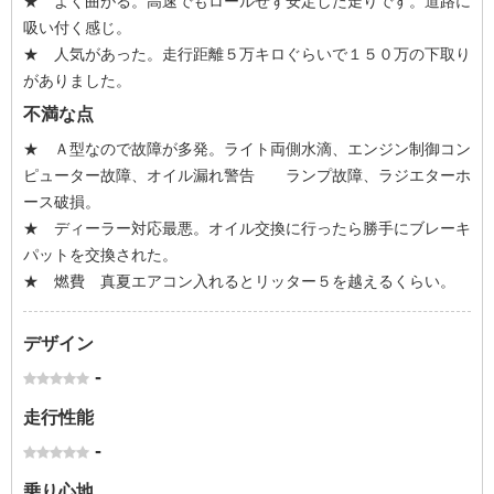
★ よく曲がる。高速でもロールせず安定した走りです。道路に
吸い付く感じ。
★ 人気があった。走行距離５万キロぐらいで１５０万の下取り
がありました。
不満な点
★ Ａ型なので故障が多発。ライト両側水滴、エンジン制御コン
ピューター故障、オイル漏れ警告 ランプ故障、ラジエターホ
ース破損。
★ ディーラー対応最悪。オイル交換に行ったら勝手にブレーキ
パットを交換された。
★ 燃費 真夏エアコン入れるとリッター５を越えるくらい。
デザイン
-
走行性能
-
乗り心地