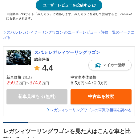
ユーザーレビューを投稿する
※自動車SNSサイト「みんカラ」に遷移します。みんカラに登録して投稿すると、carview!
にも表示されます。
スバル レガシィツーリングワゴン のユーザーレビュー・評価一覧のページに
戻る
スバル レガシィツーリングワゴン
総合評価
マイカー登録
4.4
新車価格
中古車本体価格
（税込）
259
374
6
470
.2
.8
.5
.0
万円〜
万円
万円〜
万円
新車見積もり(無料)
中古車を検索
レガシィツーリングワゴンの車買取相場を調べる
レガシィツーリングワゴンを見た人はこんな車と比