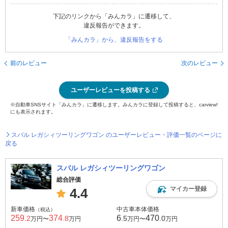
下記のリンクから「みんカラ」に遷移して、
違反報告ができます。
「みんカラ」から、違反報告をする
前のレビュー
次のレビュー
ユーザーレビューを投稿する
※自動車SNSサイト「みんカラ」に遷移します。みんカラに登録して投稿すると、carview!
にも表示されます。
スバル レガシィツーリングワゴン のユーザーレビュー・評価一覧のページに
戻る
スバル レガシィツーリングワゴン
総合評価
マイカー登録
4.4
新車価格
中古車本体価格
（税込）
259
374
6
470
.2
.8
.5
.0
万円〜
万円
万円〜
万円