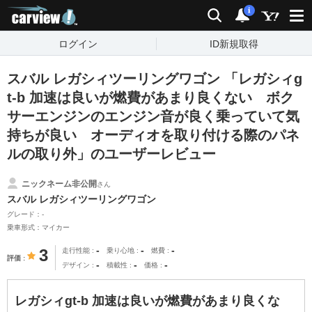
carview!
検索
通知
i
ログイン
ID新規取得
スバル レガシィツーリングワゴン 「レガシィg
t-b 加速は良いが燃費があまり良くない ボク
サーエンジンのエンジン音が良く乗っていて気
持ちが良い オーディオを取り付ける際のパネ
ルの取り外」のユーザーレビュー
ニックネーム非公開
さん
スバル レガシィツーリングワゴン
グレード：-
乗車形式：マイカー
-
-
-
3
走行性能
乗り心地
燃費
評価
-
-
-
デザイン
積載性
価格
レガシィgt-b 加速は良いが燃費があまり良くな