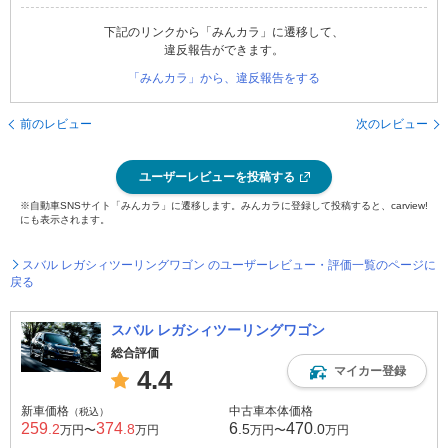
下記のリンクから「みんカラ」に遷移して、
違反報告ができます。
「みんカラ」から、違反報告をする
前のレビュー
次のレビュー
ユーザーレビューを投稿する
※自動車SNSサイト「みんカラ」に遷移します。みんカラに登録して投稿すると、carview!
にも表示されます。
スバル レガシィツーリングワゴン のユーザーレビュー・評価一覧のページに
戻る
スバル レガシィツーリングワゴン
総合評価
マイカー登録
4.4
新車価格
中古車本体価格
（税込）
259
374
6
470
.2
.8
.5
.0
万円〜
万円
万円〜
万円