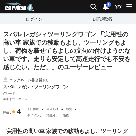
carview!
検索
通知
i
ログイン
ID新規取得
スバル レガシィツーリングワゴン 「実用性の
高い車 家族での移動もよし、ツーリングもよ
し、荷物を載せてもよしの文句の付けようのな
い車です。走りも安定して高速走行でも不安を
感じない。ただ、」のユーザーレビュー
ニックネーム非公開
さん
スバル レガシィツーリングワゴン
グレード：-
乗車形式：マイカー
-
-
-
4
走行性能
乗り心地
燃費
評価
-
-
-
デザイン
積載性
価格
実用性の高い車 家族での移動もよし、ツーリング