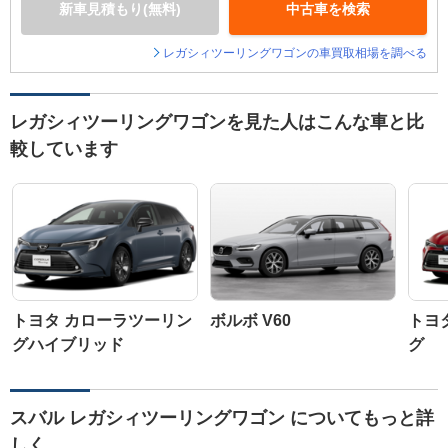
新車見積もり(無料)
中古車を検索
レガシィツーリングワゴンの車買取相場を調べる
レガシィツーリングワゴンを見た人はこんな車と比
較しています
トヨタ カローラツーリン
ボルボ V60
トヨ
グハイブリッド
グ
スバル レガシィツーリングワゴン についてもっと詳
しく