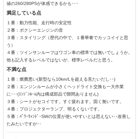
値の260/280PSが体感できるかも･･･
満足している点
１番：動力性能、走行時の安定性
２番：ボクシーエンジンの音
３番：スタイリング（歴代の中で、１番華奢でカッコイイと思
う）
４番：ツインサンルーフはワゴン車の標準では無いでしょうか。
他も記入するレベルではないが、標準レベルだと思う。
不満な点
１番：燃費悪い(新型なら10km/Lを超える見たいだし･･)
２番：エンジンルームが小さくヘッドライト交換も一大作業
に･･･(ｴﾝｼﾞﾝﾙｰﾑ内は構成部品で隙間ありません)
３番：シートがセコイです。すぐ疲れます。固く無いです。
４番：プロジェクターランプ、明るくないです。
５番：ﾊﾟﾜｰｳｨﾝﾄﾞｰSWの位置が使いやすいとは思えない･･改善し
たみたいですが･･