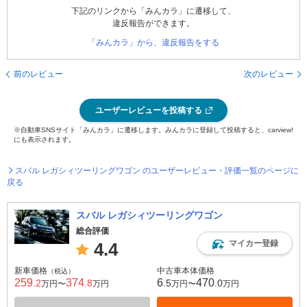
下記のリンクから「みんカラ」に遷移して、
違反報告ができます。
「みんカラ」から、違反報告をする
前のレビュー
次のレビュー
ユーザーレビューを投稿する
※自動車SNSサイト「みんカラ」に遷移します。みんカラに登録して投稿すると、carview!
にも表示されます。
スバル レガシィツーリングワゴン のユーザーレビュー・評価一覧のページに
戻る
スバル レガシィツーリングワゴン
総合評価
マイカー登録
4.4
新車価格
中古車本体価格
（税込）
259
374
6
470
.2
.8
.5
.0
万円〜
万円
万円〜
万円