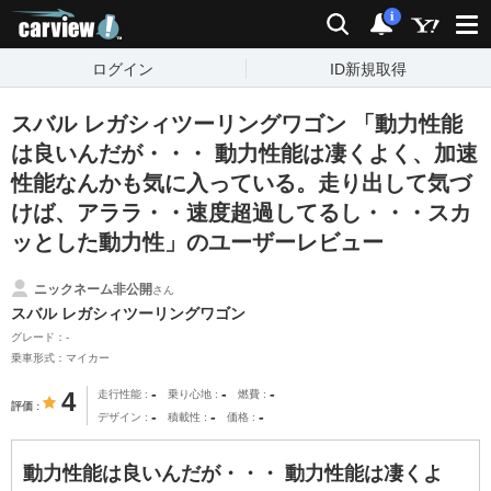
carview!
検索
通知
i
ログイン
ID新規取得
スバル レガシィツーリングワゴン 「動力性能
は良いんだが・・・ 動力性能は凄くよく、加速
性能なんかも気に入っている。走り出して気づ
けば、アララ・・速度超過してるし・・・スカ
ッとした動力性」のユーザーレビュー
ニックネーム非公開
さん
スバル レガシィツーリングワゴン
グレード：-
乗車形式：マイカー
-
-
-
4
走行性能
乗り心地
燃費
評価
-
-
-
デザイン
積載性
価格
動力性能は良いんだが・・・ 動力性能は凄くよ