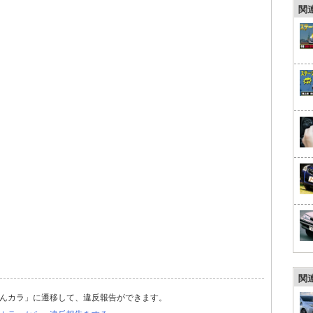
関
関
んカラ」に遷移して、違反報告ができます。