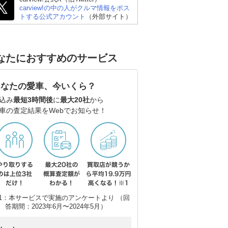
carview!の中の人がクルマ情報をポス
トする公式アカウント
（外部サイト）
なたにおすすめのサービス
 ゴ
BMW 3シリーズ ツーリ
メルセデス・ベンツ Eク
メ
ング
ラス ステーションワゴ
ラ
あなたの愛車、今いくら？
ン
ン
込み
最短3時間後
に
最大20社
から
車の査定結果をWebでお知らせ！
1：本サービスで実施のアンケートより （回
答期間：2023年6月〜2024年5月）