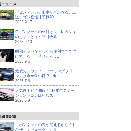
連ニュース
「センスいい」旧車好きが唸る、王
道ワゴン登場【予算20...
2025.9.17
ワゴンブームの火付け役、レガシィ
のちょっとイイ話【予算...
2025.9.10
昭和オヤジからしたら便利すぎて泣
けてくる！ 昔じゃ考え...
2025.9.6
最後のレガシィ「ツーリングワゴ
ン」は今が狙い目!? 走...
2025.7.6
人気再上昇に期待!! 日本のステー
ションワゴンは初代ス...
2025.6.9
連編集記事
【ボンネットの穴が消えるから？】
なぜ「レヴォーグ」にS...