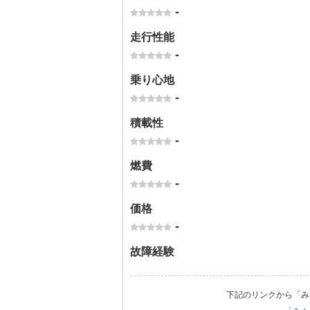
-
走行性能
-
乗り心地
-
積載性
-
燃費
-
価格
-
故障経験
下記のリンクから「み