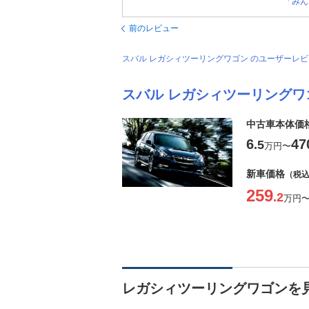
「みん
前のレビュー
スバル レガシィツーリングワゴン のユーザーレ
スバル レガシィツーリングワ
中古車本体価
6
47
.5
万円
〜
新車価格
（税
259
.2
万円
レガシィツーリングワゴンを