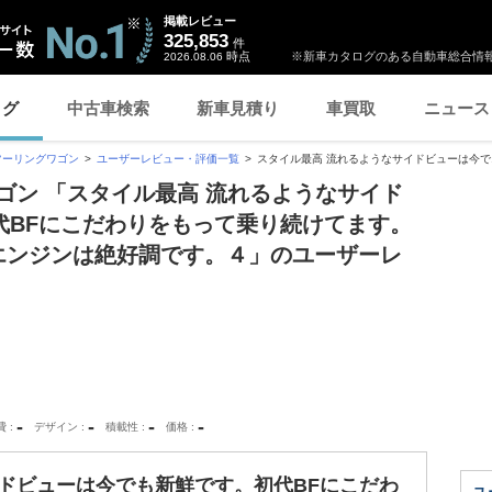
掲載レビュー
325,853
件
時点
※新車カタログのある自動車総合情報
2026.08.06
ログ
中古車検索
新車見積り
車買取
ニュース
ツーリングワゴン
ユーザーレビュー・評価一覧
スタイル最高 流れるようなサイドビューは今で..
ゴン 「スタイル最高 流れるようなサイド
代BFにこだわりをもって乗り続けてます。
エンジンは絶好調です。４」のユーザーレ
-
-
-
-
費
デザイン
積載性
価格
ドビューは今でも新鮮です。初代BFにこだわ