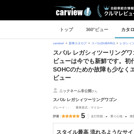
トップ
360°ビュー
カタ
carview!
新車カタログ
スバル(SUBARU)
レガシィ
スバル レガシィツーリングワ
ビューは今でも新鮮です。初
SOHCのためか故障も少なく
ビュー
ニックネーム非公開
さん
スバル レガシィツーリングワゴン
グレード：-
乗車形式：マイカー
5
-
-
評価
走行性能
乗り心地
燃
スタイル最高 流れるようなサイ