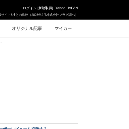
ログイン
[
新規取得
]
Yahoo! JAPAN
サイト5社との比較（2026年2月株式会社プラグ調べ）
オリジナル記事
マイカー
.