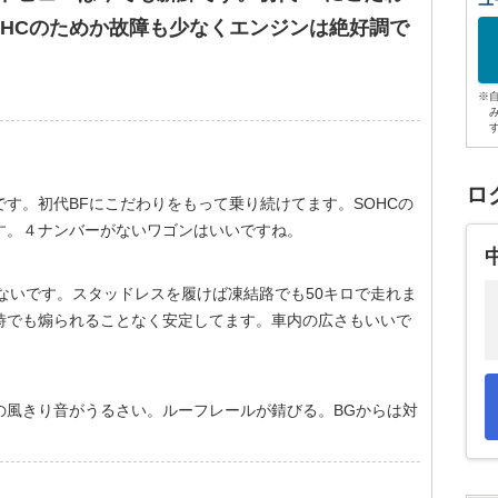
ユ
OHCのためか故障も少なくエンジンは絶好調で
※
ロ
す。初代BFにこだわりをもって乗り続けてます。SOHCの
す。４ナンバーがないワゴンはいいですね。
ないです。スタッドレスを履けば凍結路でも50キロで走れま
時でも煽られることなく安定してます。車内の広さもいいで
の風きり音がうるさい。ルーフレールが錆びる。BGからは対