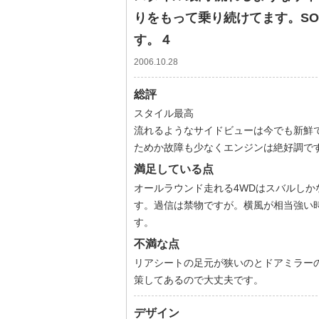
りをもって乗り続けてます。S
す。４
2006.10.28
総評
スタイル最高
流れるようなサイドビューは今でも新鮮で
ためか故障も少なくエンジンは絶好調で
満足している点
オールラウンド走れる4WDはスバルしか
す。過信は禁物ですが。横風が相当強い
す。
不満な点
リアシートの足元が狭いのとドアミラー
策してあるので大丈夫です。
デザイン