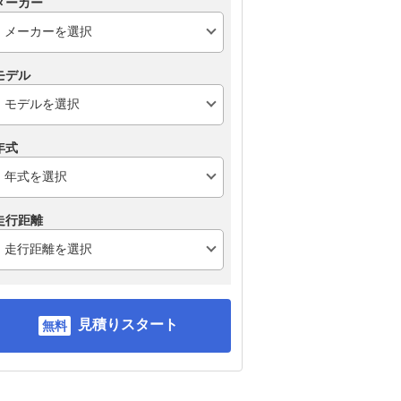
メーカー
モデル
年式
走行距離
見積りスタート