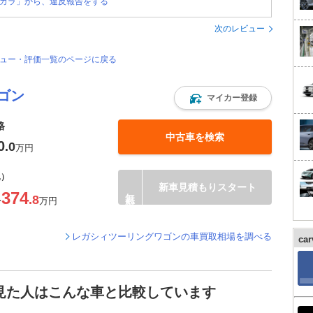
カラ」から、違反報告をする
次のレビュー
ビュー・評価一覧のページに戻る
ゴン
マイカー登録
格
中古車を検索
0
.0
万円
込）
新車見積もりスタート
374
.8
〜
万円
レガシィツーリングワゴンの車買取相場を調べる
ca
見た人はこんな車と比較しています