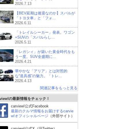
2026.7.13
【BEV延期は後退なのか】スバルが
「トヨタ車」と「フォ...
2026.6.11
「トレイルシーカー」発表。ワゴン
+SUVの「スバルらし...
2026.5.11
「レガシィ」が築いた黄金時代をも
う一度。SUV全盛期に...
2026.4.21
華やかな「アリア」とは対照的
な“道具感”の魅力。「トレ...
2026.4.13
関連記事をもっと見る
rview!の最新情報をチェック！
carview!公式Facebook
最新のクルマ情報をお届けするcarvie
w!オフィシャルページ
（外部サイト）
carview!公式X（旧Twitter）