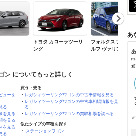
Nex
t
あ
トヨタ カローラツーリ
フォルクスワーゲン
ング
ルフ ヴァリアント
申
愛
ゴン についてもっと詳しく
買う・売る
ビューを
レガシィツーリングワゴンの中古車情報を見る
レガシィツーリングワゴンの中古車相場情報を見
見る
る
像を見る
レガシィツーリングワゴンの買取相場を調べる
※
問を見る
似たタイプの車種を探す
スを見る
ステーションワゴン
見る