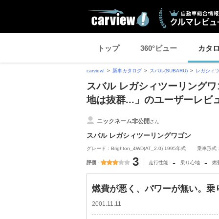
トップ
360°ビュー
カタ
carview!
新車カタログ
スバル(SUBARU)
レガシィ
スバル レガシィツーリングワ
地は抜群...」のユーザーレビ
ニックネーム非公開
さん
スバル レガシィツーリングワゴン
グレード：Brighton_4WD(AT_2.0) 1995年式
乗車形式
3
-
-
評価
走行性能
乗り心地
燃
燃費が悪く、パワーが無い。乗り
2001.11.11