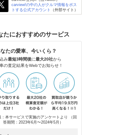
carview!の中の人がクルマ情報をポス
トする公式アカウント
（外部サイト）
なたにおすすめのサービス
あなたの愛車、今いくら？
込み
最短3時間後
に
最大20社
から
車の査定結果をWebでお知らせ！
1：本サービスで実施のアンケートより （回
答期間：2023年6月〜2024年5月）