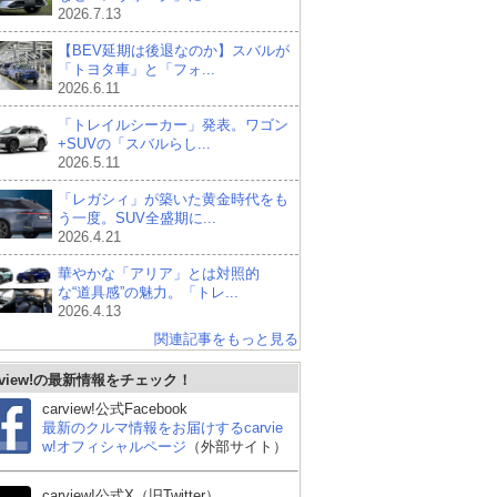
2026.7.13
【BEV延期は後退なのか】スバルが
「トヨタ車」と「フォ...
2026.6.11
「トレイルシーカー」発表。ワゴン
+SUVの「スバルらし...
2026.5.11
「レガシィ」が築いた黄金時代をも
う一度。SUV全盛期に...
2026.4.21
華やかな「アリア」とは対照的
な“道具感”の魅力。「トレ...
2026.4.13
関連記事をもっと見る
rview!の最新情報をチェック！
carview!公式Facebook
 ゴ
トヨタ カローラツーリ
メルセデス・ベンツ Cク
アウ
最新のクルマ情報をお届けするcarvie
ング
ラス ステーションワゴ
(ワ
w!オフィシャルページ
（外部サイト）
ン
carview!公式X（旧Twitter）