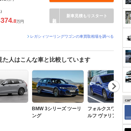
込）
新車見積もりスタート
374
.8
〜
万円
レガシィツーリングワゴンの車買取相場を調べる
見た人はこんな車と比較しています
Nex
t
ca
BMW 3シリーズ ツーリ
フォルクスワーゲン
ング
ルフ ヴァリアント