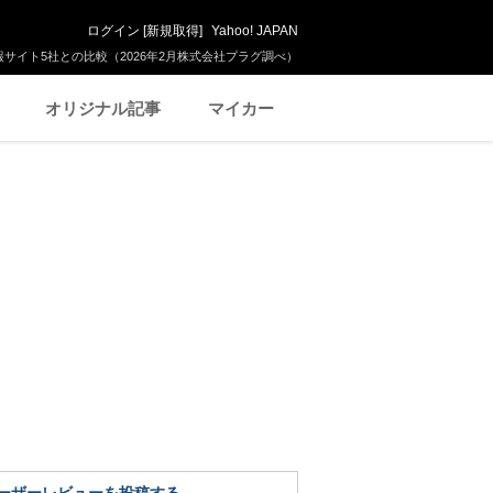
ログイン
[
新規取得
]
Yahoo! JAPAN
サイト5社との比較（2026年2月株式会社プラグ調べ）
オリジナル記事
マイカー