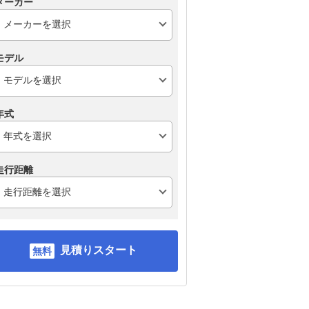
メーカー
モデル
年式
走行距離
見積りスタート