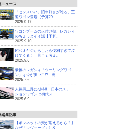
連ニュース
「センスいい」旧車好きが唸る、王
道ワゴン登場【予算20...
2025.9.17
ワゴンブームの火付け役、レガシィ
のちょっとイイ話【予算...
2025.9.10
昭和オヤジからしたら便利すぎて泣
けてくる！ 昔じゃ考え...
2025.9.6
最後のレガシィ「ツーリングワゴ
ン」は今が狙い目!? 走...
2025.7.6
人気再上昇に期待!! 日本のステー
ションワゴンは初代ス...
2025.6.9
連編集記事
【ボンネットの穴が消えるから？】
なぜ「レヴォーグ」にS...