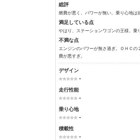
総評
燃費が悪く、パワーが無い。乗り心地は
満足している点
やはり、ステーションワゴンの王様。乗
不満な点
エンジンのパワーが無さ過ぎ。ＯＨＣの
費が悪すぎ。
デザイン
-
走行性能
-
乗り心地
-
積載性
-