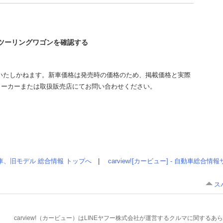
ィツーリングワゴンを確認する
いたしかねます。新車価格は発売時の価格のため、掲載価格と実際
メーカーまたは取扱販売店にてお問い合わせください。
車、旧モデル 総合情報 トップへ
|
carview![カービュー] - 自動車総合
ス
carview!（カービュー）はLINEヤフー株式会社が運営するクルマに関す