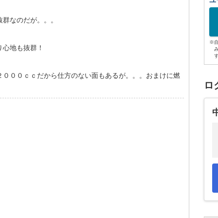
ユ
抜群なのだが。。。
※
り心地も抜群！
２０００ｃｃだから仕方のない面もあるが。。。おまけに燃
ロ