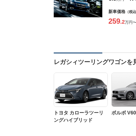
新車価格
（税
259
.2
万円
レガシィツーリングワゴンを
トヨタ カローラツーリ
ボルボ V60
ングハイブリッド