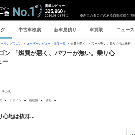
掲載レビュー
325,960
件
時点
※新車カタログのある自動車総合情報
2026.08.08
ログ
中古車検索
新車見積り
車買取
ニュース
ツーリングワゴン
ユーザーレビュー・評価一覧
燃費が悪く、パワーが無い。乗り心地は抜群...
ゴン 「燃費が悪く、パワーが無い。乗り心
ュー
：その他
-
-
-
-
費
デザイン
積載性
価格
心地は抜群...