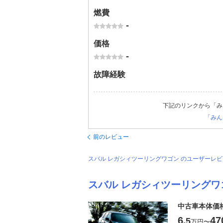
燃費
-
価格
-
故障経験
下記のリンクから「み
「みん
前のレビュー
スバル レガシィツーリングワゴン のユーザーレ
スバル レガシィツーリングワ
中古車本体価
6
47
.5
万円
〜