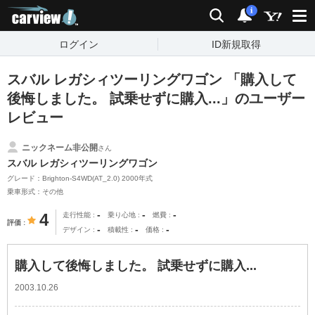
carview!
検索
通知
i
ログイン
ID新規取得
スバル レガシィツーリングワゴン 「購入して
後悔しました。 試乗せずに購入...」のユーザー
レビュー
ニックネーム非公開
さん
スバル レガシィツーリングワゴン
グレード：Brighton-S4WD(AT_2.0) 2000年式
乗車形式：その他
-
-
-
4
走行性能
乗り心地
燃費
評価
-
-
-
デザイン
積載性
価格
購入して後悔しました。 試乗せずに購入...
2003.10.26