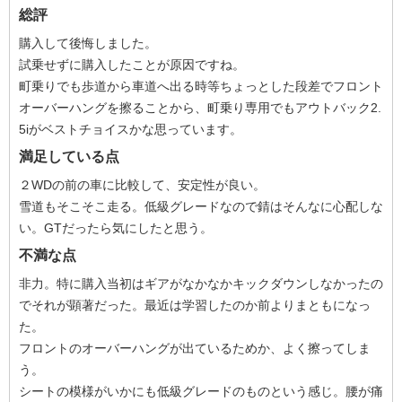
総評
購入して後悔しました。
試乗せずに購入したことが原因ですね。
町乗りでも歩道から車道へ出る時等ちょっとした段差でフロント
オーバーハングを擦ることから、町乗り専用でもアウトバック2.
5iがベストチョイスかな思っています。
満足している点
２WDの前の車に比較して、安定性が良い。
雪道もそこそこ走る。低級グレードなので錆はそんなに心配しな
い。GTだったら気にしたと思う。
不満な点
非力。特に購入当初はギアがなかなかキックダウンしなかったの
でそれが顕著だった。最近は学習したのか前よりまともになっ
た。
フロントのオーバーハングが出ているためか、よく擦ってしま
う。
シートの模様がいかにも低級グレードのものという感じ。腰が痛