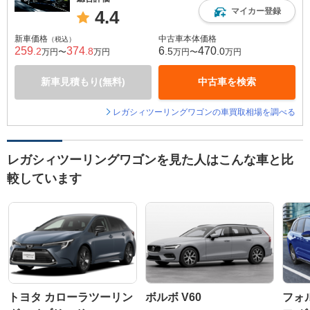
マイカー登録
4.4
新車価格
中古車本体価格
（税込）
259
374
6
470
.2
.8
.5
.0
万円〜
万円
万円〜
万円
新車見積もり(無料)
中古車を検索
レガシィツーリングワゴンの車買取相場を調べる
レガシィツーリングワゴンを見た人はこんな車と比
較しています
トヨタ カローラツーリン
ボルボ V60
フォ