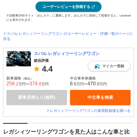
ユーザーレビューを投稿する
※自動車SNSサイト「みんカラ」に遷移します。みんカラに登録して投稿すると、carview!
にも表示されます。
スバル レガシィツーリングワゴン のユーザーレビュー・評価一覧のページに
戻る
スバル レガシィツーリングワゴン
総合評価
マイカー登録
4.4
新車価格
中古車本体価格
（税込）
259
374
6
470
.2
.8
.5
.0
万円〜
万円
万円〜
万円
新車見積もり(無料)
中古車を検索
レガシィツーリングワゴンの車買取相場を調べる
レガシィツーリングワゴンを見た人はこんな車と比