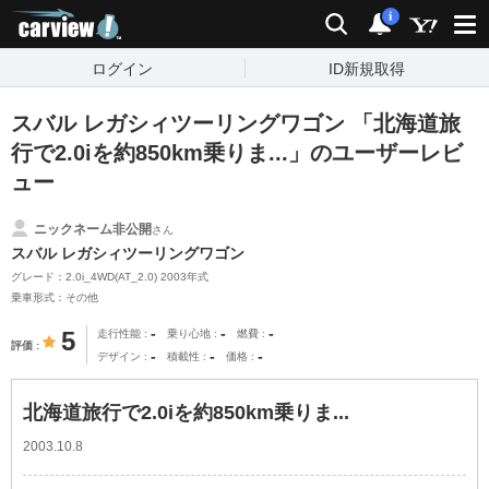
carview!
検索
通知
i
ログイン
ID新規取得
スバル レガシィツーリングワゴン 「北海道旅
行で2.0iを約850km乗りま...」のユーザーレビ
ュー
ニックネーム非公開
さん
スバル レガシィツーリングワゴン
グレード：2.0i_4WD(AT_2.0) 2003年式
乗車形式：その他
-
-
-
5
走行性能
乗り心地
燃費
評価
-
-
-
デザイン
積載性
価格
北海道旅行で2.0iを約850km乗りま...
2003.10.8