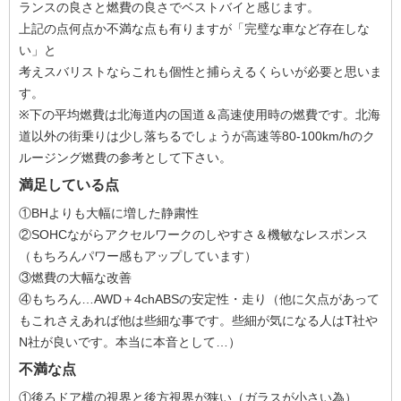
ランスの良さと燃費の良さでベストバイと感じます。
上記の点何点か不満な点も有りますが「完璧な車など存在しな
い」と
考えスバリストならこれも個性と捕らえるくらいが必要と思いま
す。
※下の平均燃費は北海道内の国道＆高速使用時の燃費です。北海
道以外の街乗りは少し落ちるでしょうが高速等80-100km/hのク
ルージング燃費の参考として下さい。
満足している点
①BHよりも大幅に増した静粛性
②SOHCながらアクセルワークのしやすさ＆機敏なレスポンス
（もちろんパワー感もアップしています）
③燃費の大幅な改善
④もちろん…AWD＋4chABSの安定性・走り（他に欠点があって
もこれさえあれば他は些細な事です。些細が気になる人はT社や
N社が良いです。本当に本音として…）
不満な点
①後ろドア横の視界と後方視界が狭い（ガラスが小さい為）