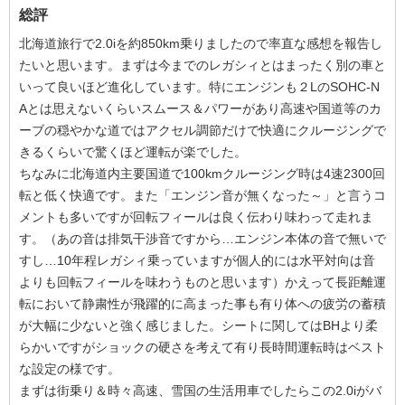
総評
北海道旅行で2.0iを約850km乗りましたので率直な感想を報告し
たいと思います。まずは今までのレガシィとはまったく別の車と
いって良いほど進化しています。特にエンジンも２LのSOHC-N
Aとは思えないくらいスムース＆パワーがあり高速や国道等のカ
ーブの穏やかな道ではアクセル調節だけで快適にクルージングで
きるくらいで驚くほど運転が楽でした。
ちなみに北海道内主要国道で100kmクルージング時は4速2300回
転と低く快適です。また「エンジン音が無くなった～」と言うコ
メントも多いですが回転フィールは良く伝わり味わって走れま
す。（あの音は排気干渉音ですから…エンジン本体の音で無いで
すし…10年程レガシィ乗っていますが個人的には水平対向は音
よりも回転フィールを味わうものと思います）かえって長距離運
転において静粛性が飛躍的に高まった事も有り体への疲労の蓄積
が大幅に少ないと強く感じました。シートに関してはBHより柔
らかいですがショックの硬さを考えて有り長時間運転時はベスト
な設定の様です。
まずは街乗り＆時々高速、雪国の生活用車でしたらこの2.0iがバ