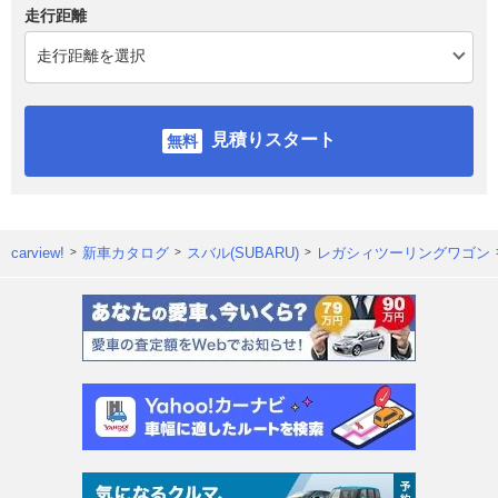
走行距離
見積りスタート
carview!
新車カタログ
スバル(SUBARU)
レガシィツーリングワゴン