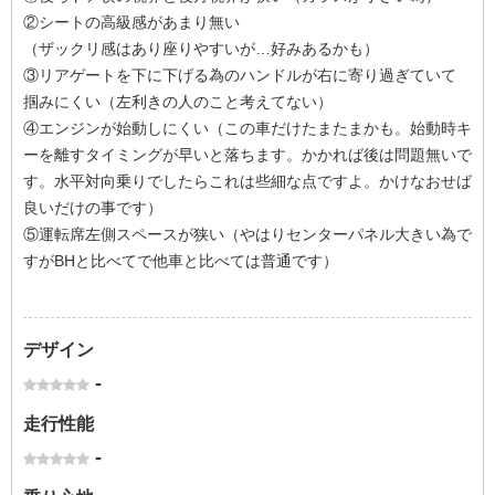
②シートの高級感があまり無い
（ザックリ感はあり座りやすいが…好みあるかも）
③リアゲートを下に下げる為のハンドルが右に寄り過ぎていて
掴みにくい（左利きの人のこと考えてない）
④エンジンが始動しにくい（この車だけたまたまかも。始動時キ
ーを離すタイミングが早いと落ちます。かかれば後は問題無いで
す。水平対向乗りでしたらこれは些細な点ですよ。かけなおせば
良いだけの事です）
⑤運転席左側スペースが狭い（やはりセンターパネル大きい為で
すがBHと比べてで他車と比べては普通です）
デザイン
-
走行性能
-