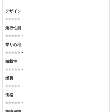
デザイン
-
走行性能
-
乗り心地
-
積載性
-
燃費
-
価格
-
故障経験