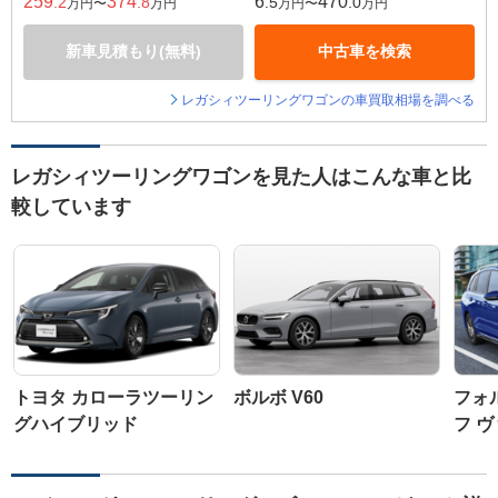
259
374
6
470
.2
.8
.5
.0
万円〜
万円
万円〜
万円
新車見積もり(無料)
中古車を検索
レガシィツーリングワゴンの車買取相場を調べる
レガシィツーリングワゴンを見た人はこんな車と比
較しています
トヨタ カローラツーリン
ボルボ V60
フォ
グハイブリッド
フ 