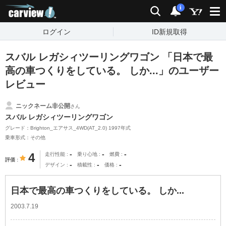
carview!
検索
通知
i
ログイン
ID新規取得
スバル レガシィツーリングワゴン 「日本で最
高の車つくりをしている。 しか...」のユーザー
レビュー
ニックネーム非公開
さん
スバル レガシィツーリングワゴン
グレード：Brighton_エアサス_4WD(AT_2.0) 1997年式
乗車形式：その他
-
-
-
4
走行性能
乗り心地
燃費
評価
-
-
-
デザイン
積載性
価格
日本で最高の車つくりをしている。 しか...
2003.7.19