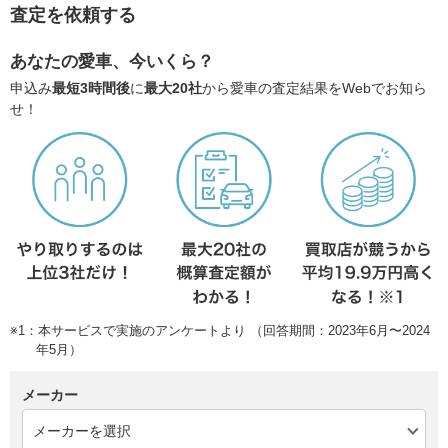
査定を依頼する
あなたの愛車、今いくら？
申込み
最短3時間後
に
最大20社
から愛車の査定結果をWebでお知ら
せ！
※1：本サービスで実施のアンケートより （回答期間：2023年6月〜2024
年5月）
メーカー