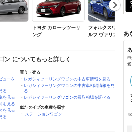
Nex
t
トヨタ カローラツーリ
フォルクスワーゲン
あ
ング
ルフ ヴァリアント
申
ゴン についてもっと詳しく
愛
買う・売る
ビューを
レガシィツーリングワゴンの中古車情報を見る
レガシィツーリングワゴンの中古車相場情報を見
見る
る
像を見る
レガシィツーリングワゴンの買取相場を調べる
問を見る
似たタイプの車種を探す
スを見る
ステーションワゴン
※
見る