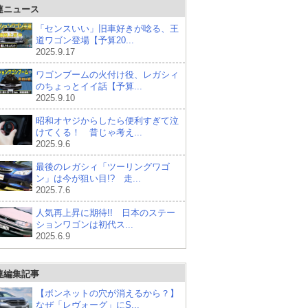
連ニュース
「センスいい」旧車好きが唸る、王
道ワゴン登場【予算20...
2025.9.17
ワゴンブームの火付け役、レガシィ
のちょっとイイ話【予算...
2025.9.10
昭和オヤジからしたら便利すぎて泣
けてくる！ 昔じゃ考え...
2025.9.6
最後のレガシィ「ツーリングワゴ
ン」は今が狙い目!? 走...
2025.7.6
人気再上昇に期待!! 日本のステー
ションワゴンは初代ス...
2025.6.9
連編集記事
【ボンネットの穴が消えるから？】
なぜ「レヴォーグ」にS...