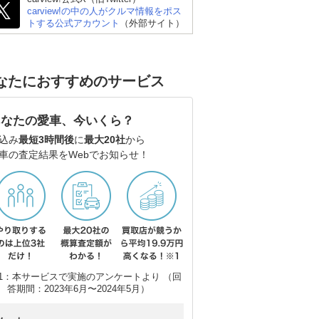
carview!の中の人がクルマ情報をポス
トする公式アカウント
（外部サイト）
 ゴ
BMW 3シリーズ ツーリ
メルセデス・ベンツ Eク
メ
なたにおすすめのサービス
ング
ラス ステーションワゴ
ラ
ン
ン
あなたの愛車、今いくら？
込み
最短3時間後
に
最大20社
から
車の査定結果をWebでお知らせ！
1：本サービスで実施のアンケートより （回
答期間：2023年6月〜2024年5月）