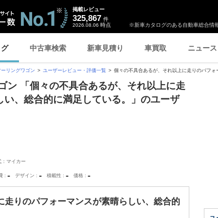
掲載レビュー
325,867
件
時点
※新車カタログのある自動車総合情報
2026.08.06
ログ
中古車検索
新車見積り
車買取
ニュース
ツーリングワゴン
ユーザーレビュー・評価一覧
個々の不具合あるが、それ以上に走りのパフォー.
ゴン 「個々の不具合あるが、それ以上に走
しい、総合的に満足している。」のユーザ
式：マイカー
-
-
-
-
費
デザイン
積載性
価格
に走りのパフォーマンスが素晴らしい、総合的