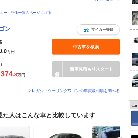
ビュー・評価一覧のページに戻る
ゴン
マイカー登録
格
中古車を検索
0
.0
万円
込）
新車見積もりスタート
374
.8
〜
万円
レガシィツーリングワゴンの車買取相場を調べる
ca
見た人はこんな車と比較しています