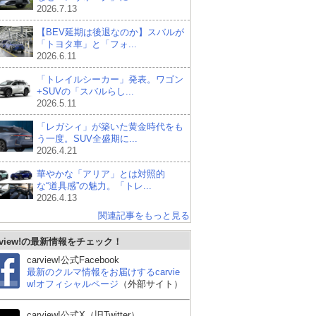
2026.7.13
【BEV延期は後退なのか】スバルが
「トヨタ車」と「フォ...
2026.6.11
「トレイルシーカー」発表。ワゴン
+SUVの「スバルらし...
2026.5.11
「レガシィ」が築いた黄金時代をも
う一度。SUV全盛期に...
2026.4.21
華やかな「アリア」とは対照的
な“道具感”の魅力。「トレ...
2026.4.13
関連記事をもっと見る
rview!の最新情報をチェック！
carview!公式Facebook
最新のクルマ情報をお届けするcarvie
w!オフィシャルページ
（外部サイト）
carview!公式X（旧Twitter）