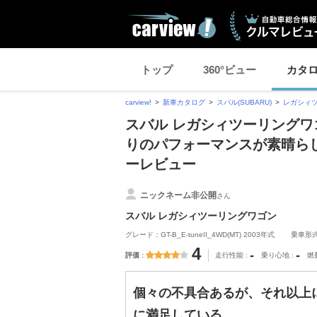
トップ
360°ビュー
カタ
carview!
新車カタログ
スバル(SUBARU)
レガシィ
スバル レガシィツーリングワ
りのパフォーマンスが素晴ら
ーレビュー
ニックネーム非公開
さん
スバル レガシィツーリングワゴン
グレード：GT-B_E-tuneII_4WD(MT) 2003年式
乗車形
4
-
-
評価
走行性能
乗り心地
燃
個々の不具合あるが、それ以上
に満足している。