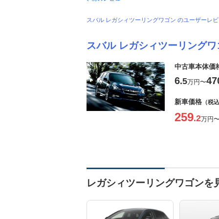
スバル レガシィツーリングワゴン のユーザーレ
スバル レガシィツーリングワ
中古車本体価
6
47
.5
万円
〜
新車価格
（税
259
.2
万円
レガシィツーリングワゴンを