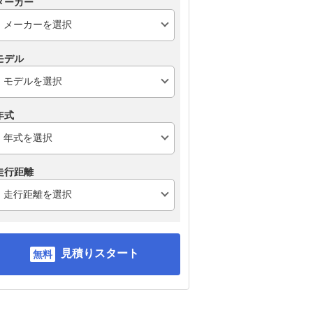
メーカー
モデル
年式
走行距離
見積りスタート