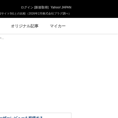
ログイン
[
新規取得
]
Yahoo! JAPAN
サイト5社との比較（2026年2月株式会社プラグ調べ）
オリジナル記事
マイカー
..