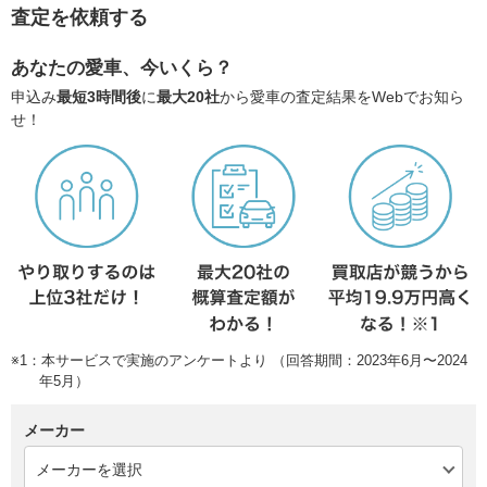
査定を依頼する
あなたの愛車、今いくら？
申込み
最短3時間後
に
最大20社
から愛車の査定結果をWebでお知ら
せ！
※1：本サービスで実施のアンケートより （回答期間：2023年6月〜2024
年5月）
メーカー