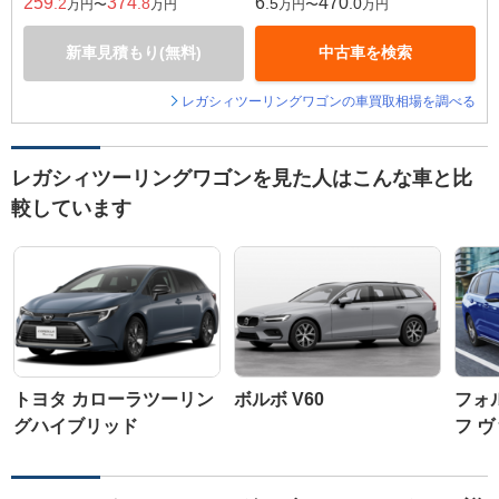
259
374
6
470
.2
.8
.5
.0
万円〜
万円
万円〜
万円
新車見積もり(無料)
中古車を検索
レガシィツーリングワゴンの車買取相場を調べる
レガシィツーリングワゴンを見た人はこんな車と比
較しています
トヨタ カローラツーリン
ボルボ V60
フォ
グハイブリッド
フ 