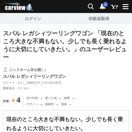
carview!
検索
通知
i
ログイン
ID新規取得
スバル レガシィツーリングワゴン 「現在のと
ころ大きな不満もない。少しでも長く乗れるよ
うに大切にしていきたい。」のユーザーレビュ
ー
ニックネーム非公開
さん
スバル レガシィツーリングワゴン
グレード：2.5ｉ_AWD(CVT_2.5) 2013年式
乗車形式：マイカー
-
-
-
4
走行性能
乗り心地
燃費
評価
-
-
-
デザイン
積載性
価格
現在のところ大きな不満もない。少しでも長く乗
れるように大切にしていきたい。