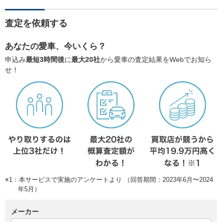
査定を依頼する
あなたの愛車、今いくら？
申込み
最短3時間後
に
最大20社
から愛車の査定結果をWebでお知ら
せ！
※1：本サービスで実施のアンケートより （回答期間：2023年6月〜2024
年5月）
メーカー