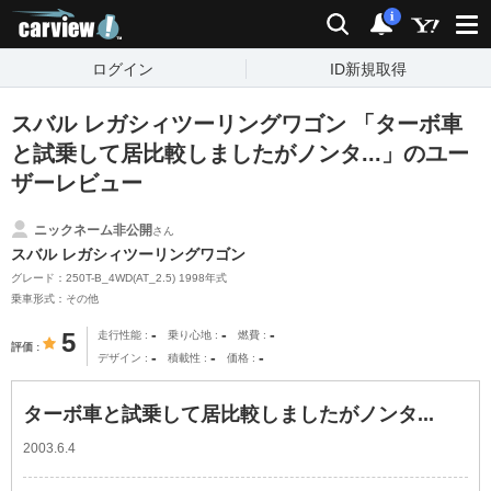
carview!
検索
通知
i
ログイン
ID新規取得
スバル レガシィツーリングワゴン 「ターボ車
と試乗して居比較しましたがノンタ...」のユー
ザーレビュー
ニックネーム非公開
さん
スバル レガシィツーリングワゴン
グレード：250T-B_4WD(AT_2.5) 1998年式
乗車形式：その他
-
-
-
5
走行性能
乗り心地
燃費
評価
-
-
-
デザイン
積載性
価格
ターボ車と試乗して居比較しましたがノンタ...
2003.6.4