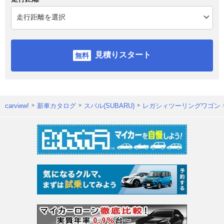
見積りスタート
carview!
新車カタログ
スバル(SUBARU)
レガシィツーリングワゴン