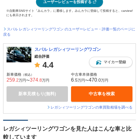
ユーザーレビューを投稿する
※自動車SNSサイト「みんカラ」に遷移します。みんカラに登録して投稿すると、carview!
にも表示されます。
スバル レガシィツーリングワゴン のユーザーレビュー・評価一覧のページに
戻る
スバル レガシィツーリングワゴン
総合評価
マイカー登録
4.4
新車価格
中古車本体価格
（税込）
259
374
6
470
.2
.8
.5
.0
万円〜
万円
万円〜
万円
新車見積もり(無料)
中古車を検索
レガシィツーリングワゴンの車買取相場を調べる
レガシィツーリングワゴンを見た人はこんな車と比
較しています