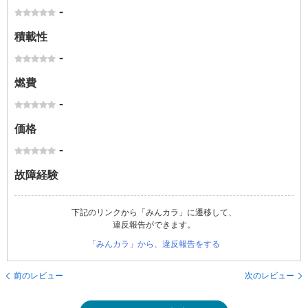
-
積載性
-
燃費
-
価格
-
故障経験
下記のリンクから「みんカラ」に遷移して、
違反報告ができます。
「みんカラ」から、違反報告をする
前のレビュー
次のレビュー